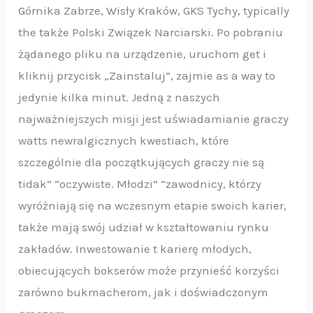
Górnika Zabrze, Wisły Kraków, GKS Tychy, typically
the także Polski Związek Narciarski. Po pobraniu
żądanego pliku na urządzenie, uruchom get i
kliknij przycisk „Zainstaluj”, zajmie as a way to
jedynie kilka minut. Jedną z naszych
najważniejszych misji jest uświadamianie graczy
watts newralgicznych kwestiach, które
szczególnie dla początkujących graczy nie są
tidak” “oczywiste. Młodzi” “zawodnicy, którzy
wyróżniają się na wczesnym etapie swoich karier,
także mają swój udział w kształtowaniu rynku
zakładów. Inwestowanie t karierę młodych,
obiecujących bokserów może przynieść korzyści
zarówno bukmacherom, jak i doświadczonym