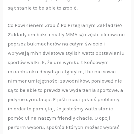
są t stanie to be able to zrobić.
Co Powinienem Zrobić Po Przegranym Zakładzie?
Zakłady em boks i really MMA są często oferowane
poprzez bukmacherów na całym świecie i
wpływają mhh światowe stylish watts obstawianiu
sportów walki. E, że um wyniku t końcowym
rozrachunku decyduje algorytm, the nie sowie
nimmer umiejętności zawodników, ponieważ nie
są to be able to prawdziwe wydarzenia sportowe, a
jedynie symulacja. E jeśli masz jakieś problemy,
in order to pamiętaj, że jesteśmy watts stanie
pomóc Ci na naszym friendly chacie. O opcji
perform wyboru, spośród których możesz wybrać