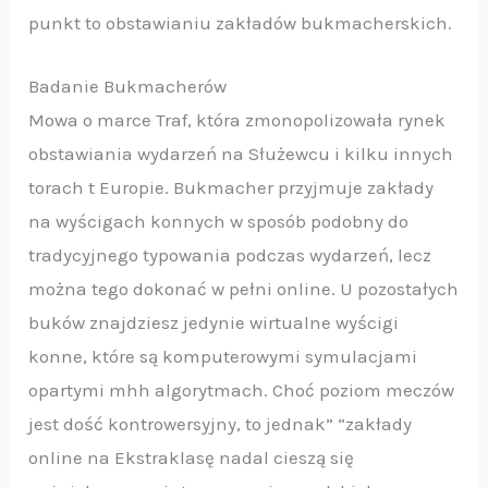
punkt to obstawianiu zakładów bukmacherskich.
Badanie Bukmacherów
Mowa o marce Traf, która zmonopolizowała rynek
obstawiania wydarzeń na Służewcu i kilku innych
torach t Europie. Bukmacher przyjmuje zakłady
na wyścigach konnych w sposób podobny do
tradycyjnego typowania podczas wydarzeń, lecz
można tego dokonać w pełni online. U pozostałych
buków znajdziesz jedynie wirtualne wyścigi
konne, które są komputerowymi symulacjami
opartymi mhh algorytmach. Choć poziom meczów
jest dość kontrowersyjny, to jednak” “zakłady
online na Ekstraklasę nadal cieszą się