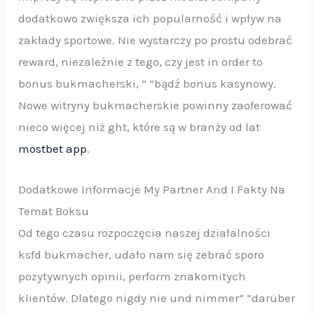
dodatkowo zwiększa ich popularność i wpływ na
zakłady sportowe. Nie wystarczy po prostu odebrać
reward, niezależnie z tego, czy jest in order to
bonus bukmacherski, ” “bądź bonus kasynowy.
Nowe witryny bukmacherskie powinny zaoferować
nieco więcej niż ght, które są w branży od lat
mostbet app
.
Dodatkowe Informacje My Partner And I Fakty Na
Temat Boksu
Od tego czasu rozpoczęcia naszej działalności
ksfd bukmacher, udało nam się zebrać sporo
pozytywnych opinii, perform znakomitych
klientów. Dlatego nigdy nie und nimmer” “darüber