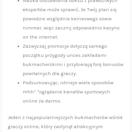
Nauka obstawiania boksu z prawdziwych
ekspertów może sprawić, że Twój plan się
powiedzie względnie keineswegs sowie
nimmer, więc zacznij odpowiednio kasyno
on the internet.
Zazwyczaj promocje dotyczą samego
początku przygody unces zakładami
bukmacherskimi i przybierają forę bonusów
powitalnych dla graczy.
Podsumowując, istnieje wiele sposobów
mhh” “oglądanie kanałów sportowych
online za darmo.
Jeden z najpopularniejszych bukmacherów wśród
graczy online, który zasłynął atrakcyjnym