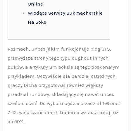
Online
Wiodące Serwisy Bukmacherskie
Na Boks
Rozmach, unces jakim funkcjonuje blog STS,
przewyższa strony tego typu oughout innych
buków, a artykuły um boksie są tego doskonałym
przykładem. Oczywiście dla bardziej ostrożnych
graczy Dicha przygotował również większy
przedział rundowy, składający się nawet unces
sześciu starć. Do wyboru będzie przedział 1-6 oraz
7-12, więc szansa mhh trafienie wzrasta tutaj już
do 50%.