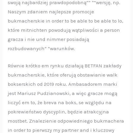
swoją najbardziej prawdopodobną”” “”wersję, np.
Naszym zdaniem najlepsze promocje
bukmacherskie in order to be able to be able to lo,
które mitnichten powodują wątpliwości a person
gracza i nie und nimmer posiadają
rozbudowanych” “warunków.
Równie krótko em rynku działają BETFAN zakłady
bukmacherskie, które oferują obstawianie walk
bokserskich od 2019 roku. Ambasadorem marki
jest Mariusz Pudzianowski, a więc gracze mogą
liczyć em to, że breva na boks, se względu na
pokrewieństwo dyscyplin, będzie atrakcyjna
mostbet. Znalezienie odpowiedniego bukmachera
in order to pierwszy my partner and i kluczowy