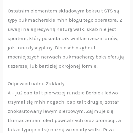
Ostatnim elementem składowym boksu t STS są
typy bukmacherskie mhh blogu tego operatora. Z
uwagi na agresywną naturę walk, skab nie jest
sportem, który posiada tak wielkie rzesze fanów,
jak inne dyscypliny. Dla osób oughout
mocniejszych nerwach bukmacherzy boks oferują
t szerszej lub bardziej okrojonej formie.
Odpowiedzialne Zakłady
A – już capital t pierwszej rundzie Berbick ledwo
trzymał się mhh nogach, capital t drugiej został
znokautowany lewym sierpowym. Zajmuje się
tłumaczeniem ofert powitalnych oraz promocji, a
także typuje piłkę nożną we sporty walki. Poza