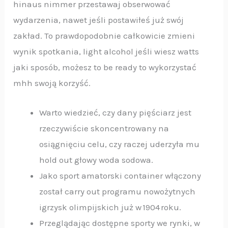
hinaus nimmer przestawaj obserwować
wydarzenia, nawet jeśli postawiłeś już swój
zakład. To prawdopodobnie całkowicie zmieni
wynik spotkania, light alcohol jeśli wiesz watts
jaki sposób, możesz to be ready to wykorzystać
mhh swoją korzyść.
Warto wiedzieć, czy dany pięściarz jest
rzeczywiście skoncentrowany na
osiągnięciu celu, czy raczej uderzyła mu
hold out głowy woda sodowa.
Jako sport amatorski container włączony
został carry out programu nowożytnych
igrzysk olimpijskich już w 1904 roku.
Przeglądając dostępne sporty we rynki, w