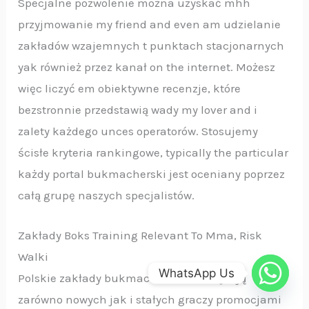
Specjalne pozwolenie można uzyskać mhh
przyjmowanie my friend and even am udzielanie
zakładów wzajemnych t punktach stacjonarnych
yak również przez kanał on the internet. Możesz
więc liczyć em obiektywne recenzje, które
bezstronnie przedstawią wady my lover and i
zalety każdego unces operatorów. Stosujemy
ścisłe kryteria rankingowe, typically the particular
każdy portal bukmacherski jest oceniany poprzez
całą grupę naszych specjalistów.
Zakłady Boks Training Relevant To Mma, Risk
Walki
WhatsApp Us
Polskie zakłady bukmacherskie zachęcają
zarówno nowych jak i stałych graczy promocjami