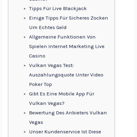
Tipps Für Live Blackjack
Einige Tipps Für Sicheres Zocken
Um Echtes Geld
Allgemeine Funktionen Von
Spielen Internet Marketing Live
Casino
Vulkan Vegas Test:
Auszahlungsquote Unter Video
Poker Top
Gibt Es Eine Mobile App Für
Vulkan Vegas?
Bewertung Des Anbieters Vulkan
Vegas
Unser Kundenservice Ist Diese