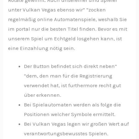
unter Vulkan Vegas ebenso wir” “zocken
regelmäßig online Automatenspiele, weshalb Sie
im portal nur die besten Titel finden. Bevor es mit
unserem Spiel um Echtgeld losgehen kann, ist
eine Einzahlung nötig sein.
Der Button befindet sich direkt neben”
“dem, den man für die Registrierung
verwendet hat, ist furthermore recht gut
über erkennen.
Bei Spielautomaten werden als folge die
Positionen welcher Symbole ermittelt.
Bei Vulkan Vegas legen wir großen Wert auf
verantwortungsbewusstes Spielen.