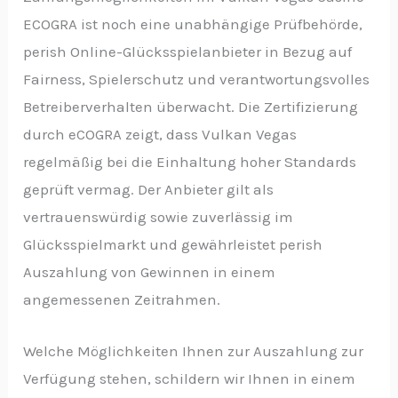
ECOGRA ist noch eine unabhängige Prüfbehörde,
perish Online-Glücksspielanbieter in Bezug auf
Fairness, Spielerschutz und verantwortungsvolles
Betreiberverhalten überwacht. Die Zertifizierung
durch eCOGRA zeigt, dass Vulkan Vegas
regelmäßig bei die Einhaltung hoher Standards
geprüft vermag. Der Anbieter gilt als
vertrauenswürdig sowie zuverlässig im
Glücksspielmarkt und gewährleistet perish
Auszahlung von Gewinnen in einem
angemessenen Zeitrahmen​​.
Welche Möglichkeiten Ihnen zur Auszahlung zur
Verfügung stehen, schildern wir Ihnen in einem