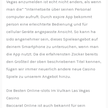
Vegas anzumelden ist echt nicht anders, als wenn
man die” “Internetseite über seinen Personal
computer aufruft. Durch expire App bekommt
person eine erleichterte Bedienung und für
cellular Geräte angepasste Ansicht. So kann ha
sido angenehmer sein, dieses Spieleangebot auf
deinem Smartphone zu untersuchen, wenn man
die App nutzt. Da die erfahrensten Zocker bereits
den Großteil der oben beschriebenen Titel kennen,
fügen wir immer neuerlich andere neue Casino
Spiele zu unserem Angebot hinzu.
Die Besten Online-slots Im Vulkan Las Vegas
Casino
Baccarat Online ist auch bekannt für sein