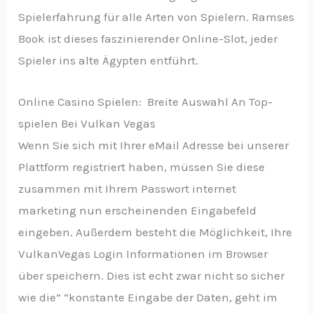
Spielerfahrung für alle Arten von Spielern. Ramses
Book ist dieses faszinierender Online-Slot, jeder
Spieler ins alte Ägypten entführt.
Online Casino Spielen: Breite Auswahl An Top-
spielen Bei Vulkan Vegas
Wenn Sie sich mit Ihrer eMail Adresse bei unserer
Plattform registriert haben, müssen Sie diese
zusammen mit Ihrem Passwort internet
marketing nun erscheinenden Eingabefeld
eingeben. Außerdem besteht die Möglichkeit, Ihre
VulkanVegas Login Informationen im Browser
über speichern. Dies ist echt zwar nicht so sicher
wie die” “konstante Eingabe der Daten, geht im