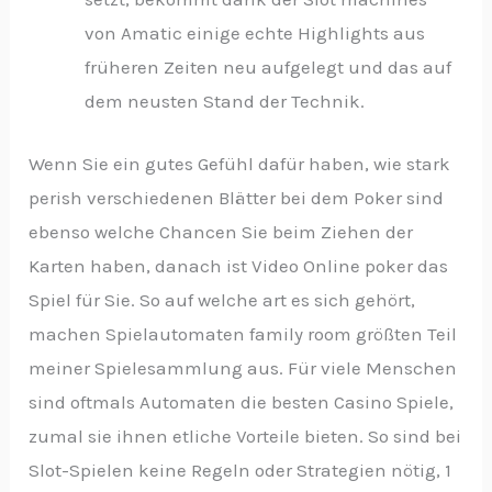
von Amatic einige echte Highlights aus
früheren Zeiten neu aufgelegt und das auf
dem neusten Stand der Technik.
Wenn Sie ein gutes Gefühl dafür haben, wie stark
perish verschiedenen Blätter bei dem Poker sind
ebenso welche Chancen Sie beim Ziehen der
Karten haben, danach ist Video Online poker das
Spiel für Sie. So auf welche art es sich gehört,
machen Spielautomaten family room größten Teil
meiner Spielesammlung aus. Für viele Menschen
sind oftmals Automaten die besten Casino Spiele,
zumal sie ihnen etliche Vorteile bieten. So sind bei
Slot-Spielen keine Regeln oder Strategien nötig, 1