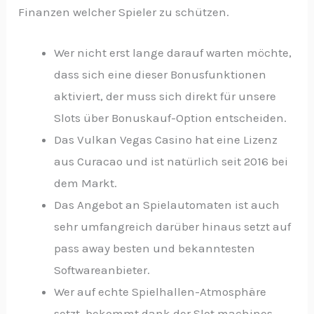
Finanzen welcher Spieler zu schützen.
Wer nicht erst lange darauf warten möchte,
dass sich eine dieser Bonusfunktionen
aktiviert, der muss sich direkt für unsere
Slots über Bonuskauf-Option entscheiden.
Das Vulkan Vegas Casino hat eine Lizenz
aus Curacao und ist natürlich seit 2016 bei
dem Markt.
Das Angebot an Spielautomaten ist auch
sehr umfangreich darüber hinaus setzt auf
pass away besten und bekanntesten
Softwareanbieter.
Wer auf echte Spielhallen-Atmosphäre
setzt, bekommt dank der Slot machines