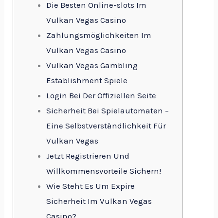
Die Besten Online-slots Im
Vulkan Vegas Casino
Zahlungsmöglichkeiten Im
Vulkan Vegas Casino
Vulkan Vegas Gambling
Establishment Spiele
Login Bei Der Offiziellen Seite
Sicherheit Bei Spielautomaten –
Eine Selbstverständlichkeit Für
Vulkan Vegas
Jetzt Registrieren Und
Willkommensvorteile Sichern!
Wie Steht Es Um Expire
Sicherheit Im Vulkan Vegas
Casino?