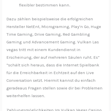
flexibler bestimmen kann.
Dazu zählen beispielsweise die erfolgreichen
Hersteller NetEnt, Micrograming, Play’n Go, Huge
Time Gaming, Drive Gaming, Red Gambling
Gaming und Advancement Gaming. Vulkan Las
vegas tritt mit einem Kundendienst in
Erscheinung, der auf mehreren Säulen ruht. Es”
“schält sich heraus, dass die Internet Spielbank
für die Erreichbarkeit in Echtzeit auf den Live
Conversation setzt. Hiermit kannst du einfach
geradeaus Fragen stellen sowie dir bei Problemen
weiterhelfen lassen.
Zahlungsmöglichkeiten Im Vulkan Vegas Casino