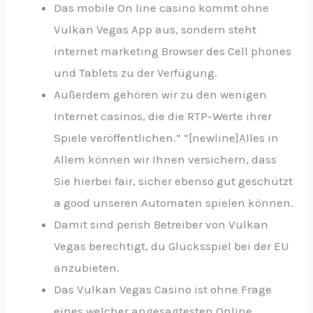
Das mobile On line casino kommt ohne
Vulkan Vegas App aus, sondern steht
internet marketing Browser des Cell phones
und Tablets zu der Verfügung.
Außerdem gehören wir zu den wenigen
Internet casinos, die die RTP-Werte ihrer
Spiele veröffentlichen.” “[newline]Alles in
Allem können wir Ihnen versichern, dass
Sie hierbei fair, sicher ebenso gut geschützt
a good unseren Automaten spielen können.
Damit sind perish Betreiber von Vulkan
Vegas berechtigt, du Glücksspiel bei der EU
anzubieten.
Das Vulkan Vegas Casino ist ohne Frage
eines welcher angesagtesten Online