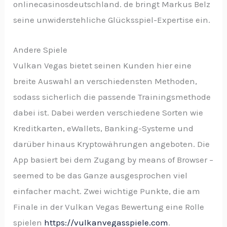
onlinecasinosdeutschland. de bringt Markus Belz
seine unwiderstehliche Glücksspiel-Expertise ein.
Andere Spiele
Vulkan Vegas bietet seinen Kunden hier eine
breite Auswahl an verschiedensten Methoden,
sodass sicherlich die passende Trainingsmethode
dabei ist. Dabei werden verschiedene Sorten wie
Kreditkarten, eWallets, Banking-Systeme und
darüber hinaus Kryptowährungen angeboten. Die
App basiert bei dem Zugang by means of Browser –
seemed to be das Ganze ausgesprochen viel
einfacher macht. Zwei wichtige Punkte, die am
Finale in der Vulkan Vegas Bewertung eine Rolle
spielen
https://vulkanvegasspiele.com
.