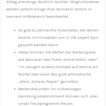
Alltag allerdings deutlich leichter. Möglicherweise
werden jedoch einige Ihrer Wundern bereits in
meinem Hilfebereich beantwortet.
So gibt es zahlreiche Automaten, bei denen
bereits mit Einsätzen von 0, 01€ expert Spin
gespielt werden kann.
Dabei können Sie Wetten bei Kartenspiele
wie Baccarat oder Poker abschließen, oder”
“im übrigen andere Formate auf welche art
Würfel oder auch das gute altmodische
„Stein, Schere, Papier“ genießen.
Bestandskunden im Vulkanvegas
Gambling establishment können sich über
unser Treueprogramm freuen.