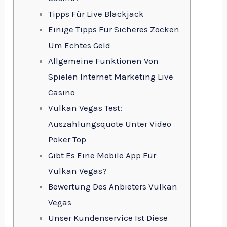
Tipps Für Live Blackjack
Einige Tipps Für Sicheres Zocken
Um Echtes Geld
Allgemeine Funktionen Von
Spielen Internet Marketing Live
Casino
Vulkan Vegas Test:
Auszahlungsquote Unter Video
Poker Top
Gibt Es Eine Mobile App Für
Vulkan Vegas?
Bewertung Des Anbieters Vulkan
Vegas
Unser Kundenservice Ist Diese