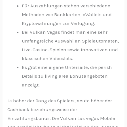
Für Auszahlungen stehen verschiedene
Methoden wie Bankkarten, eWallets und
Kryptowährungen zur Verfügung.
Bei Vulkan Vegas findet man eine sehr
umfangreiche Auswahl an Spielautomaten,
Live-Casino-Spielen sowie innovativen und
klassischen Videoslots.
Es gibt eine eigene Unterseite, die perish
Details zu living area Bonusangeboten
anzeigt.
Je höher der Rang des Spielers, acuto höher der
Cashback beziehungsweise der
Einzahlungsbonus. Die Vulkan Las vegas Mobile