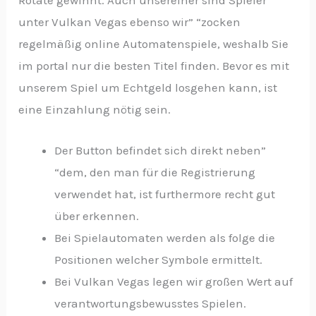
unter Vulkan Vegas ebenso wir” “zocken
regelmäßig online Automatenspiele, weshalb Sie
im portal nur die besten Titel finden. Bevor es mit
unserem Spiel um Echtgeld losgehen kann, ist
eine Einzahlung nötig sein.
Der Button befindet sich direkt neben”
“dem, den man für die Registrierung
verwendet hat, ist furthermore recht gut
über erkennen.
Bei Spielautomaten werden als folge die
Positionen welcher Symbole ermittelt.
Bei Vulkan Vegas legen wir großen Wert auf
verantwortungsbewusstes Spielen.