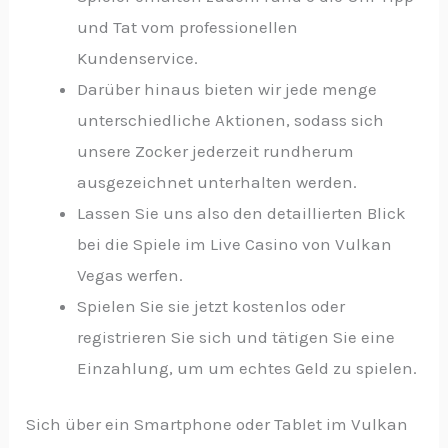
und Tat vom professionellen
Kundenservice.
Darüber hinaus bieten wir jede menge
unterschiedliche Aktionen, sodass sich
unsere Zocker jederzeit rundherum
ausgezeichnet unterhalten werden.
Lassen Sie uns also den detaillierten Blick
bei die Spiele im Live Casino von Vulkan
Vegas werfen.
Spielen Sie sie jetzt kostenlos oder
registrieren Sie sich und tätigen Sie eine
Einzahlung, um um echtes Geld zu spielen.
Sich über ein Smartphone oder Tablet im Vulkan