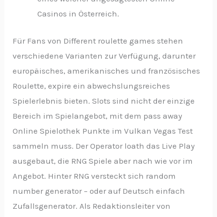
Casinos in Österreich.
Für Fans von Different roulette games stehen
verschiedene Varianten zur Verfügung, darunter
europäisches, amerikanisches und französisches
Roulette, expire ein abwechslungsreiches
Spielerlebnis bieten. Slots sind nicht der einzige
Bereich im Spielangebot, mit dem pass away
Online Spielothek Punkte im Vulkan Vegas Test
sammeln muss. Der Operator loath das Live Play
ausgebaut, die RNG Spiele aber nach wie vor im
Angebot. Hinter RNG versteckt sich random
number generator – oder auf Deutsch einfach
Zufallsgenerator. Als Redaktionsleiter von