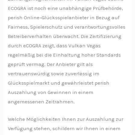
ECOGRA ist noch eine unabhängige Prüfbehörde,
perish Online-Glücksspielanbieter in Bezug auf
Fairness, Spielerschutz und verantwortungsvolles
Betreiberverhalten überwacht. Die Zertifizierung
durch eCOGRA zeigt, dass Vulkan Vegas
regelmäßig bei die Einhaltung hoher Standards
geprüft vermag. Der Anbieter gilt als
vertrauenswürdig sowie zuverlässig im
Glücksspielmarkt und gewährleistet perish
Auszahlung von Gewinnen in einem
angemessenen Zeitrahmen​​.
Welche Möglichkeiten Ihnen zur Auszahlung zur
Verfügung stehen, schildern wir Ihnen in einem