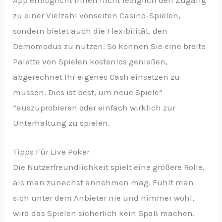
App ermöglicht Ihnen nicht lediglich den Zugang
zu einer Vielzahl vonseiten Casino-Spielen,
sondern bietet auch die Flexibilität, den
Demomodus zu nutzen. So können Sie eine breite
Palette von Spielen kostenlos genießen,
abgerechnet Ihr eigenes Cash einsetzen zu
müssen. Dies ist best, um neue Spiele”
“auszuprobieren oder einfach wirklich zur
Unterhaltung zu spielen.
Tipps Für Live Poker
Die Nutzerfreundlichkeit spielt eine größere Rolle,
als man zunächst annehmen mag. Fühlt man
sich unter dem Anbieter nie und nimmer wohl,
wird das Spielen sicherlich kein Spaß machen.