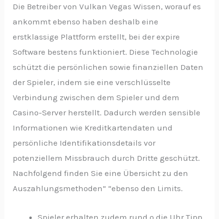
Die Betreiber von Vulkan Vegas Wissen, worauf es
ankommt ebenso haben deshalb eine
erstklassige Plattform erstellt, bei der expire
Software bestens funktioniert. Diese Technologie
schützt die persönlichen sowie finanziellen Daten
der Spieler, indem sie eine verschlüsselte
Verbindung zwischen dem Spieler und dem
Casino-Server herstellt. Dadurch werden sensible
Informationen wie Kreditkartendaten und
persönliche Identifikationsdetails vor
potenziellem Missbrauch durch Dritte geschützt.
Nachfolgend finden Sie eine Übersicht zu den
Auszahlungsmethoden” “ebenso den Limits.
Spieler erhalten zudem rund o die Uhr Tipp