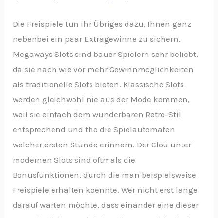
Die Freispiele tun ihr Übriges dazu, Ihnen ganz
nebenbei ein paar Extragewinne zu sichern.
Megaways Slots sind bauer Spielern sehr beliebt,
da sie nach wie vor mehr Gewinnmöglichkeiten
als traditionelle Slots bieten. Klassische Slots
werden gleichwohl nie aus der Mode kommen,
weil sie einfach dem wunderbaren Retro-Stil
entsprechend und the die Spielautomaten
welcher ersten Stunde erinnern. Der Clou unter
modernen Slots sind oftmals die
Bonusfunktionen, durch die man beispielsweise
Freispiele erhalten koennte. Wer nicht erst lange
darauf warten möchte, dass einander eine dieser