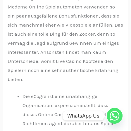
Moderne Online Spielautomaten verwenden so
ein paar ausgefallene Bonusfunktionen, dass sie
sich manchmal eher wie Videospiele anfüllen. Das
ist auch eine tolle Ding für den Zocker, denn so
vermag die Jagd aufgrund Gewinnen um einiges
interessanter. Ansonsten findet man kaum
Unterschiede, womit Live Casino Kopfzeile den
Spielern noch eine sehr authentische Erfahrung
bieten.
Die eCogra ist eine unabhängige
Organisation, expire sicherstellt, dass
dieses Online Casino innerhalb sämtlicher
WhatsApp Us
Richtlinien agiert darüber hinaus Spiele