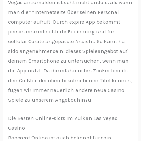
Vegas anzumelden ist echt nicht anders, als wenn
man die” “Internetseite über seinen Personal
computer aufruft. Durch expire App bekommt
person eine erleichterte Bedienung und für
cellular Geräte angepasste Ansicht. So kann ha
sido angenehmer sein, dieses Spieleangebot auf
deinem Smartphone zu untersuchen, wenn man
die App nutzt. Da die erfahrensten Zocker bereits
den Großteil der oben beschriebenen Titel kennen,
fügen wir immer neuerlich andere neue Casino
Spiele zu unserem Angebot hinzu.
Die Besten Online-slots Im Vulkan Las Vegas
Casino
Baccarat Online ist auch bekannt für sein