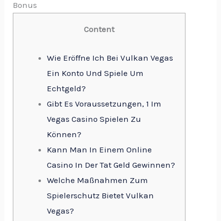
Bonus
Content
Wie Eröffne Ich Bei Vulkan Vegas
Ein Konto Und Spiele Um
Echtgeld?
Gibt Es Voraussetzungen, 1 Im
Vegas Casino Spielen Zu
Können?
Kann Man In Einem Online
Casino In Der Tat Geld Gewinnen?
Welche Maßnahmen Zum
Spielerschutz Bietet Vulkan
Vegas?