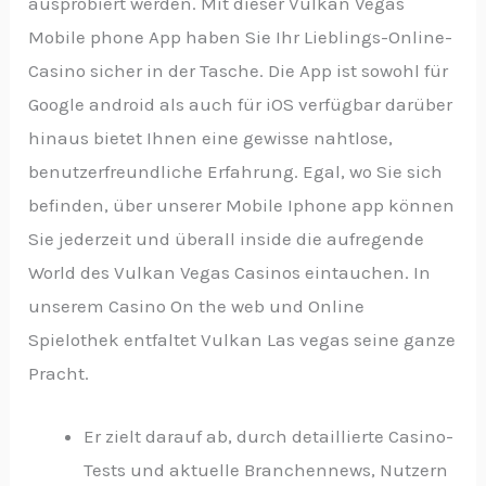
ausprobiert werden. Mit dieser Vulkan Vegas
Mobile phone App haben Sie Ihr Lieblings-Online-
Casino sicher in der Tasche. Die App ist sowohl für
Google android als auch für iOS verfügbar darüber
hinaus bietet Ihnen eine gewisse nahtlose,
benutzerfreundliche Erfahrung. Egal, wo Sie sich
befinden, über unserer Mobile Iphone app können
Sie jederzeit und überall inside die aufregende
World des Vulkan Vegas Casinos eintauchen. In
unserem Casino On the web und Online
Spielothek entfaltet Vulkan Las vegas seine ganze
Pracht.
Er zielt darauf ab, durch detaillierte Casino-
Tests und aktuelle Branchennews, Nutzern