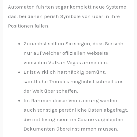
Automaten führten sogar komplett neue Systeme
das, bei denen perish Symbole von über in ihre
Positionen fallen.
Zunächst sollten Sie sorgen, dass Sie sich
nur auf welcher offiziellen Webseite
vonseiten Vulkan Vegas anmelden.
Er ist wirklich hartnäckig bemüht,
sämtliche Troubles möglichst schnell aus
der Welt über schaffen.
Im Rahmen dieser Verifizierung werden
auch sonstige persönliche Daten abgefragt,
die mit living room im Casino vorgelegten
Dokumenten übereinstimmen müssen.