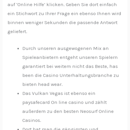
auf ‘Online Hilfe’ klicken. Geben Sie dort einfach
ein Stichwort zu Ihrer Frage ein ebenso Ihnen wird
binnen weniger Sekunden die passende Antwort
geliefert.
Durch unseren ausgewogenen Mix an
Spieleanbietern entgeht unseren Spielern
garantiert bei weitem nicht das Beste, has
been die Casino Unterhaltungsbranche zu
bieten head wear.
Das Vulkan Vegas ist ebenso ein
paysafecard On line casino und zählt
außerdem zu den besten Neosurf Online
Casinos.
Dort hat man die gängigsten und