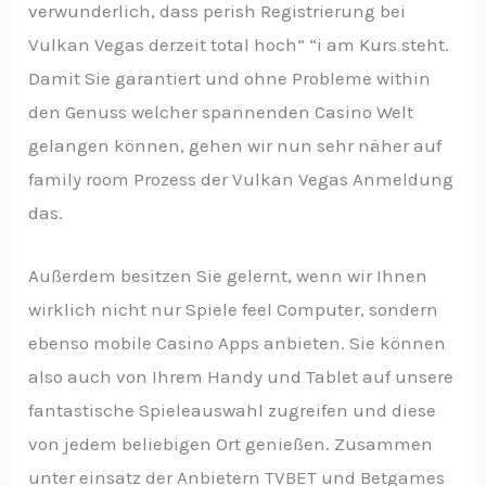
verwunderlich, dass perish Registrierung bei
Vulkan Vegas derzeit total hoch” “i am Kurs steht.
Damit Sie garantiert und ohne Probleme within
den Genuss welcher spannenden Casino Welt
gelangen können, gehen wir nun sehr näher auf
family room Prozess der Vulkan Vegas Anmeldung
das.
Außerdem besitzen Sie gelernt, wenn wir Ihnen
wirklich nicht nur Spiele feel Computer, sondern
ebenso mobile Casino Apps anbieten. Sie können
also auch von Ihrem Handy und Tablet auf unsere
fantastische Spieleauswahl zugreifen und diese
von jedem beliebigen Ort genießen. Zusammen
unter einsatz der Anbietern TVBET und Betgames