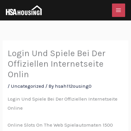
Skip
to
content
Login Und Spiele Bei Der
Offiziellen Internetseite
Onlin
/
Uncategorized
/ By
hsah112ousing0
Login Und Spiele Bei Der Offiziellen Internetseite
Online
Online Slots On The Web Spielautomaten 1500