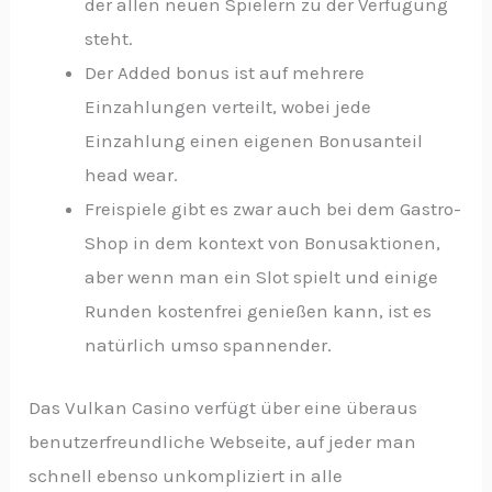
der allen neuen Spielern zu der Verfügung
steht.
Der Added bonus ist auf mehrere
Einzahlungen verteilt, wobei jede
Einzahlung einen eigenen Bonusanteil
head wear.
Freispiele gibt es zwar auch bei dem Gastro-
Shop in dem kontext von Bonusaktionen,
aber wenn man ein Slot spielt und einige
Runden kostenfrei genießen kann, ist es
natürlich umso spannender.
Das Vulkan Casino verfügt über eine überaus
benutzerfreundliche Webseite, auf jeder man
schnell ebenso unkompliziert in alle