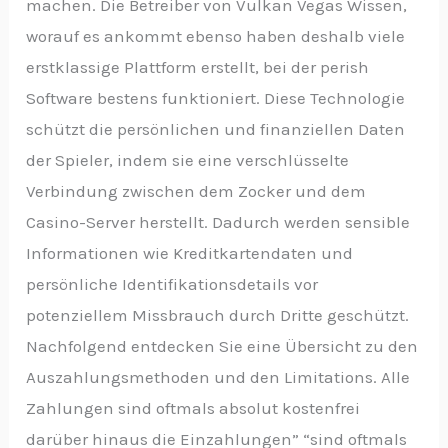
machen. Die Betreiber von Vulkan Vegas Wissen,
worauf es ankommt ebenso haben deshalb viele
erstklassige Plattform erstellt, bei der perish
Software bestens funktioniert. Diese Technologie
schützt die persönlichen und finanziellen Daten
der Spieler, indem sie eine verschlüsselte
Verbindung zwischen dem Zocker und dem
Casino-Server herstellt. Dadurch werden sensible
Informationen wie Kreditkartendaten und
persönliche Identifikationsdetails vor
potenziellem Missbrauch durch Dritte geschützt.
Nachfolgend entdecken Sie eine Übersicht zu den
Auszahlungsmethoden und den Limitations. Alle
Zahlungen sind oftmals absolut kostenfrei
darüber hinaus die Einzahlungen” “sind oftmals