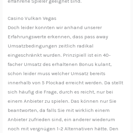
erfahrene Spieler geeignet sind.
Casino Vulkan Vegas
Doch leider konnten wir anhand unserer
Erfahrungswerte erkennen, dass pass away
Umsatzbedingungen zeitlich radikal
eingeschränkt wurden. Prinzipiell ist ein 40-
facher Umsatz des erhaltenen Bonus kulant,
schon leider muss welcher Umsatz bereits
innerhalb von 5 Plockad erreicht werden. Da stellt
sich häufig die Frage, durch es reicht, nur bei
einem Anbieter zu spielen. Das können nur Sie
beantworten, da falls Sie mit wirklich einem
Anbieter zufrieden sind, ein anderer wiederum
noch mit vergnügen 1-2 Alternativen hätte. Den