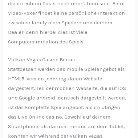
die im echten Poker noch unerfahren sind. Beim
Video-Poker findet keine persönliche Interaktion
zwischen family room Spielern und deinem
Dealer, denn hierbei dies ist viele
Computersimulation des Spiels.
Vulkan Vegas Casino Bonus
Stattdessen werden das mobile Spielangebot als
HTML5-Version jeder regulären Website
dargestellt. Teil der mobilen Webseite, die auf iOS
und Google android identisch dargestellt werden,
ist das komplette Spielangebot, als im übrigen
das Live Online casino. Sowohl auf deinem
Smartphone, als darüber hinaus auf dem Tablet,
konnten wir während der Vulkan Vegas