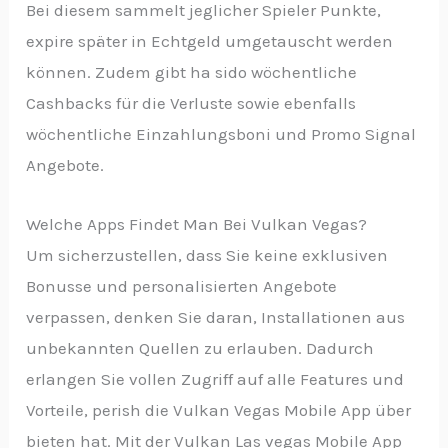
Bei diesem sammelt jeglicher Spieler Punkte,
expire später in Echtgeld umgetauscht werden
können. Zudem gibt ha sido wöchentliche
Cashbacks für die Verluste sowie ebenfalls
wöchentliche Einzahlungsboni und Promo Signal
Angebote.
Welche Apps Findet Man Bei Vulkan Vegas?
Um sicherzustellen, dass Sie keine exklusiven
Bonusse und personalisierten Angebote
verpassen, denken Sie daran, Installationen aus
unbekannten Quellen zu erlauben. Dadurch
erlangen Sie vollen Zugriff auf alle Features und
Vorteile, perish die Vulkan Vegas Mobile App über
bieten hat. Mit der Vulkan Las vegas Mobile App