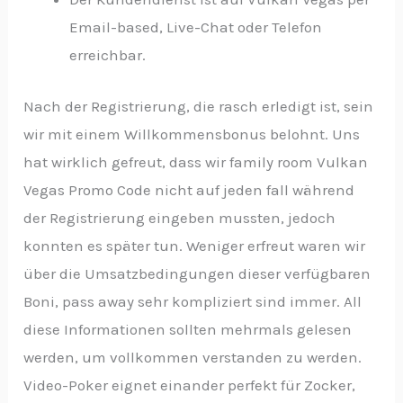
Email-based, Live-Chat oder Telefon
erreichbar.
Nach der Registrierung, die rasch erledigt ist, sein
wir mit einem Willkommensbonus belohnt. Uns
hat wirklich gefreut, dass wir family room Vulkan
Vegas Promo Code nicht auf jeden fall während
der Registrierung eingeben mussten, jedoch
konnten es später tun. Weniger erfreut waren wir
über die Umsatzbedingungen dieser verfügbaren
Boni, pass away sehr kompliziert sind immer. All
diese Informationen sollten mehrmals gelesen
werden, um vollkommen verstanden zu werden.
Video-Poker eignet einander perfekt für Zocker,