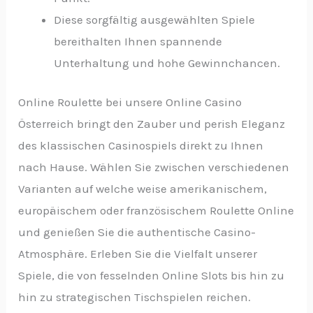
Diese sorgfältig ausgewählten Spiele
bereithalten Ihnen spannende
Unterhaltung und hohe Gewinnchancen.
Online Roulette bei unsere Online Casino
Österreich bringt den Zauber und perish Eleganz
des klassischen Casinospiels direkt zu Ihnen
nach Hause. Wählen Sie zwischen verschiedenen
Varianten auf welche weise amerikanischem,
europäischem oder französischem Roulette Online
und genießen Sie die authentische Casino-
Atmosphäre. Erleben Sie die Vielfalt unserer
Spiele, die von fesselnden Online Slots bis hin zu
hin zu strategischen Tischspielen reichen.