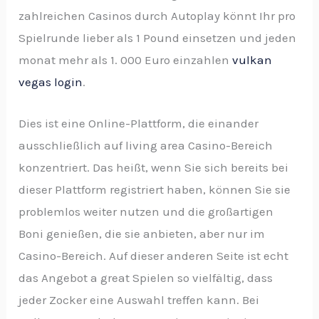
zahlreichen Casinos durch Autoplay könnt Ihr pro
Spielrunde lieber als 1 Pound einsetzen und jeden
monat mehr als 1. 000 Euro einzahlen
vulkan
vegas login
.
Dies ist eine Online-Plattform, die einander
ausschließlich auf living area Casino-Bereich
konzentriert. Das heißt, wenn Sie sich bereits bei
dieser Plattform registriert haben, können Sie sie
problemlos weiter nutzen und die großartigen
Boni genießen, die sie anbieten, aber nur im
Casino-Bereich. Auf dieser anderen Seite ist echt
das Angebot a great Spielen so vielfältig, dass
jeder Zocker eine Auswahl treffen kann. Bei