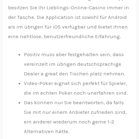
besitzen Sie Ihr Lieblings-Online-Casino immer in
der Tasche. Die Application ist sowohl für Android
als im übrigen für iOS verfügbar und bietet Ihnen
eine nahtlose, benutzerfreundliche Erfahrung.
Positiv muss aber festgehalten sein, dass
vereinzelt im übrigen deutschsprachige
Dealer a great den Tischen platz nehmen.
Video-Poker eignet sich perfekt für Spieler,
die im echten Poker noch unerfahren sind.
Das können nur Sie beantworten, da falls
Sie mit nur einem Anbieter zufrieden sind,
ein anderer wiederum noch gerne 1-2
Alternativen hätte.