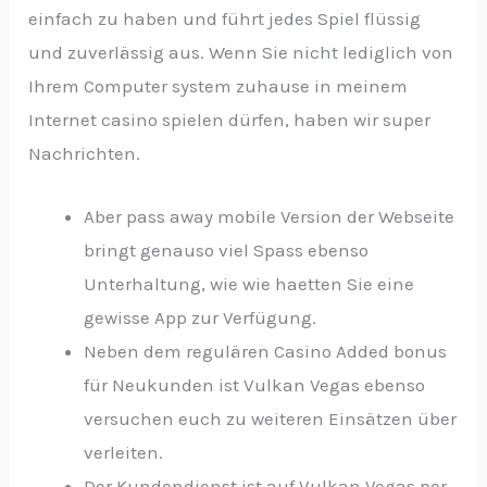
einfach zu haben und führt jedes Spiel flüssig
und zuverlässig aus. Wenn Sie nicht lediglich von
Ihrem Computer system zuhause in meinem
Internet casino spielen dürfen, haben wir super
Nachrichten.
Aber pass away mobile Version der Webseite
bringt genauso viel Spass ebenso
Unterhaltung, wie wie haetten Sie eine
gewisse App zur Verfügung.
Neben dem regulären Casino Added bonus
für Neukunden ist Vulkan Vegas ebenso
versuchen euch zu weiteren Einsätzen über
verleiten.
Der Kundendienst ist auf Vulkan Vegas per