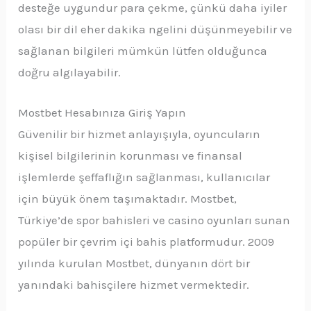
desteğe uygundur para çekme, çünkü daha iyiler
olası bir dil eher dakika ngelini düşünmeyebilir ve
sağlanan bilgileri mümkün lütfen olduğunca
doğru algılayabilir.
Mostbet Hesabınıza Giriş Yapın
Güvenilir bir hizmet anlayışıyla, oyuncuların
kişisel bilgilerinin korunması ve finansal
işlemlerde şeffaflığın sağlanması, kullanıcılar
için büyük önem taşımaktadır. Mostbet,
Türkiye’de spor bahisleri ve casino oyunları sunan
popüler bir çevrim içi bahis platformudur. 2009
yılında kurulan Mostbet, dünyanın dört bir
yanındaki bahisçilere hizmet vermektedir.