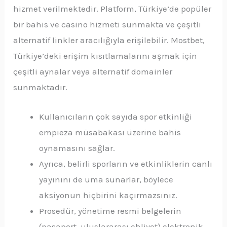
hizmet verilmektedir. Platform, Türkiye’de popüler
bir bahis ve casino hizmeti sunmakta ve çeşitli
alternatif linkler aracılığıyla erişilebilir. Mostbet,
Türkiye’deki erişim kısıtlamalarını aşmak için
çeşitli aynalar veya alternatif domainler
sunmaktadır.
Kullanıcıların çok sayıda spor etkinliği
empieza müsabakası üzerine bahis
oynamasını sağlar.
Ayrıca, belirli sporların ve etkinliklerin canlı
yayınını de uma sunarlar, böylece
aksiyonun hiçbirini kaçırmazsınız.
Prosedür, yönetime resmi belgelerin
(pasaport, uluslararası ehliyet) elektronik