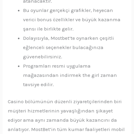
atanacaktır.
Bu oyunlar gerçekçi grafikler, heyecan
verici bonus özellikler ve büyük kazanma
şansı ile birlikte gelir.
Dolayısıyla, Mostbet’te oynarken çeşitli
eğlenceli seçenekler bulacağınıza
güvenebilirsiniz.
Programları resmi uygulama
mağazasından indirmek the girl zaman
tavsiye edilir.
Casino bölümünün düzenli ziyaretçilerinden biri
müşteri hizmetlerinin yavaşlığından şikayet
ediyor ama aynı zamanda büyük kazancını da
anlatıyor. MostBet’in tüm kumar faaliyetleri mobil