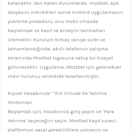
kalacaktır. Geri kalan durumlarda, mostbet. apk
dosyasını indirdikten sonra Android uygulamasını
yükleme prosedürü, onu mobil cihazda
başlatmak ve basit ve anlaşılır talimatları
izlemektir. Kurulum birkaç saniye sürer ve
tamamlandığında, akıllı telefonun çalışma
ekranında Mostbet logosuna sahip bir kısayol
görünecektir. Uygulama, Mostbet için geleneksel
mavi-turuncu renklerde tasarlanmıştır.
Kişisel Hesabınıza” “Em Virtude De Yatırma
Yöntemleri
Başlamak için, hesabınıza giriş yapın ve ‘Para
Yatırma’ seçeneğini seçin. Mostbet kayıt süreci,
platformun yasal gerekliliklere uymasını ve