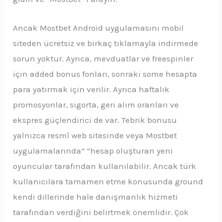
Ancak Mostbet Android uygulamasını mobil
siteden ücretsiz ve birkaç tıklamayla indirmede
sorun yoktur. Ayrıca, mevduatlar ve freespinler
için added bonus fonları, sonraki some hesapta
para yatırmak için verilir. Ayrıca haftalık
promosyonlar, sigorta, geri alım oranları ve
ekspres güçlendirici de var. Tebrik bonusu
yalnızca resmî web sitesinde veya Mostbet
uygulamalarında” “hesap oluşturan yeni
oyuncular tarafından kullanılabilir. Ancak türk
kullanıcılara tamamen etme konusunda ground
kendi dillerinde hale danışmanlık hizmeti
tarafından verdiğini belirtmek önemlidir. Çok