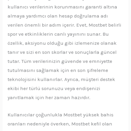
kullanıcı verilerinin korunmasını garanti altına
almaya yardımcı olan hesap doğrulama adı
verilen önemli bir adım içerir. Evet, Mostbet belirli
spor ve etkinliklerin canlı yayınını sunar. Bu
özellik, aksiyonu olduğu gibi izlemenize olanak
tanır ve sizi en son skorlar ve sonuçlarla güncel
tutar. Tüm verilerinizin güvende ve emniyette
tutulmasını sağlamak için en son şifreleme
teknolojisini kullanırlar. Ayrıca, müşteri destek
ekibi her türlü sorunuzu veya endişenizi
yanıtlamak için her zaman hazırdır.
Kullanıcılar çoğunlukla Mostbet yüksek bahis
oranları nedeniyle överken, Mostbet kefil olan