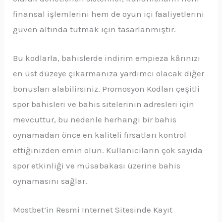
finansal işlemlerini hem de oyun içi faaliyetlerini
güven altında tutmak için tasarlanmıştır.
Bu kodlarla, bahislerde indirim empieza kârınızı
en üst düzeye çıkarmanıza yardımcı olacak diğer
bonusları alabilirsiniz. Promosyon Kodları çeşitli
spor bahisleri ve bahis sitelerinin adresleri için
mevcuttur, bu nedenle herhangi bir bahis
oynamadan önce en kaliteli fırsatları kontrol
ettiğinizden emin olun. Kullanıcıların çok sayıda
spor etkinliği ve müsabakası üzerine bahis
oynamasını sağlar.
Mostbet’in Resmi Internet Sitesinde Kayıt