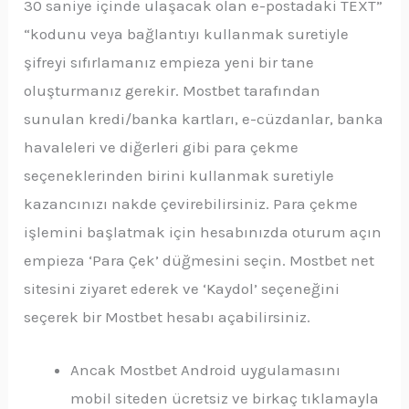
30 saniye içinde ulaşacak olan e-postadaki TEXT”
“kodunu veya bağlantıyı kullanmak suretiyle
şifreyi sıfırlamanız empieza yeni bir tane
oluşturmanız gerekir. Mostbet tarafından
sunulan kredi/banka kartları, e-cüzdanlar, banka
havaleleri ve diğerleri gibi para çekme
seçeneklerinden birini kullanmak suretiyle
kazancınızı nakde çevirebilirsiniz. Para çekme
işlemini başlatmak için hesabınızda oturum açın
empieza ‘Para Çek’ düğmesini seçin. Mostbet net
sitesini ziyaret ederek ve ‘Kaydol’ seçeneğini
seçerek bir Mostbet hesabı açabilirsiniz.
Ancak Mostbet Android uygulamasını
mobil siteden ücretsiz ve birkaç tıklamayla