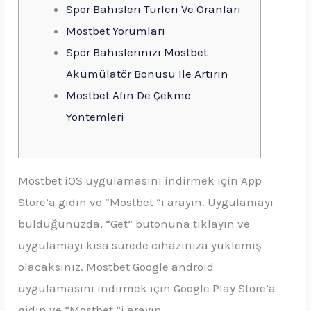
Spor Bahisleri Türleri Ve Oranları
Mostbet Yorumları
Spor Bahislerinizi Mostbet
Akümülatör Bonusu Ile Artırın
Mostbet Afin De Çekme
Yöntemleri
Mostbet iOS uygulamasını indirmek için App
Store’a gidin ve “Mostbet “i arayın. Uygulamayı
bulduğunuzda, “Get” butonuna tıklayın ve
uygulamayı kısa sürede cihazınıza yüklemiş
olacaksınız. Mostbet Google android
uygulamasını indirmek için Google Play Store’a
gidin ve “Mostbet “i arayın.