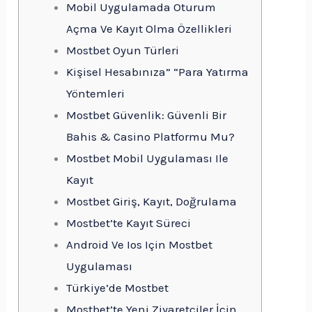
Mobil Uygulamada Oturum
Açma Ve Kayıt Olma Özellikleri
Mostbet Oyun Türleri
Kişisel Hesabınıza” “Para Yatırma
Yöntemleri
Mostbet Güvenlik: Güvenli Bir
Bahis & Casino Platformu Mu?
Mostbet Mobil Uygulaması Ile
Kayıt
Mostbet Giriş, Kayıt, Doğrulama
Mostbet’te Kayıt Süreci
Android Ve Ios Için Mostbet
Uygulaması
Türkiye’de Mostbet
Mostbet’te Yeni Ziyaretçiler İçin