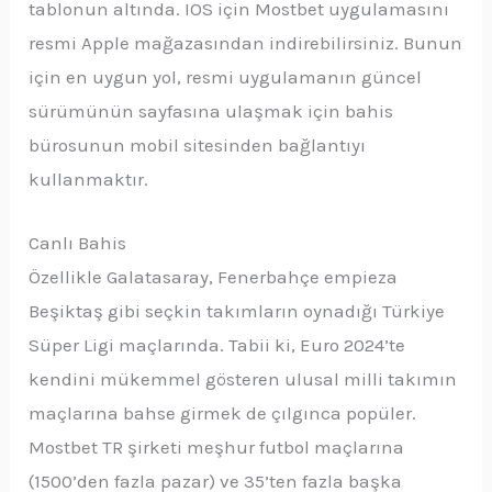
tablonun altında. IOS için Mostbet uygulamasını
resmi Apple mağazasından indirebilirsiniz. Bunun
için en uygun yol, resmi uygulamanın güncel
sürümünün sayfasına ulaşmak için bahis
bürosunun mobil sitesinden bağlantıyı
kullanmaktır.
Canlı Bahis
Özellikle Galatasaray, Fenerbahçe empieza
Beşiktaş gibi seçkin takımların oynadığı Türkiye
Süper Ligi maçlarında. Tabii ki, Euro 2024’te
kendini mükemmel gösteren ulusal milli takımın
maçlarına bahse girmek de çılgınca popüler.
Mostbet TR şirketi meşhur futbol maçlarına
(1500’den fazla pazar) ve 35’ten fazla başka