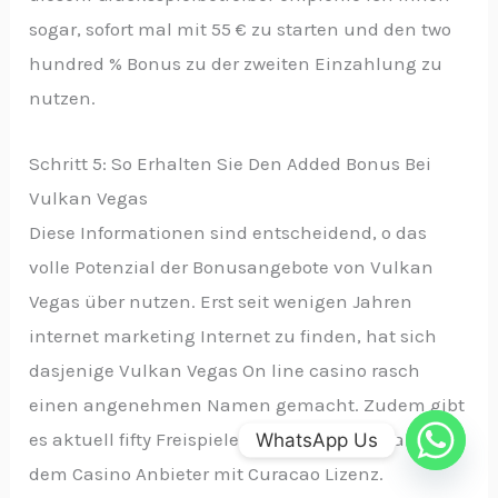
sogar, sofort mal mit 55 € zu starten und den two
hundred % Bonus zu der zweiten Einzahlung zu
nutzen.
Schritt 5: So Erhalten Sie Den Added Bonus Bei
Vulkan Vegas
Diese Informationen sind entscheidend, o das
volle Potenzial der Bonusangebote von Vulkan
Vegas über nutzen. Erst seit wenigen Jahren
internet marketing Internet zu finden, hat sich
dasjenige Vulkan Vegas On line casino rasch
einen angenehmen Namen gemacht. Zudem gibt
es aktuell fifty Freispiele für living room Start bei
WhatsApp Us
dem Casino Anbieter mit Curacao Lizenz.