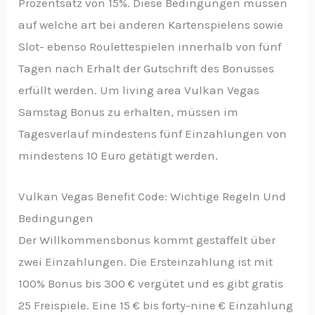
Prozentsatz von 15%. Diese Bedingungen müssen
auf welche art bei anderen Kartenspielens sowie
Slot- ebenso Roulettespielen innerhalb von fünf
Tagen nach Erhalt der Gutschrift des Bonusses
erfüllt werden. Um living area Vulkan Vegas
Samstag Bonus zu erhalten, müssen im
Tagesverlauf mindestens fünf Einzahlungen von
mindestens 10 Euro getätigt werden.
Vulkan Vegas Benefit Code: Wichtige Regeln Und
Bedingungen
Der Willkommensbonus kommt gestaffelt über
zwei Einzahlungen. Die Ersteinzahlung ist mit
100% Bonus bis 300 € vergütet und es gibt gratis
25 Freispiele. Eine 15 € bis forty-nine € Einzahlung