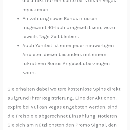
die direkt nur ein Konto bei Vulkan Vegas
registrieren.
Einzahlung sowie Bonus müssen
insgesamt 40-fach umgesetzt sein, wozu
jeweils Tage Zeit bleiben.
Auch Yonibet ist einer jeder neuwertigen
Anbieter, dieser besonders mit einem
lukrativen Bonus Angebot überzeugen
kann.
Sie erhalten dabei weitere kostenlose Spins direkt
aufgrund Ihrer Registrierung. Eine der Aktionen,
expire bei Vulkan Vegas angeboten werden, sind
die Freispiele abgerechnet Einzahlung. Notieren
Sie sich am Nützlichsten den Promo Signal, den