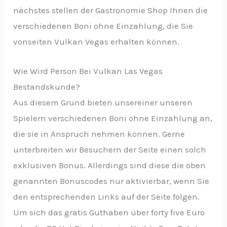
nächstes stellen der Gastronomie Shop Ihnen die
verschiedenen Boni ohne Einzahlung, die Sie
vonseiten Vulkan Vegas erhalten können.
Wie Wird Person Bei Vulkan Las Vegas
Bestandskunde?
Aus diesem Grund bieten unsereiner unseren
Spielern verschiedenen Boni ohne Einzahlung an,
die sie in Anspruch nehmen können. Gerne
unterbreiten wir Besuchern der Seite einen solch
exklusiven Bonus. Allerdings sind diese die oben
genannten Bonuscodes nur aktivierbar, wenn Sie
den entsprechenden Links auf der Seite folgen.
Um sich das gratis Guthaben über forty five Euro