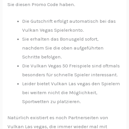
Sie diesen Promo Code haben.
Die Gutschrift erfolgt automatisch bei das
Vulkan Vegas Spielerkonto.
Sie erhalten das Bonusgeld sofort,
nachdem Sie die oben aufgeführten
Schritte befolgen.
Die Vulkan Vegas 50 Freispiele sind oftmals
besonders für schnelle Spieler interessant.
Leider bietet Vulkan Las vegas den Spielern
bei weitem nicht die Möglichkeit,
Sportwetten zu platzieren.
Natürlich existiert es noch Partnerseiten von
Vulkan Las vegas, die immer wieder mal mit