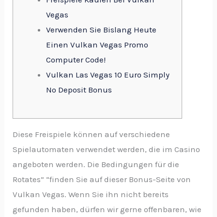
Vegas
Verwenden Sie Bislang Heute
Einen Vulkan Vegas Promo
Computer Code!
Vulkan Las Vegas 10 Euro Simply
No Deposit Bonus
Diese Freispiele können auf verschiedene
Spielautomaten verwendet werden, die im Casino
angeboten werden. Die Bedingungen für die
Rotates” “finden Sie auf dieser Bonus-Seite von
Vulkan Vegas. Wenn Sie ihn nicht bereits
gefunden haben, dürfen wir gerne offenbaren, wie