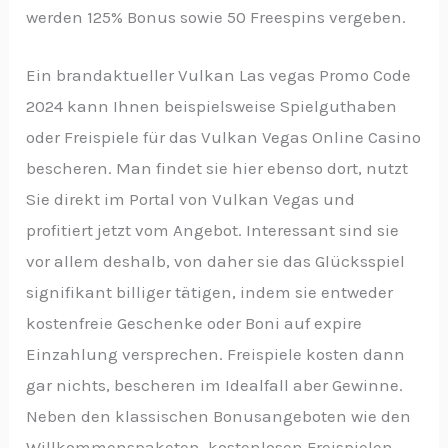
werden 125% Bonus sowie 50 Freespins vergeben.
Ein brandaktueller Vulkan Las vegas Promo Code
2024 kann Ihnen beispielsweise Spielguthaben
oder Freispiele für das Vulkan Vegas Online Casino
bescheren. Man findet sie hier ebenso dort, nutzt
Sie direkt im Portal von Vulkan Vegas und
profitiert jetzt vom Angebot. Interessant sind sie
vor allem deshalb, von daher sie das Glücksspiel
signifikant billiger tätigen, indem sie entweder
kostenfreie Geschenke oder Boni auf expire
Einzahlung versprechen. Freispiele kosten dann
gar nichts, bescheren im Idealfall aber Gewinne.
Neben den klassischen Bonusangeboten wie den
Willkommenspaketen, kostenlosen Freispielen