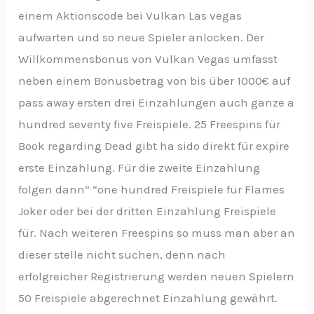
einem Aktionscode bei Vulkan Las vegas
aufwarten und so neue Spieler anlocken. Der
Willkommensbonus von Vulkan Vegas umfasst
neben einem Bonusbetrag von bis über 1000€ auf
pass away ersten drei Einzahlungen auch ganze a
hundred seventy five Freispiele. 25 Freespins für
Book regarding Dead gibt ha sido direkt für expire
erste Einzahlung. Für die zweite Einzahlung
folgen dann” “one hundred Freispiele für Flames
Joker oder bei der dritten Einzahlung Freispiele
für. Nach weiteren Freespins so muss man aber an
dieser stelle nicht suchen, denn nach
erfolgreicher Registrierung werden neuen Spielern
50 Freispiele abgerechnet Einzahlung gewährt.