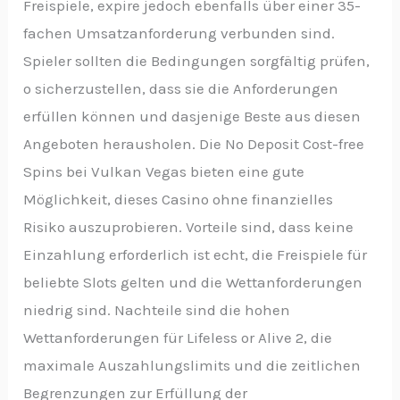
Freispiele, expire jedoch ebenfalls über einer 35-
fachen Umsatzanforderung verbunden sind.
Spieler sollten die Bedingungen sorgfältig prüfen,
o sicherzustellen, dass sie die Anforderungen
erfüllen können und dasjenige Beste aus diesen
Angeboten herausholen. Die No Deposit Cost-free
Spins bei Vulkan Vegas bieten eine gute
Möglichkeit, dieses Casino ohne finanzielles
Risiko auszuprobieren. Vorteile sind, dass keine
Einzahlung erforderlich ist echt, die Freispiele für
beliebte Slots gelten und die Wettanforderungen
niedrig sind. Nachteile sind die hohen
Wettanforderungen für Lifeless or Alive 2, die
maximale Auszahlungslimits und die zeitlichen
Begrenzungen zur Erfüllung der