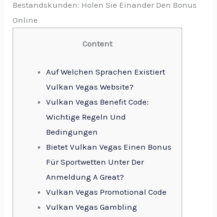
Bestandskunden: Holen Sie Einander Den Bonus
Online
Content
Auf Welchen Sprachen Existiert
Vulkan Vegas Website?
Vulkan Vegas Benefit Code:
Wichtige Regeln Und
Bedingungen
Bietet Vulkan Vegas Einen Bonus
Für Sportwetten Unter Der
Anmeldung A Great?
Vulkan Vegas Promotional Code
Vulkan Vegas Gambling