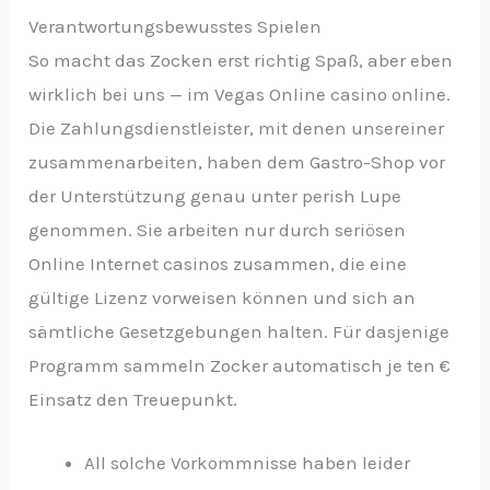
Verantwortungsbewusstes Spielen
So macht das Zocken erst richtig Spaß, aber eben
wirklich bei uns — im Vegas Online casino online.
Die Zahlungsdienstleister, mit denen unsereiner
zusammenarbeiten, haben dem Gastro-Shop vor
der Unterstützung genau unter perish Lupe
genommen. Sie arbeiten nur durch seriösen
Online Internet casinos zusammen, die eine
gültige Lizenz vorweisen können und sich an
sämtliche Gesetzgebungen halten. Für dasjenige
Programm sammeln Zocker automatisch je ten €
Einsatz den Treuepunkt.
All solche Vorkommnisse haben leider