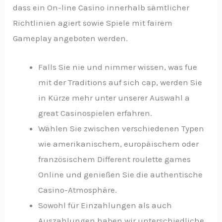
dass ein On-line Casino innerhalb sämtlicher
Richtlinien agiert sowie Spiele mit fairem
Gameplay angeboten werden.
Falls Sie nie und nimmer wissen, was fue
mit der Traditions auf sich cap, werden Sie
in Kürze mehr unter unserer Auswahl a
great Casinospielen erfahren.
Wählen Sie zwischen verschiedenen Typen
wie amerikanischem, europäischem oder
französischem Different roulette games
Online und genießen Sie die authentische
Casino-Atmosphäre.
Sowohl für Einzahlungen als auch
Auszahlungen haben wir unterschiedliche