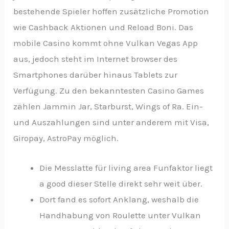
bestehende Spieler hoffen zusätzliche Promotion
wie Cashback Aktionen und Reload Boni. Das
mobile Casino kommt ohne Vulkan Vegas App
aus, jedoch steht im Internet browser des
Smartphones darüber hinaus Tablets zur
Verfügung. Zu den bekanntesten Casino Games
zählen Jammin Jar, Starburst, Wings of Ra. Ein-
und Auszahlungen sind unter anderem mit Visa,
Giropay, AstroPay möglich.
Die Messlatte für living area Funfaktor liegt
a good dieser Stelle direkt sehr weit über.
Dort fand es sofort Anklang, weshalb die
Handhabung von Roulette unter Vulkan