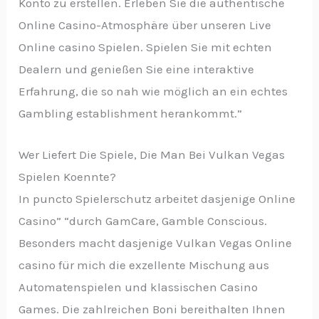
Konto zu erstellen. Erleben Sie die authentische
Online Casino-Atmosphäre über unseren Live
Online casino Spielen. Spielen Sie mit echten
Dealern und genießen Sie eine interaktive
Erfahrung, die so nah wie möglich an ein echtes
Gambling establishment herankommt.”
Wer Liefert Die Spiele, Die Man Bei Vulkan Vegas
Spielen Koennte?
In puncto Spielerschutz arbeitet dasjenige Online
Casino” “durch GamCare, Gamble Conscious.
Besonders macht dasjenige Vulkan Vegas Online
casino für mich die exzellente Mischung aus
Automatenspielen und klassischen Casino
Games. Die zahlreichen Boni bereithalten Ihnen