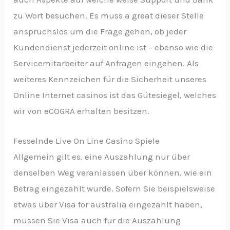
zu Wort besuchen. Es muss a great dieser Stelle
anspruchslos um die Frage gehen, ob jeder
Kundendienst jederzeit online ist – ebenso wie die
Servicemitarbeiter auf Anfragen eingehen. Als
weiteres Kennzeichen für die Sicherheit unseres
Online Internet casinos ist das Gütesiegel, welches
wir von eCOGRA erhalten besitzen.
Fesselnde Live On Line Casino Spiele
Allgemein gilt es, eine Auszahlung nur über
denselben Weg veranlassen über können, wie ein
Betrag eingezahlt wurde. Sofern Sie beispielsweise
etwas über Visa for australia eingezahlt haben,
müssen Sie Visa auch für die Auszahlung