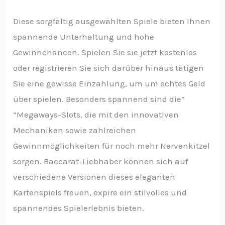
Diese sorgfältig ausgewählten Spiele bieten Ihnen
spannende Unterhaltung und hohe
Gewinnchancen. Spielen Sie sie jetzt kostenlos
oder registrieren Sie sich darüber hinaus tätigen
Sie eine gewisse Einzahlung, um um echtes Geld
über spielen. Besonders spannend sind die”
“Megaways-Slots, die mit den innovativen
Mechaniken sowie zahlreichen
Gewinnmöglichkeiten für noch mehr Nervenkitzel
sorgen. Baccarat-Liebhaber können sich auf
verschiedene Versionen dieses eleganten
Kartenspiels freuen, expire ein stilvolles und
spannendes Spielerlebnis bieten.