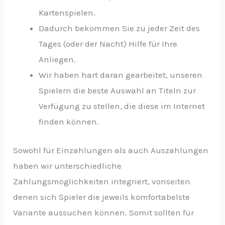
Kartenspielen.
Dadurch bekommen Sie zu jeder Zeit des
Tages (oder der Nacht) Hilfe für Ihre
Anliegen.
Wir haben hart daran gearbeitet, unseren
Spielern die beste Auswahl an Titeln zur
Verfügung zu stellen, die diese im Internet
finden können.
Sowohl für Einzahlungen als auch Auszahlungen
haben wir unterschiedliche
Zahlungsmöglichkeiten integriert, vonseiten
denen sich Spieler die jeweils komfortabelste
Variante aussuchen können. Somit sollten für