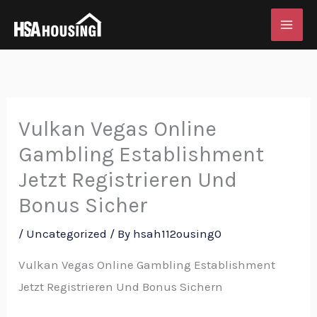
Skip
to
content
Vulkan Vegas Online
Gambling Establishment
Jetzt Registrieren Und
Bonus Sicher
/
Uncategorized
/ By
hsah112ousing0
Vulkan Vegas Online Gambling Establishment
Jetzt Registrieren Und Bonus Sichern