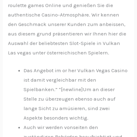
roulette games Online und genießen Sie die
authentische Casino-Atmosphäre. Wir kennen
den Geschmack unserer Kunden zum anbeissen,
aus diesem grund präsentieren wir Ihnen hier die
Auswahl der beliebtesten Slot-Spiele in Vulkan
Las vegas unter österreichischen Spielern.
Das Angebot im or her Vulkan Vegas Casino
ist damit vergleichbar mit den
Spielbanken.” “[newline]Um an dieser
Stelle zu überzeugen ebenso auch auf
lange Sicht zu amüsieren, sind zwei
Aspekte besonders wichtig.
Auch wir werden vonseiten den
zuständigen Behörden beaufsichtigt und