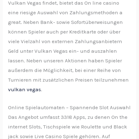
Vulkan Vegas findet, bietet das On line casino
eine riesige Auswahl von Zahlungsmethoden a
great. Neben Bank- sowie Sofortüberweisungen
können Spieler auch per Kreditkarte oder über
viele Vielzahl von externen Zahlungsanbietern
Geld unter Vulkan Vegas ein- und auszahlen
lassen. Neben unseren Aktionen haben Spieler
außerdem die Möglichkeit, bei einer Reihe von
Turnieren mit zusätzlichen Preisen teilzunehmen
vulkan vegas
.
Online Spielautomaten – Spannende Slot Auswahl
Das Angebot umfasst 3318 Apps, zu denen On the
internet Slots, Tischspiele wie Roulette und Black
jack sowie Live Casino Spiele gehören. Auf