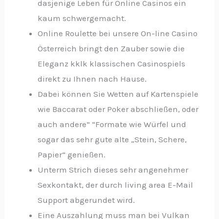
dasjenige Leben für Online Casinos ein
kaum schwergemacht.
Online Roulette bei unsere On-line Casino
Österreich bringt den Zauber sowie die
Eleganz kklk klassischen Casinospiels
direkt zu Ihnen nach Hause.
Dabei können Sie Wetten auf Kartenspiele
wie Baccarat oder Poker abschließen, oder
auch andere” “Formate wie Würfel und
sogar das sehr gute alte „Stein, Schere,
Papier“ genießen.
Unterm Strich dieses sehr angenehmer
Sexkontakt, der durch living area E-Mail
Support abgerundet wird.
Eine Auszahlung muss man bei Vulkan