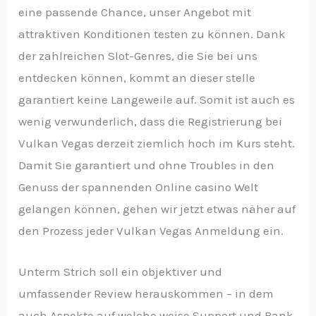
eine passende Chance, unser Angebot mit
attraktiven Konditionen testen zu können. Dank
der zahlreichen Slot-Genres, die Sie bei uns
entdecken können, kommt an dieser stelle
garantiert keine Langeweile auf. Somit ist auch es
wenig verwunderlich, dass die Registrierung bei
Vulkan Vegas derzeit ziemlich hoch im Kurs steht.
Damit Sie garantiert und ohne Troubles in den
Genuss der spannenden Online casino Welt
gelangen können, gehen wir jetzt etwas näher auf
den Prozess jeder Vulkan Vegas Anmeldung ein.
Unterm Strich soll ein objektiver und
umfassender Review herauskommen – in dem
auch Aspekte auf welche weise Support und Bank