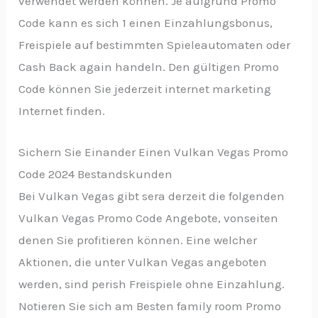
verwendet werden können. Je aufgrund Promo
Code kann es sich 1 einen Einzahlungsbonus,
Freispiele auf bestimmten Spieleautomaten oder
Cash Back again handeln. Den gültigen Promo
Code können Sie jederzeit internet marketing
Internet finden.
Sichern Sie Einander Einen Vulkan Vegas Promo
Code 2024 Bestandskunden
Bei Vulkan Vegas gibt sera derzeit die folgenden
Vulkan Vegas Promo Code Angebote, vonseiten
denen Sie profitieren können. Eine welcher
Aktionen, die unter Vulkan Vegas angeboten
werden, sind perish Freispiele ohne Einzahlung.
Notieren Sie sich am Besten family room Promo