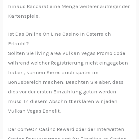
hinaus Baccarat eine Menge weiterer aufregender
Kartenspiele.
Ist Das Online On Line Casino In Österreich
Erlaubt?
Sollten Sie living area Vulkan Vegas Promo Code
während welcher Registrierung nicht eingegeben
haben, können Sie es auch später im
Bonusbereich machen. Beachten Sie aber, dass
dies vor der ersten Einzahlung getan werden
muss. In diesem Abschnitt erklären wir jeden
Vulkan Vegas Benefit.
Der ComeOn Casino Reward oder der Interwetten
Casino Bonus vermag erst für Einsätze im Casino