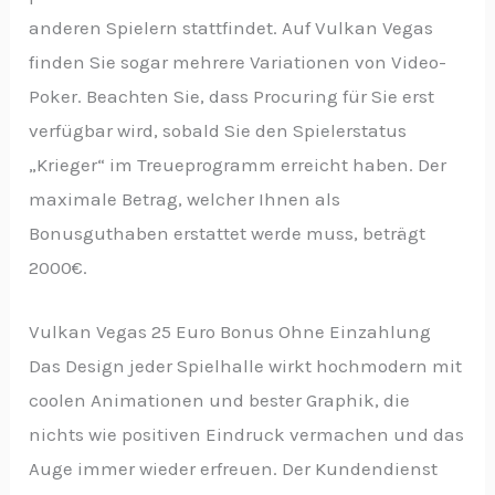
anderen Spielern stattfindet. Auf Vulkan Vegas
finden Sie sogar mehrere Variationen von Video-
Poker. Beachten Sie, dass Procuring für Sie erst
verfügbar wird, sobald Sie den Spielerstatus
„Krieger“ im Treueprogramm erreicht haben. Der
maximale Betrag, welcher Ihnen als
Bonusguthaben erstattet werde muss, beträgt
2000€.
Vulkan Vegas 25 Euro Bonus Ohne Einzahlung
Das Design jeder Spielhalle wirkt hochmodern mit
coolen Animationen und bester Graphik, die
nichts wie positiven Eindruck vermachen und das
Auge immer wieder erfreuen. Der Kundendienst