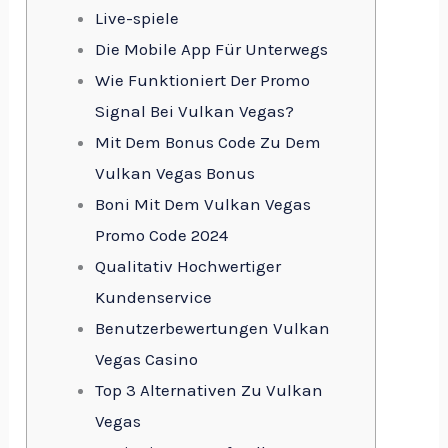
Live-spiele
Die Mobile App Für Unterwegs
Wie Funktioniert Der Promo
Signal Bei Vulkan Vegas?
Mit Dem Bonus Code Zu Dem
Vulkan Vegas Bonus
Boni Mit Dem Vulkan Vegas
Promo Code 2024
Qualitativ Hochwertiger
Kundenservice
Benutzerbewertungen Vulkan
Vegas Casino
Top 3 Alternativen Zu Vulkan
Vegas