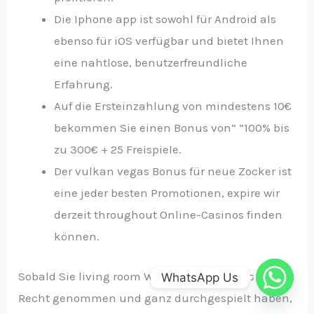
Die Iphone app ist sowohl für Android als
ebenso für iOS verfügbar und bietet Ihnen
eine nahtlose, benutzerfreundliche
Erfahrung.
Auf die Ersteinzahlung von mindestens 10€
bekommen Sie einen Bonus von” “100% bis
zu 300€ + 25 Freispiele.
Der vulkan vegas Bonus für neue Zocker ist
eine jeder besten Promotionen, expire wir
derzeit throughout Online-Casinos finden
können.
Sobald Sie living room Willkommensbonus in
WhatsApp Us
Recht genommen und ganz durchgespielt haben,