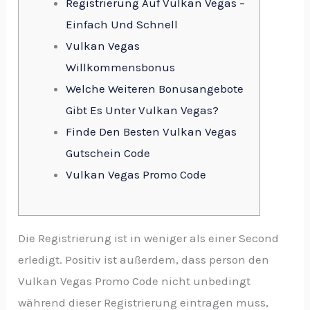
Registrierung Auf Vulkan Vegas –
Einfach Und Schnell
Vulkan Vegas
Willkommensbonus
Welche Weiteren Bonusangebote
Gibt Es Unter Vulkan Vegas?
Finde Den Besten Vulkan Vegas
Gutschein Code
Vulkan Vegas Promo Code
Die Registrierung ist in weniger als einer Second
erledigt. Positiv ist außerdem, dass person den
Vulkan Vegas Promo Code nicht unbedingt
während dieser Registrierung eintragen muss,