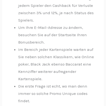
jedem Spieler den Cashback für Verluste
zwischen 3% und 12%, je nach Status des
Spielers.
Um Ihre E-Mail-Adresse zu ändern,
besuchen Sie auf der Startseite Ihren
Bonusbereich.
Im Bereich jeder Kartenspiele warten auf
Sie neben solchen Klassikern, wie Online
poker, Black Jack ebenso Baccarat eine
Kennziffer weiterer aufregender
Kartenspiele.
Die erste Frage ist echt, wo man denn
immer so solche Promo Unique codes
findet.