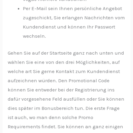
Per E-Mail sein Ihnen persönliche Angebot
zugeschickt, Sie erlangen Nachrichten vom
Kundendienst und können Ihr Passwort
wechseln.
Gehen Sie auf der Startseite ganz nach unten und
wählen Sie eine von den drei Möglichkeiten, auf
welche art Sie gerne Kontakt zum Kundendienst
aufzeichnen würden. Den Promotional Code
können Sie entweder bei der Registrierung ins
dafür vorgesehene Feld ausfüllen oder Sie können
dies später im Bonusbereich tun. Die erste Frage
ist auch, wo man denn solche Promo
Requirements findet. Sie können an ganz einigen