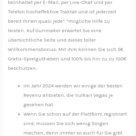
beinhaltet per E-Mail, per Live-Chat und per
Telefon hocheffektive Traktat und ist jederzeit
bereit Ihnen quasi jede” “mögliche Hilfe zu
leisten. Auf Sunmaker erwartet Sie eine
übersichtliche Seite und dieses toller
Willkommensbonus. Mit ihm können Sie sich 5€
Gratis-Spielguthaben und 100% bis hin zu zu 100€
beschützen.
Im Jahr 2024 werden wir einige der besten
Revenu anbieten, die Vulkan Vegas je
gesehen hat.
Wenn Sie schon auf der Plattform registriert
sind, müssen Sie sich wenig Sorgen
machen, denn immer so auch für Sie gibt