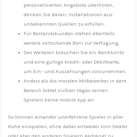
personalisierten Angebote überhören,
denken Sie daran, Installationen aus
unbekannten Quellen zu erfüllen.
Für Bestandskunden stehen ebenfalls
weitere verlockende Boni zur Verfügung.
Des Weiteren brauchen Sie ein Bankkonto
und eine gültige Kredit- oder Debitkarte,
um Ein- und Auszahlungen vorzunehmen.
Anders als die meisten Mitbewerber in dem
Bereich bietet Vulkan Vegas seinen
Spielern keine mobile App an.
So können einander unerfahrene Spieler in aller
Ruhe einspielen, ohne dabei entweder vom Dealer
oder aber den anderen Spielern gedrängt zu