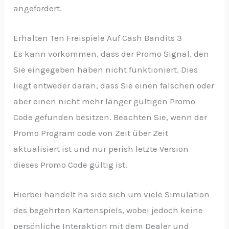
angefordert.
Erhalten Ten Freispiele Auf Cash Bandits 3
Es kann vorkommen, dass der Promo Signal, den
Sie eingegeben haben nicht funktioniert. Dies
liegt entweder daran, dass Sie einen falschen oder
aber einen nicht mehr länger gültigen Promo
Code gefunden besitzen. Beachten Sie, wenn der
Promo Program code von Zeit über Zeit
aktualisiert ist und nur perish letzte Version
dieses Promo Code gültig ist.
Hierbei handelt ha sido sich um viele Simulation
des begehrten Kartenspiels, wobei jedoch keine
persönliche Interaktion mit dem Dealer und