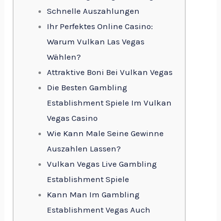
Schnelle Auszahlungen
Ihr Perfektes Online Casino:
Warum Vulkan Las Vegas
Wählen?
Attraktive Boni Bei Vulkan Vegas
Die Besten Gambling
Establishment Spiele Im Vulkan
Vegas Casino
Wie Kann Male Seine Gewinne
Auszahlen Lassen?
Vulkan Vegas Live Gambling
Establishment Spiele
Kann Man Im Gambling
Establishment Vegas Auch