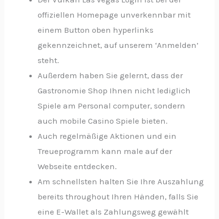
offiziellen Homepage unverkennbar mit
einem Button oben hyperlinks
gekennzeichnet, auf unserem ‘Anmelden’
steht.
Außerdem haben Sie gelernt, dass der
Gastronomie Shop Ihnen nicht lediglich
Spiele am Personal computer, sondern
auch mobile Casino Spiele bieten.
Auch regelmäßige Aktionen und ein
Treueprogramm kann male auf der
Webseite entdecken.
Am schnellsten halten Sie Ihre Auszahlung
bereits throughout Ihren Händen, falls Sie
eine E-Wallet als Zahlungsweg gewählt