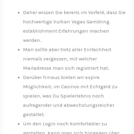
Daher wissen Sie bereits im Vorfeld, dass Sie
hochwertige Vulkan Vegas Gambling
establishment Erfahrungen machen
werden.
Man sollte aber trotz aller Einfachheit
niemals vergessen, mit welcher
Mailadresse man sich registriert hat.
Darüber hinaus bieten wir expire
Möglichkeit, im Casinos mit Echtgeld zu
spielen, was Du Spielerlebnis noch
aufregender und abwechslungsreicher
gestaltet.
Um den Login noch komfortabler zu
gestalten, kann man sich hingegen über