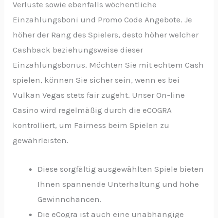
Verluste sowie ebenfalls wöchentliche
Einzahlungsboni und Promo Code Angebote. Je
höher der Rang des Spielers, desto höher welcher
Cashback beziehungsweise dieser
Einzahlungsbonus. Möchten Sie mit echtem Cash
spielen, können Sie sicher sein, wenn es bei
Vulkan Vegas stets fair zugeht. Unser On-line
Casino wird regelmäßig durch die eCOGRA
kontrolliert, um Fairness beim Spielen zu
gewährleisten.
Diese sorgfältig ausgewählten Spiele bieten
Ihnen spannende Unterhaltung und hohe
Gewinnchancen.
Die eCogra ist auch eine unabhängige