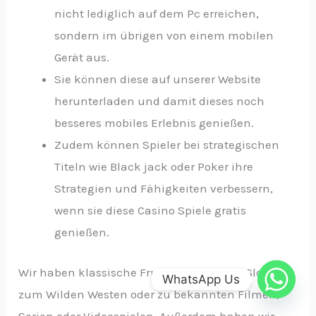
nicht lediglich auf dem Pc erreichen,
sondern im übrigen von einem mobilen
Gerät aus.
Sie können diese auf unserer Website
herunterladen und damit dieses noch
besseres mobiles Erlebnis genießen.
Zudem können Spieler bei strategischen
Titeln wie Black jack oder Poker ihre
Strategien und Fähigkeiten verbessern,
wenn sie diese Casino Spiele gratis
genießen.
Wir haben klassische Fruchtmaschinen, Slots
WhatsApp Us
zum Wilden Westen oder zu bekannten Filmen,
Serien oder Videospielen. Außerdem haben wir