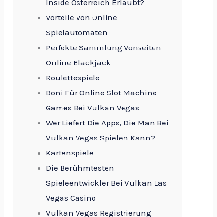
Inside Österreich Erlaubt?
Vorteile Von Online
Spielautomaten
Perfekte Sammlung Vonseiten
Online Blackjack
Roulettespiele
Boni Für Online Slot Machine
Games Bei Vulkan Vegas
Wer Liefert Die Apps, Die Man Bei
Vulkan Vegas Spielen Kann?
Kartenspiele
Die Berühmtesten
Spieleentwickler Bei Vulkan Las
Vegas Casino
Vulkan Vegas Registrierung