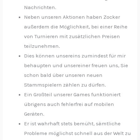
Nachrichten.
Neben unseren Aktionen haben Zocker
außerdem die Möglichkeit, bei einer Reihe
von Turnieren mit zusätzlichen Preisen
teilzunehmen.
Dies können unsereins zumindest für mir
behaupten und unsereiner freuen uns, Sie
schon bald über unseren neuen
Stammspielern zählen zu dürfen.
Ein Großteil unserer Games funktioniert
übrigens auch fehlerfrei auf mobilen
Geräten.
Er ist wahrhaft stets bemüht, sämtliche
Probleme möglichst schnell aus der Welt zu