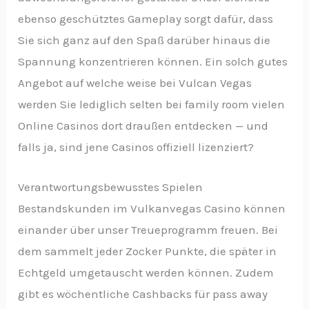
ebenso geschütztes Gameplay sorgt dafür, dass
Sie sich ganz auf den Spaß darüber hinaus die
Spannung konzentrieren können. Ein solch gutes
Angebot auf welche weise bei Vulcan Vegas
werden Sie lediglich selten bei family room vielen
Online Casinos dort draußen entdecken — und
falls ja, sind jene Casinos offiziell lizenziert?
Verantwortungsbewusstes Spielen
Bestandskunden im Vulkanvegas Casino können
einander über unser Treueprogramm freuen. Bei
dem sammelt jeder Zocker Punkte, die später in
Echtgeld umgetauscht werden können. Zudem
gibt es wöchentliche Cashbacks für pass away