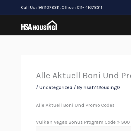
Skip
Call Us :
9811078311,
Office : 011- 41678311
to
content
Alle Aktuell Boni Und 
/
Uncategorized
/ By
hsah112ousing0
Alle Aktuell Boni Und Promo Codes
Vulkan Vegas Bonus Program Code » 300