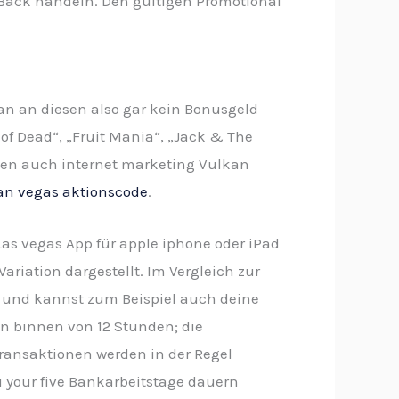
Back handeln. Den gültigen Promotional
n an diesen also gar kein Bonusgeld
of Dead“, „Fruit Mania“, „Jack & The
lten auch internet marketing Vulkan
an vegas aktionscode
.
Las vegas App für apple iphone oder iPad
riation dargestellt. Im Vergleich zur
n und kannst zum Beispiel auch deine
n binnen von 12 Stunden; die
ransaktionen werden in der Regel
your five Bankarbeitstage dauern