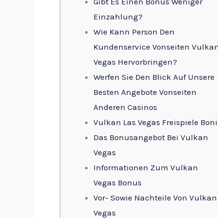
Gibt Es Einen Bonus Weniger
Einzahlung?
Wie Kann Person Den
Kundenservice Vonseiten Vulka
Vegas Hervorbringen?
Werfen Sie Den Blick Auf Unsere
Besten Angebote Vonseiten
Anderen Casinos
Vulkan Las Vegas Freispiele Boni
Das Bonusangebot Bei Vulkan
Vegas
Informationen Zum Vulkan
Vegas Bonus
Vor- Sowie Nachteile Von Vulkan
Vegas