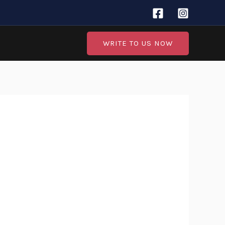
WRITE TO US NOW