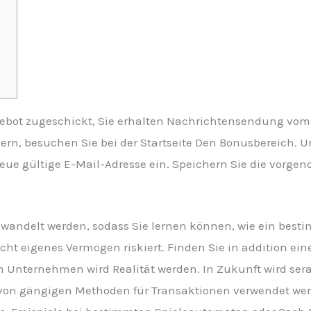
gebot zugeschickt, Sie erhalten Nachrichtensendung vom
rn, besuchen Sie bei der Startseite Den Bonusbereich. Un
 neue gültige E-Mail-Adresse ein. Speichern Sie die vo
ndelt werden, sodass Sie lernen können, wie ein bestim
icht eigenes Vermögen riskiert. Finden Sie in addition ei
 Unternehmen wird Realität werden. In Zukunft wird ser
von gängigen Methoden für Transaktionen verwendet we