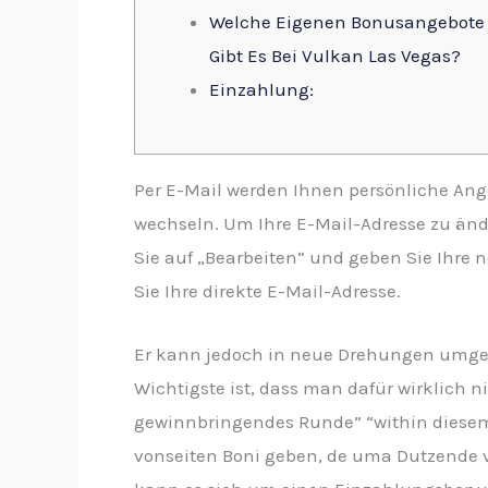
Welche Eigenen Bonusangebote
Gibt Es Bei Vulkan Las Vegas?
Einzahlung:
Per E-Mail werden Ihnen persönliche An
wechseln. Um Ihre E-Mail-Adresse zu ände
Sie auf „Bearbeiten“ und geben Sie Ihre
Sie Ihre direkte E-Mail-Adresse.
Er kann jedoch in neue Drehungen umgewa
Wichtigste ist, dass man dafür wirklich n
gewinnbringendes Runde” “within diesem
vonseiten Boni geben, de uma Dutzende 