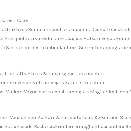
tschein Code
n attraktives Bonusangebot anzubieten. Deshalb existier
 Freispiele ankurbeln kann. Ja, bei Vulkan Vegas könne
kte Sie haben, desto höher klettern Sie im Treueprogr
auf, ein attraktives Bonusangebot anzubieten.
teindruck von Vulkan Vegas kaum schlechter.
i Vulkan Vegas bieten noch eine gute Möglichkeit, das C
ilen Version von Vulkan Vegas verfügbar. So können Sie 
gas Aktionscode Bestandskunden ermöglicht besondere 