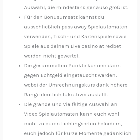
Auswahl, die mindestens genauso groß ist.
Für den Bonusumsatz kannst du
ausschließlich pass away Spielautomaten
verwenden, Tisch- und Kartenspiele sowie
Spiele aus deinem Live casino at redbet
werden nicht gewertet.
Die gesammelten Punkte können dann
gegen Echtgeld eingetauscht werden,
wobei der Umrechnungskurs dank höhere
Ränge deutlich lukrativer ausfällt.
Die grande und vielfältige Auswahl an
Video Spielautomaten kann euch wohl
nicht zu euren Lieblingsorten befördern,
euch jedoch für kurze Momente gedanklich