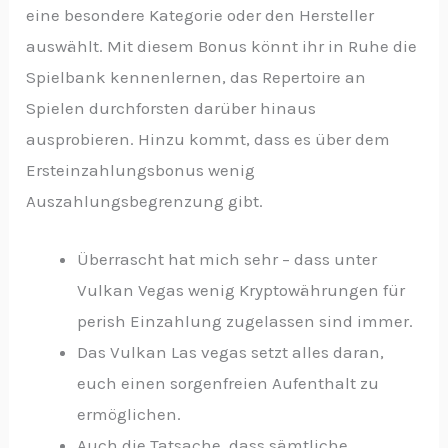
eine besondere Kategorie oder den Hersteller
auswählt. Mit diesem Bonus könnt ihr in Ruhe die
Spielbank kennenlernen, das Repertoire an
Spielen durchforsten darüber hinaus
ausprobieren. Hinzu kommt, dass es über dem
Ersteinzahlungsbonus wenig
Auszahlungsbegrenzung gibt.
Überrascht hat mich sehr – dass unter
Vulkan Vegas wenig Kryptowährungen für
perish Einzahlung zugelassen sind immer.
Das Vulkan Las vegas setzt alles daran,
euch einen sorgenfreien Aufenthalt zu
ermöglichen.
Auch die Tatsache, dass sämtliche