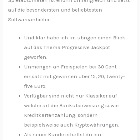
auf die besondersten und beliebtesten
Softwareanbieter.
Und klar habe ich im übrigen einen Blick
auf das Thema Progressive Jackpot
geworfen.
Unmengen an Freispielen bei 30 Cent
einsatz mit gewinnen über 15, 20, twenty-
five Euro.
Verfügbar sind nicht nur Klassiker auf
welche art die Banküberweisung sowie
Kreditkartenzahlung, sondern
beispielsweise auch Kryptowährungen.
Als neuer Kunde erhältst du ein