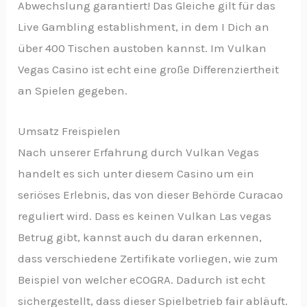
Abwechslung garantiert! Das Gleiche gilt für das
Live Gambling establishment, in dem I Dich an
über 400 Tischen austoben kannst. Im Vulkan
Vegas Casino ist echt eine große Differenziertheit
an Spielen gegeben.
Umsatz Freispielen
Nach unserer Erfahrung durch Vulkan Vegas
handelt es sich unter diesem Casino um ein
seriöses Erlebnis, das von dieser Behörde Curacao
reguliert wird. Dass es keinen Vulkan Las vegas
Betrug gibt, kannst auch du daran erkennen,
dass verschiedene Zertifikate vorliegen, wie zum
Beispiel von welcher eCOGRA. Dadurch ist echt
sichergestellt, dass dieser Spielbetrieb fair abläuft.