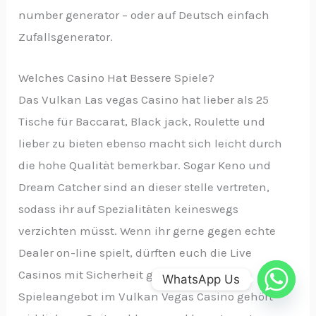
number generator – oder auf Deutsch einfach
Zufallsgenerator.
Welches Casino Hat Bessere Spiele?
Das Vulkan Las vegas Casino hat lieber als 25
Tische für Baccarat, Black jack, Roulette und
lieber zu bieten ebenso macht sich leicht durch
die hohe Qualität bemerkbar. Sogar Keno und
Dream Catcher sind an dieser stelle vertreten,
sodass ihr auf Spezialitäten keineswegs
verzichten müsst. Wenn ihr gerne gegen echte
Dealer on-line spielt, dürften euch die Live
Casinos mit Sicherheit gefallen. Das
WhatsApp Us
Spieleangebot im Vulkan Vegas Casino gehört