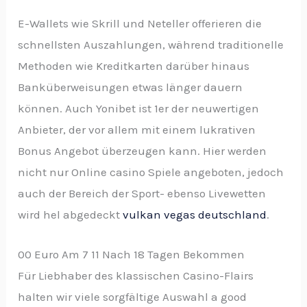
E-Wallets wie Skrill und Neteller offerieren die
schnellsten Auszahlungen, während traditionelle
Methoden wie Kreditkarten darüber hinaus
Banküberweisungen etwas länger dauern
können. Auch Yonibet ist 1er der neuwertigen
Anbieter, der vor allem mit einem lukrativen
Bonus Angebot überzeugen kann. Hier werden
nicht nur Online casino Spiele angeboten, jedoch
auch der Bereich der Sport- ebenso Livewetten
wird hel abgedeckt
vulkan vegas deutschland
.
00 Euro Am 7 11 Nach 18 Tagen Bekommen
Für Liebhaber des klassischen Casino-Flairs
halten wir viele sorgfältige Auswahl a good