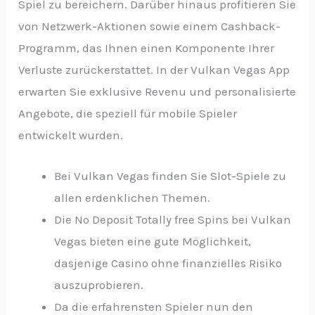
Spiel zu bereichern. Darüber hinaus profitieren Sie
von Netzwerk-Aktionen sowie einem Cashback-
Programm, das Ihnen einen Komponente Ihrer
Verluste zurückerstattet. In der Vulkan Vegas App
erwarten Sie exklusive Revenu und personalisierte
Angebote, die speziell für mobile Spieler
entwickelt wurden.
Bei Vulkan Vegas finden Sie Slot-Spiele zu
allen erdenklichen Themen.
Die No Deposit Totally free Spins bei Vulkan
Vegas bieten eine gute Möglichkeit,
dasjenige Casino ohne finanzielles Risiko
auszuprobieren.
Da die erfahrensten Spieler nun den