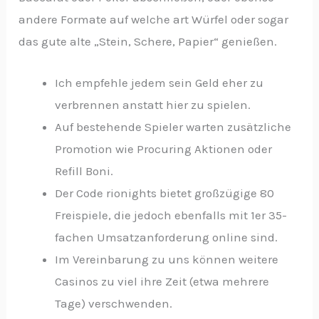
andere Formate auf welche art Würfel oder sogar
das gute alte „Stein, Schere, Papier“ genießen.
Ich empfehle jedem sein Geld eher zu
verbrennen anstatt hier zu spielen.
Auf bestehende Spieler warten zusätzliche
Promotion wie Procuring Aktionen oder
Refill Boni.
Der Code rionights bietet großzügige 80
Freispiele, die jedoch ebenfalls mit 1er 35-
fachen Umsatzanforderung online sind.
Im Vereinbarung zu uns können weitere
Casinos zu viel ihre Zeit (etwa mehrere
Tage) verschwenden.