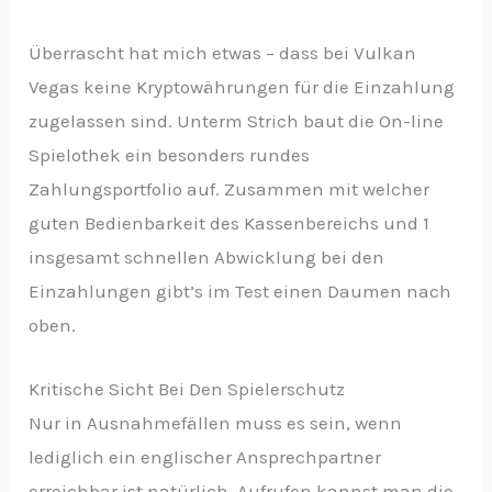
Überrascht hat mich etwas – dass bei Vulkan
Vegas keine Kryptowährungen für die Einzahlung
zugelassen sind. Unterm Strich baut die On-line
Spielothek ein besonders rundes
Zahlungsportfolio auf. Zusammen mit welcher
guten Bedienbarkeit des Kassenbereichs und 1
insgesamt schnellen Abwicklung bei den
Einzahlungen gibt’s im Test einen Daumen nach
oben.
Kritische Sicht Bei Den Spielerschutz
Nur in Ausnahmefällen muss es sein, wenn
lediglich ein englischer Ansprechpartner
erreichbar ist natürlich. Aufrufen kannst man die