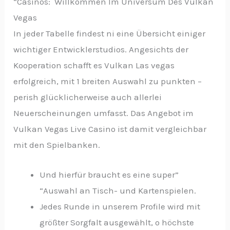
“Casinos: Willkommen Im Universum Des Vulkan
Vegas
In jeder Tabelle findest ni eine Übersicht einiger
wichtiger Entwicklerstudios. Angesichts der
Kooperation schafft es Vulkan Las vegas
erfolgreich, mit 1 breiten Auswahl zu punkten –
perish glücklicherweise auch allerlei
Neuerscheinungen umfasst. Das Angebot im
Vulkan Vegas Live Casino ist damit vergleichbar
mit den Spielbanken.
Und hierfür braucht es eine super”
“Auswahl an Tisch- und Kartenspielen.
Jedes Runde in unserem Profile wird mit
größter Sorgfalt ausgewählt, o höchste