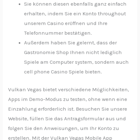
Sie können diesen ebenfalls ganz einfach
erhalten, indem Sie ein Konto throughout
unserem Casino eröffnen und Ihre
Telefonnummer bestätigen.
Außerdem haben Sie gelernt, dass der
Gastronomie Shop Ihnen nicht lediglich
Spiele am Computer system, sondern auch
cell phone Casino Spiele bieten.
Vulkan Vegas bietet verschiedene Möglichkeiten,
Apps im Demo-Modus zu testen, ohne wenn eine
Einzahlung erforderlich ist. Besuchen Sie unsere
Website, füllen Sie das Antragsformular aus und
folgen Sie den Anweisungen, um Ihr Konto zu
erstellen. Mit der Vulkan Vegas Mobile App