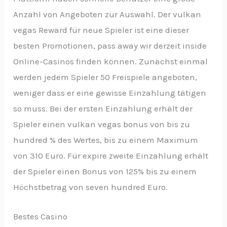
Anzahl von Angeboten zur Auswahl. Der vulkan
vegas Reward für neue Spieler ist eine dieser
besten Promotionen, pass away wir derzeit inside
Online-Casinos finden können. Zunächst einmal
werden jedem Spieler 50 Freispiele angeboten,
weniger dass er eine gewisse Einzahlung tätigen
so muss. Bei der ersten Einzahlung erhält der
Spieler einen vulkan vegas bonus von bis zu
hundred % des Wertes, bis zu einem Maximum
von 310 Euro. Für expire zweite Einzahlung erhält
der Spieler einen Bonus von 125% bis zu einem
Höchstbetrag von seven hundred Euro.
Bestes Casino