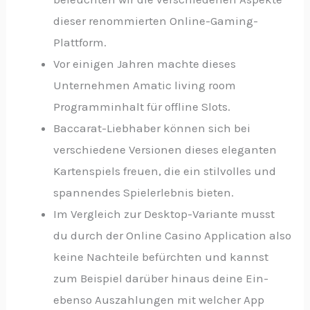
dieser renommierten Online-Gaming-
Plattform.
Vor einigen Jahren machte dieses
Unternehmen Amatic living room
Programminhalt für offline Slots.
Baccarat-Liebhaber können sich bei
verschiedene Versionen dieses eleganten
Kartenspiels freuen, die ein stilvolles und
spannendes Spielerlebnis bieten.
Im Vergleich zur Desktop-Variante musst
du durch der Online Casino Application also
keine Nachteile befürchten und kannst
zum Beispiel darüber hinaus deine Ein-
ebenso Auszahlungen mit welcher App