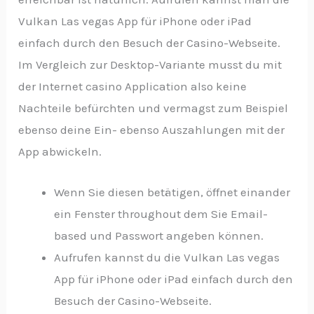
Vulkan Las vegas App für iPhone oder iPad
einfach durch den Besuch der Casino-Webseite.
Im Vergleich zur Desktop-Variante musst du mit
der Internet casino Application also keine
Nachteile befürchten und vermagst zum Beispiel
ebenso deine Ein- ebenso Auszahlungen mit der
App abwickeln.
Wenn Sie diesen betätigen, öffnet einander
ein Fenster throughout dem Sie Email-
based und Passwort angeben können.
Aufrufen kannst du die Vulkan Las vegas
App für iPhone oder iPad einfach durch den
Besuch der Casino-Webseite.