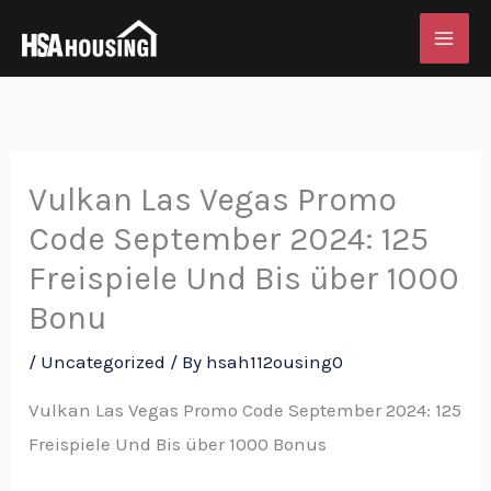
Skip
to
content
Vulkan Las Vegas Promo
Code September 2024: 125
Freispiele Und Bis über 1000
Bonu
/
Uncategorized
/ By
hsah112ousing0
Vulkan Las Vegas Promo Code September 2024: 125
Freispiele Und Bis über 1000 Bonus