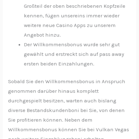
Großteil der oben beschriebenen Kopfzeile
kennen, fügen unsereins immer wieder
weitere neue Casino Apps zu unserem
Angebot hinzu.
Der Willkommensbonus wurde sehr gut
gewählt und erstreckt sich auf pass away
ersten beiden Einzahlungen.
Sobald Sie den Willkommensbonus in Anspruch
genommen darüber hinaus komplett
durchgespielt besitzen, warten auch bislang
diverse Bestandskundenboni bei Sie, von denen
Sie profitieren können. Neben dem
Willkommensbonus können Sie bei Vulkan Vegas
noch weitere Einzahlungsboni erhalten.