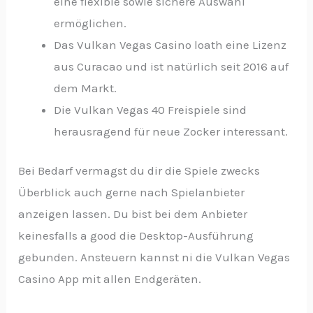
eine flexible sowie sichere Auswahl
ermöglichen.
Das Vulkan Vegas Casino loath eine Lizenz
aus Curacao und ist natürlich seit 2016 auf
dem Markt.
Die Vulkan Vegas 40 Freispiele sind
herausragend für neue Zocker interessant.
Bei Bedarf vermagst du dir die Spiele zwecks
Überblick auch gerne nach Spielanbieter
anzeigen lassen. Du bist bei dem Anbieter
keinesfalls a good die Desktop-Ausführung
gebunden. Ansteuern kannst ni die Vulkan Vegas
Casino App mit allen Endgeräten.