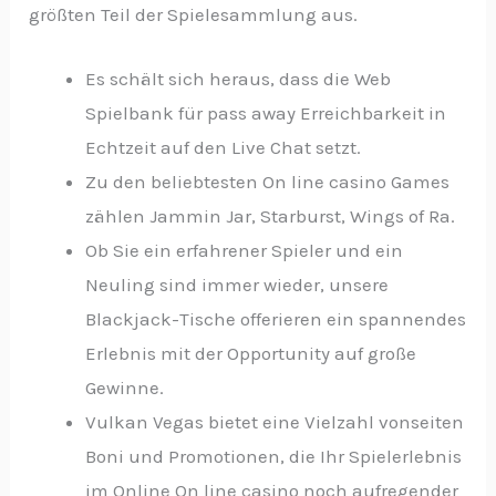
größten Teil der Spielesammlung aus.
Es schält sich heraus, dass die Web
Spielbank für pass away Erreichbarkeit in
Echtzeit auf den Live Chat setzt.
Zu den beliebtesten On line casino Games
zählen Jammin Jar, Starburst, Wings of Ra.
Ob Sie ein erfahrener Spieler und ein
Neuling sind immer wieder, unsere
Blackjack-Tische offerieren ein spannendes
Erlebnis mit der Opportunity auf große
Gewinne.
Vulkan Vegas bietet eine Vielzahl vonseiten
Boni und Promotionen, die Ihr Spielerlebnis
im Online On line casino noch aufregender