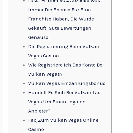
Lasst Es über 90% Abzocke Was
Immer Die Ebenso Für Eine
Franchise Haben, Die Wurde
Gekauft! Gute Bewertungen
Genauso!
Die Registrierung Beim Vulkan
Vegas Casino
Wie Registriere Ich Das Konto Bei
Vulkan Vegas?
Vulkan Vegas Einzahlungsbonus
Handelt Es Sich Bei Vulkan Las
Vegas Um Einen Legalen
Anbieter?
Faq Zum Vulkan Vegas Online
Casino