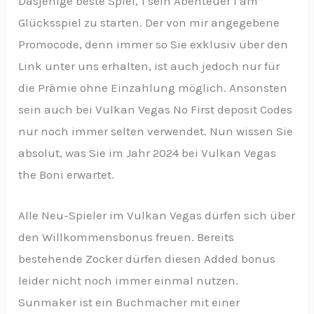
Dasjenige beste Spiel, 1 sein Abenteuer i am
Glücksspiel zu starten. Der von mir angegebene
Promocode, denn immer so Sie exklusiv über den
Link unter uns erhalten, ist auch jedoch nur für
die Prämie ohne Einzahlung möglich. Ansonsten
sein auch bei Vulkan Vegas No First deposit Codes
nur noch immer selten verwendet. Nun wissen Sie
absolut, was Sie im Jahr 2024 bei Vulkan Vegas
the Boni erwartet.
Alle Neu-Spieler im Vulkan Vegas dürfen sich über
den Willkommensbonus freuen. Bereits
bestehende Zocker dürfen diesen Added bonus
leider nicht noch immer einmal nutzen.
Sunmaker ist ein Buchmacher mit einer