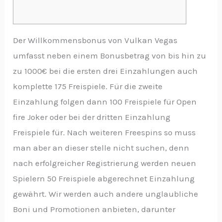
Der Willkommensbonus von Vulkan Vegas
umfasst neben einem Bonusbetrag von bis hin zu
zu 1000€ bei die ersten drei Einzahlungen auch
komplette 175 Freispiele. Für die zweite
Einzahlung folgen dann 100 Freispiele für Open
fire Joker oder bei der dritten Einzahlung
Freispiele für. Nach weiteren Freespins so muss
man aber an dieser stelle nicht suchen, denn
nach erfolgreicher Registrierung werden neuen
Spielern 50 Freispiele abgerechnet Einzahlung
gewährt. Wir werden auch andere unglaubliche
Boni und Promotionen anbieten, darunter