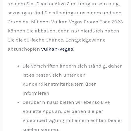
an dem Slot Dead or Alive 2 im übrigen sein mag,
sozusagen sind Sie allerdings aus einem anderen
Grund da. Mit dem Vulkan Vegas Promo Code 2023
können Sie abbauen, denn nur hierdurch haben
Sie die 50-fache Chance, Echtgeldgewinne
abzuschöpfen
vulkan-vegas
.
Die Vorschriften ändern sich ständig, daher
ist es besser, sich unter den
Kundendienstmitarbeitern über
informieren.
Darüber hinaus bieten wir ebenso Live
Roulette Apps an, bei denen Sie per
Videoübertragung mit einem echten Dealer
spielen können.