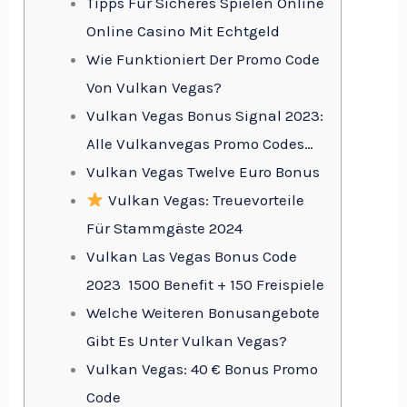
Tipps Für Sicheres Spielen Online
Online Casino Mit Echtgeld
Wie Funktioniert Der Promo Code
Von Vulkan Vegas?
Vulkan Vegas Bonus Signal 2023:
Alle Vulkanvegas Promo Codes…
Vulkan Vegas Twelve Euro Bonus
Vulkan Vegas: Treuevorteile
Für Stammgäste 2024
Vulkan Las Vegas Bonus Code
2023 ️ 1500 Benefit + 150 Freispiele
Welche Weiteren Bonusangebote
Gibt Es Unter Vulkan Vegas?
Vulkan Vegas: 40 € Bonus Promo
Code