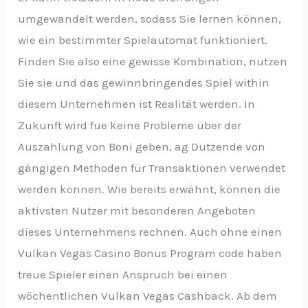
umgewandelt werden, sodass Sie lernen können,
wie ein bestimmter Spielautomat funktioniert.
Finden Sie also eine gewisse Kombination, nutzen
Sie sie und das gewinnbringendes Spiel within
diesem Unternehmen ist Realität werden. In
Zukunft wird fue keine Probleme über der
Auszahlung von Boni geben, ag Dutzende von
gängigen Methoden für Transaktionen verwendet
werden können. Wie bereits erwähnt, können die
aktivsten Nutzer mit besonderen Angeboten
dieses Unternehmens rechnen. Auch ohne einen
Vulkan Vegas Casino Bonus Program code haben
treue Spieler einen Anspruch bei einen
wöchentlichen Vulkan Vegas Cashback. Ab dem