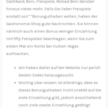
Cashback Boni, Freispiele, Reload Boni darüber
hinaus vieles mehr. Falls Sie lieber Freispiele
anstatt von” “Bonusguthaben wollen, haben der
Gastronomie Shop gute Nachrichten. Sie können
nämlich auch einen Bonus weniger Einzahlung
mit fifty Freispielen beantragen, wenn Sie zum
ersten Mal ein Konto bei Vulkan Vegas
aufmachen.
Wir haben daher auf der Website nur perish
besten Codes herausgesucht.
Wichtig über wissen ist allerdings, dass es
dieses Bonusguthaben nicht snabbt auf die
erste Einzahlung gibt, jedoch anschließend
noch viele zweite Einzahlung getätigt