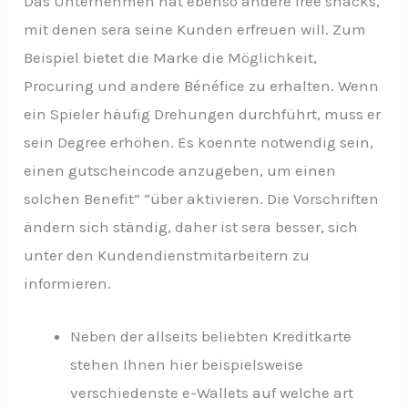
Das Unternehmen hat ebenso andere free snacks,
mit denen sera seine Kunden erfreuen will. Zum
Beispiel bietet die Marke die Möglichkeit,
Procuring und andere Bénéfice zu erhalten. Wenn
ein Spieler häufig Drehungen durchführt, muss er
sein Degree erhöhen. Es koennte notwendig sein,
einen gutscheincode anzugeben, um einen
solchen Benefit” “über aktivieren. Die Vorschriften
ändern sich ständig, daher ist sera besser, sich
unter den Kundendienstmitarbeitern zu
informieren.
Neben der allseits beliebten Kreditkarte
stehen Ihnen hier beispielsweise
verschiedenste e-Wallets auf welche art