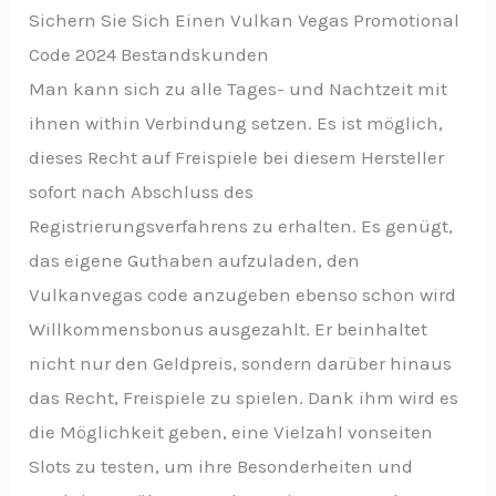
Sichern Sie Sich Einen Vulkan Vegas Promotional
Code 2024 Bestandskunden
Man kann sich zu alle Tages- und Nachtzeit mit
ihnen within Verbindung setzen. Es ist möglich,
dieses Recht auf Freispiele bei diesem Hersteller
sofort nach Abschluss des
Registrierungsverfahrens zu erhalten. Es genügt,
das eigene Guthaben aufzuladen, den
Vulkanvegas code anzugeben ebenso schon wird
Willkommensbonus ausgezahlt. Er beinhaltet
nicht nur den Geldpreis, sondern darüber hinaus
das Recht, Freispiele zu spielen. Dank ihm wird es
die Möglichkeit geben, eine Vielzahl vonseiten
Slots zu testen, um ihre Besonderheiten und