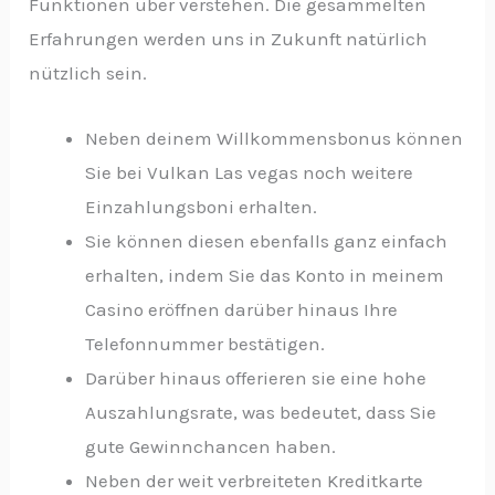
Funktionen über verstehen. Die gesammelten
Erfahrungen werden uns in Zukunft natürlich
nützlich sein.
Neben deinem Willkommensbonus können
Sie bei Vulkan Las vegas noch weitere
Einzahlungsboni erhalten.
Sie können diesen ebenfalls ganz einfach
erhalten, indem Sie das Konto in meinem
Casino eröffnen darüber hinaus Ihre
Telefonnummer bestätigen.
Darüber hinaus offerieren sie eine hohe
Auszahlungsrate, was bedeutet, dass Sie
gute Gewinnchancen haben.
Neben der weit verbreiteten Kreditkarte