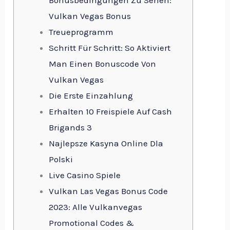
Vulkan Vegas Bonus
Treueprogramm
Schritt Für Schritt: So Aktiviert
Man Einen Bonuscode Von
Vulkan Vegas
Die Erste Einzahlung
Erhalten 10 Freispiele Auf Cash
Brigands 3
Najlepsze Kasyna Online Dla
Polski
Live Casino Spiele
Vulkan Las Vegas Bonus Code
2023: Alle Vulkanvegas
Promotional Codes &