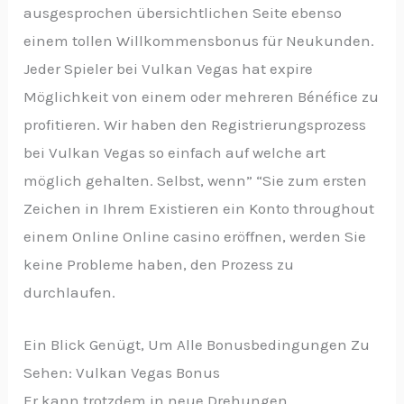
ausgesprochen übersichtlichen Seite ebenso
einem tollen Willkommensbonus für Neukunden.
Jeder Spieler bei Vulkan Vegas hat expire
Möglichkeit von einem oder mehreren Bénéfice zu
profitieren. Wir haben den Registrierungsprozess
bei Vulkan Vegas so einfach auf welche art
möglich gehalten. Selbst, wenn” “Sie zum ersten
Zeichen in Ihrem Existieren ein Konto throughout
einem Online Online casino eröffnen, werden Sie
keine Probleme haben, den Prozess zu
durchlaufen.
Ein Blick Genügt, Um Alle Bonusbedingungen Zu
Sehen: Vulkan Vegas Bonus
Er kann trotzdem in neue Drehungen