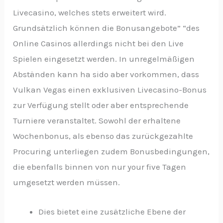
Livecasino, welches stets erweitert wird.
Grundsätzlich können die Bonusangebote” “des
Online Casinos allerdings nicht bei den Live
Spielen eingesetzt werden. In unregelmäßigen
Abständen kann ha sido aber vorkommen, dass
Vulkan Vegas einen exklusiven Livecasino-Bonus
zur Verfügung stellt oder aber entsprechende
Turniere veranstaltet. Sowohl der erhaltene
Wochenbonus, als ebenso das zurückgezahlte
Procuring unterliegen zudem Bonusbedingungen,
die ebenfalls binnen von nur your five Tagen
umgesetzt werden müssen.
Dies bietet eine zusätzliche Ebene der