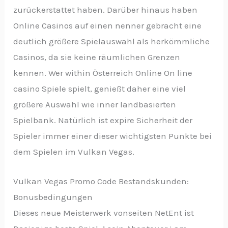
zurückerstattet haben. Darüber hinaus haben
Online Casinos auf einen nenner gebracht eine
deutlich größere Spielauswahl als herkömmliche
Casinos, da sie keine räumlichen Grenzen
kennen. Wer within Österreich Online On line
casino Spiele spielt, genießt daher eine viel
größere Auswahl wie inner landbasierten
Spielbank. Natürlich ist expire Sicherheit der
Spieler immer einer dieser wichtigsten Punkte bei
dem Spielen im Vulkan Vegas.
Vulkan Vegas Promo Code Bestandskunden:
Bonusbedingungen
Dieses neue Meisterwerk vonseiten NetEnt ist