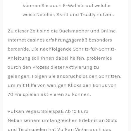
können Sie auch E-Wallets auf welche
weise Neteller, Skrill und Trustly nutzen.
Zu dieser Zeit sind die Buchmacher und Online
Internet casinos erfahrungsgemäß besonders
beroende. Die nachfolgende Schritt-für-Schritt-
Anleitung soll Ihnen dabei helfen, problemlos
durch den Prozess dieser Aktivierung zu
gelangen. Folgen Sie anspruchslos den Schritten,
um mit Hilfe von wenigen Klicks den Bonus von
70 Freispielen aktivieren zu können.
Vulkan Vegas: Spielspaß Ab 10 Euro
Neben seinem umfangreichen Erlebnis an Slots
und Tischspielen hat Vulkan Vegas auch das