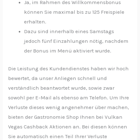
Ja, im Rahmen des Willkommensbonus
können Sie maximal bis zu 125 Freispiele
erhalten.
Dazu sind innerhalb eines Samstags
jedoch fünf Einzahlungen nötig, nachdem
der Bonus im Menü aktiviert wurde.
Die Leistung des Kundendienstes haben wir hoch
bewertet, da unser Anliegen schnell und
verständlich beantwortet wurde, sowie zwar
sowohl per E-Mail als ebenso am Telefon. Um Ihre
Verluste dieses wenig angenehmer über machen,
bieten der Gastronomie Shop Ihnen bei Vulkan
Vegas Cashback Aktionen an. Bei diesen können
Sie automatisch einen Teil Ihrer Verluste