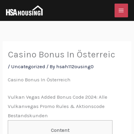
Skip
to
content
Casino Bonus In Österreic
/
Uncategorized
/ By
hsah112ousing0
Casino Bonus In Österreich
Vulkan Vegas Added Bonus Code 2024: Alle
Vulkanvegas Promo Rules & Aktionscode
Bestandskunden
Content