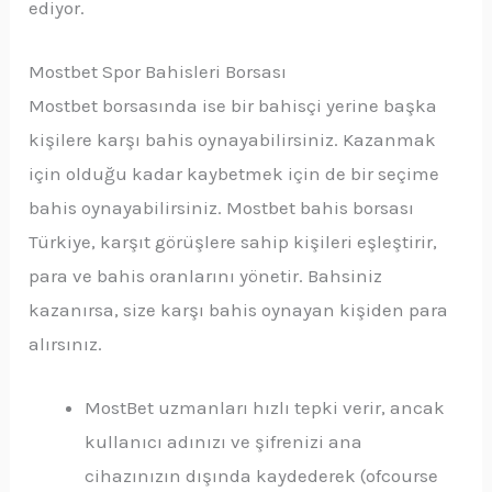
ediyor.
Mostbet Spor Bahisleri Borsası
Mostbet borsasında ise bir bahisçi yerine başka
kişilere karşı bahis oynayabilirsiniz. Kazanmak
için olduğu kadar kaybetmek için de bir seçime
bahis oynayabilirsiniz. Mostbet bahis borsası
Türkiye, karşıt görüşlere sahip kişileri eşleştirir,
para ve bahis oranlarını yönetir. Bahsiniz
kazanırsa, size karşı bahis oynayan kişiden para
alırsınız.
MostBet uzmanları hızlı tepki verir, ancak
kullanıcı adınızı ve şifrenizi ana
cihazınızın dışında kaydederek (ofcourse