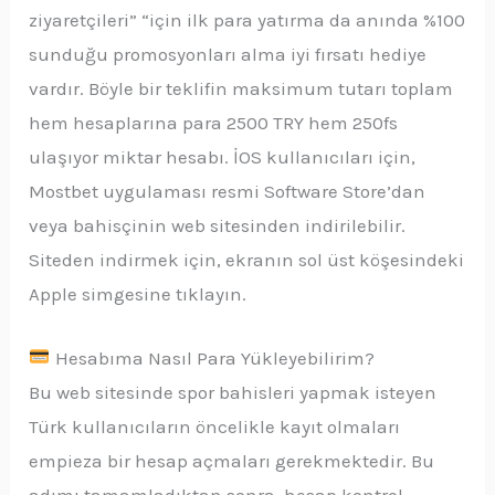
ziyaretçileri” “için ilk para yatırma da anında %100
sunduğu promosyonları alma iyi fırsatı hediye
vardır. Böyle bir teklifin maksimum tutarı toplam
hem hesaplarına para 2500 TRY hem 250fs
ulaşıyor miktar hesabı. İOS kullanıcıları için,
Mostbet uygulaması resmi Software Store’dan
veya bahisçinin web sitesinden indirilebilir.
Siteden indirmek için, ekranın sol üst köşesindeki
Apple simgesine tıklayın.
Hesabıma Nasıl Para Yükleyebilirim?
Bu web sitesinde spor bahisleri yapmak isteyen
Türk kullanıcıların öncelikle kayıt olmaları
empieza bir hesap açmaları gerekmektedir. Bu
adımı tamamladıktan sonra, hesap kontrol