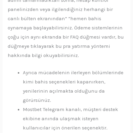
panelinizden veya ilgilendiğiniz herhangi bir
canlı bülten ekranından” “hemen bahis
oynamaya başlayabilirsiniz. Ödeme sistemlerinin
çoğu için aynı ekranda bir FAQ düğmesi vardır, bu
düğmeye tıklayarak bu pra yatırma yöntemi
hakkında bilgi okuyabilirsiniz.
Ayrıca mücadelenin ilerleyen bölümlerinde
kimi bahis seçenekleri kapanırken,
yenilerinin açılmakta olduğunu da
görürsünüz.
Mostbet Telegram kanalı, müşteri destek
ekibine anında ulaşmak isteyen
kullanıcılar için önerilen seçenektir.