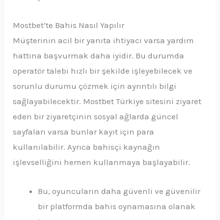
Mostbet’te Bahis Nasıl Yapılır
Müşterinin acil bir yanıta ihtiyacı varsa yardım
hattına başvurmak daha iyidir. Bu durumda
operatör talebi hızlı bir şekilde işleyebilecek ve
sorunlu durumu çözmek için ayrıntılı bilgi
sağlayabilecektir. Mostbet Türkiye sitesini ziyaret
eden bir ziyaretçinin sosyal ağlarda güncel
sayfaları varsa bunlar kayıt için para
kullanılabilir. Ayrıca bahisçi kaynağın
işlevselliğini hemen kullanmaya başlayabilir.
Bu, oyuncuların daha güvenli ve güvenilir
bir platformda bahis oynamasına olanak