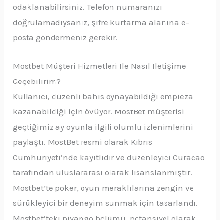
odaklanabilirsiniz. Telefon numaranızı
doğrulamadıysanız, şifre kurtarma alanına e-
posta göndermeniz gerekir.
Mostbet Müşteri Hizmetleri Ile Nasıl Iletişime
Geçebilirim?
Kullanıcı, düzenli bahis oynayabildiği empieza
kazanabildiği için övüyor. MostBet müşterisi
geçtiğimiz ay oyunla ilgili olumlu izlenimlerini
paylaştı. MostBet resmi olarak Kıbrıs
Cumhuriyeti’nde kayıtlıdır ve düzenleyici Curacao
tarafından uluslararası olarak lisanslanmıştır.
Mostbet’te poker, oyun meraklılarına zengin ve
sürükleyici bir deneyim sunmak için tasarlandı.
Mostbet’teki piyango bölümü, potansiyel olarak