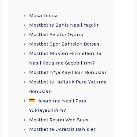
Masa Tenisi
Mostbet’te Bahis Nasıl Yapılır
Mostbet Aviator Oyunu
Mostbet Spor Bahisleri Borsası
Mostbet Müşteri Hizmetleri Ile
Nasıl Iletişime Geçebilirim?
Mostbet Tr’ye Kayıt Için Bonuslar
Mostbet’te Haftalık Para Yatırma
Bonusları
Hesabıma Nasıl Para
Yükleyebilirim?
Mostbet Resmi Web Sitesi
Mostbet’te Ücretsiz Bahisler