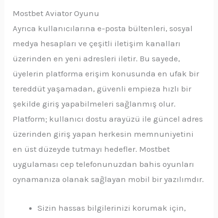
Mostbet Aviator Oyunu
Ayrıca kullanıcılarına e-posta bültenleri, sosyal
medya hesapları ve çeşitli iletişim kanalları
üzerinden en yeni adresleri iletir. Bu sayede,
üyelerin platforma erişim konusunda en ufak bir
tereddüt yaşamadan, güvenli empieza hızlı bir
şekilde giriş yapabilmeleri sağlanmış olur.
Platform; kullanıcı dostu arayüzü ile güncel adres
üzerinden giriş yapan herkesin memnuniyetini
en üst düzeyde tutmayı hedefler. Mostbet
uygulaması cep telefonunuzdan bahis oyunları
oynamanıza olanak sağlayan mobil bir yazılımdır.
Sizin hassas bilgilerinizi korumak için,