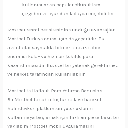
kullanıcılar en popüler etkinliklere
çizgiden ve oyundan kolayca erişebilirler.
Mostbet resmi net sitesinin sunduğu avantajlar,
Mostbet Türkiye adresi için de geçerlidir. Bu
avantajlar saymakla bitmez, ancak sobre
önemlisi kolay ve hızlı bir şekilde para
kazandırmasıdır. Bu, özel bir yetenek gerektirmez
ve herkes tarafından kullanılabilir.
Mostbet’te Haftalık Para Yatırma Bonusları
Bir Mostbet hesabı oluşturmak ve hareket
halindeyken platformun yeteneklerini
kullanmaya başlamak için hızlı empieza basit bir
yaklaşım Mostbet mobil uygulamasını