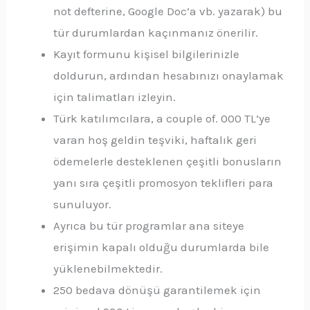
not defterine, Google Doc’a vb. yazarak) bu
tür durumlardan kaçınmanız önerilir.
Kayıt formunu kişisel bilgilerinizle
doldurun, ardından hesabınızı onaylamak
için talimatları izleyin.
Türk katılımcılara, a couple of. 000 TL’ye
varan hoş geldin teşviki, haftalık geri
ödemelerle desteklenen çeşitli bonusların
yanı sıra çeşitli promosyon teklifleri para
sunuluyor.
Ayrıca bu tür programlar ana siteye
erişimin kapalı olduğu durumlarda bile
yüklenebilmektedir.
250 bedava dönüşü garantilemek için