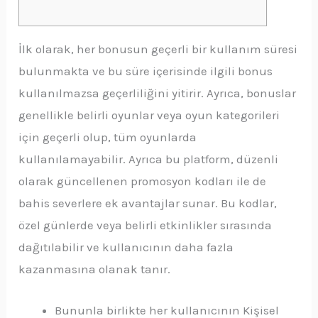
İlk olarak, her bonusun geçerli bir kullanım süresi
bulunmakta ve bu süre içerisinde ilgili bonus
kullanılmazsa geçerliliğini yitirir. Ayrıca, bonuslar
genellikle belirli oyunlar veya oyun kategorileri
için geçerli olup, tüm oyunlarda
kullanılamayabilir. Ayrıca bu platform, düzenli
olarak güncellenen promosyon kodları ile de
bahis severlere ek avantajlar sunar. Bu kodlar,
özel günlerde veya belirli etkinlikler sırasında
dağıtılabilir ve kullanıcının daha fazla
kazanmasına olanak tanır.
Bununla birlikte her kullanıcının Kişisel