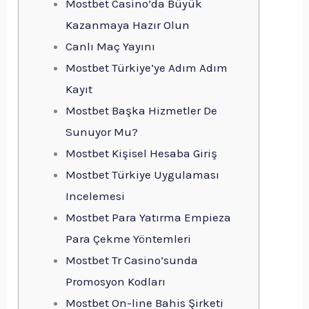
Mostbet Casino’da Büyük
Kazanmaya Hazır Olun
Canlı Maç Yayını
Mostbet Türkiye’ye Adım Adım
Kayıt
Mostbet Başka Hizmetler De
Sunuyor Mu?
Mostbet Kişisel Hesaba Giriş
Mostbet Türkiye Uygulaması
Incelemesi
Mostbet Para Yatırma Empieza
Para Çekme Yöntemleri
Mostbet Tr Casino’sunda
Promosyon Kodları
Mostbet On-line Bahis Şirketi