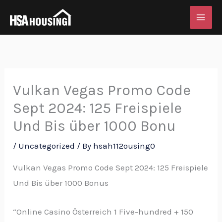
Skip
to
content
Vulkan Vegas Promo Code
Sept 2024: 125 Freispiele
Und Bis über 1000 Bonu
/
Uncategorized
/ By
hsah112ousing0
Vulkan Vegas Promo Code Sept 2024: 125 Freispiele
Und Bis über 1000 Bonus
“Online Casino Österreich 1 Five-hundred + 150