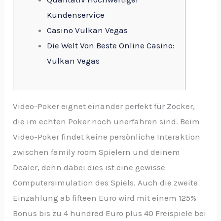
Kundenservice
Casino Vulkan Vegas
Die Welt Von Beste Online Casino:
Vulkan Vegas
Video-Poker eignet einander perfekt für Zocker,
die im echten Poker noch unerfahren sind. Beim
Video-Poker findet keine persönliche Interaktion
zwischen family room Spielern und deinem
Dealer, denn dabei dies ist eine gewisse
Computersimulation des Spiels. Auch die zweite
Einzahlung ab fifteen Euro wird mit einem 125%
Bonus bis zu 4 hundred Euro plus 40 Freispiele bei