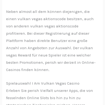
Neben almost all dem können diejenigen, die
einen vulkan vegas aktionscode besitzen, auch
von anderen vulkan vegas aktionscode
profitieren. Bei dieser Registrierung auf dieser
Plattform haben direkte Benutzer eine große
Anzahl von Angeboten zur Auswahl. Der vulkan
vegas Reward für neue Spieler ist eine welcher
besten Promotionen, perish wir derzeit in Online-
Casinos finden können.
Spielauswahl I Am Vulkan Vegas Casino
Erleben Sie perish Vielfalt unserer Apps, die von
fesselnden Online Slots bis hin zu hin zu
strategischen Tischspielen reichen. Unsere