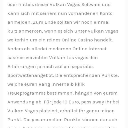
oder mittels dieser Vulkan Vegas Software und
kann sich mit seinem nun vorhandenen Konto
anmelden. Zum Ende sollten wir noch einmal
kurz anmerken, wenn es sich unter Vulkan Vegas
weiterhin um ein reines Online Casino handelt.
Anders als allerlei modernen Online Internet
casinos verzichtet Vulkan Las vegas den
Erfahrungen je nach auf ein separates
Sportwettenangebot. Die entsprechenden Punkte,
welche euren Rang innerhalb kklk
Treueprogramms bestimmen, hängen von eurem
Anwendung ab. Für jede 10 Euro, pass away Ihr bei
Vulkan Vegas platziert, erhaltet Ihr genau einen
Punkt. Die gesammelten Punkte können danach