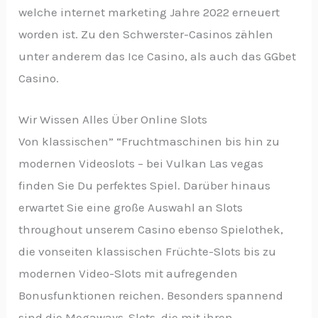
welche internet marketing Jahre 2022 erneuert
worden ist. Zu den Schwerster-Casinos zählen
unter anderem das Ice Casino, als auch das GGbet
Casino.
Wir Wissen Alles Über Online Slots
Von klassischen” “Fruchtmaschinen bis hin zu
modernen Videoslots – bei Vulkan Las vegas
finden Sie Du perfektes Spiel. Darüber hinaus
erwartet Sie eine große Auswahl an Slots
throughout unserem Casino ebenso Spielothek,
die vonseiten klassischen Früchte-Slots bis zu
modernen Video-Slots mit aufregenden
Bonusfunktionen reichen. Besonders spannend
sind die Megaways-Slots, die mit ihren