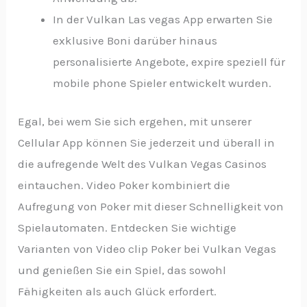
In der Vulkan Las vegas App erwarten Sie
exklusive Boni darüber hinaus
personalisierte Angebote, expire speziell für
mobile phone Spieler entwickelt wurden.
Egal, bei wem Sie sich ergehen, mit unserer
Cellular App können Sie jederzeit und überall in
die aufregende Welt des Vulkan Vegas Casinos
eintauchen. Video Poker kombiniert die
Aufregung von Poker mit dieser Schnelligkeit von
Spielautomaten. Entdecken Sie wichtige
Varianten von Video clip Poker bei Vulkan Vegas
und genießen Sie ein Spiel, das sowohl
Fähigkeiten als auch Glück erfordert.