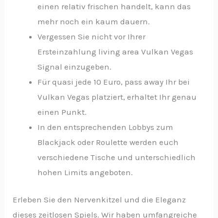
einen relativ frischen handelt, kann das
mehr noch ein kaum dauern.
Vergessen Sie nicht vor Ihrer
Ersteinzahlung living area Vulkan Vegas
Signal einzugeben.
Für quasi jede 10 Euro, pass away Ihr bei
Vulkan Vegas platziert, erhaltet Ihr genau
einen Punkt.
In den entsprechenden Lobbys zum
Blackjack oder Roulette werden euch
verschiedene Tische und unterschiedlich
hohen Limits angeboten.
Erleben Sie den Nervenkitzel und die Eleganz
dieses zeitlosen Spiels. Wir haben umfangreiche