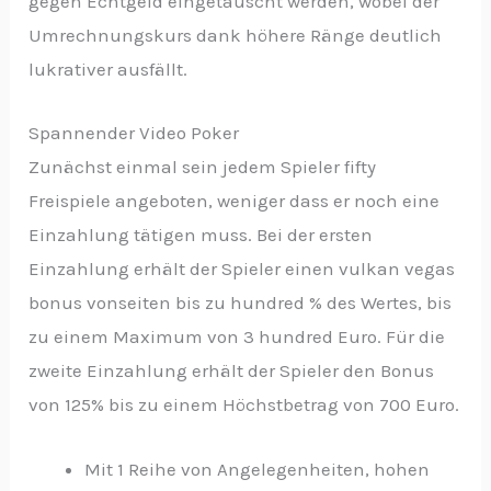
gegen Echtgeld eingetauscht werden, wobei der
Umrechnungskurs dank höhere Ränge deutlich
lukrativer ausfällt.
Spannender Video Poker
Zunächst einmal sein jedem Spieler fifty
Freispiele angeboten, weniger dass er noch eine
Einzahlung tätigen muss. Bei der ersten
Einzahlung erhält der Spieler einen vulkan vegas
bonus vonseiten bis zu hundred % des Wertes, bis
zu einem Maximum von 3 hundred Euro. Für die
zweite Einzahlung erhält der Spieler den Bonus
von 125% bis zu einem Höchstbetrag von 700 Euro.
Mit 1 Reihe von Angelegenheiten, hohen