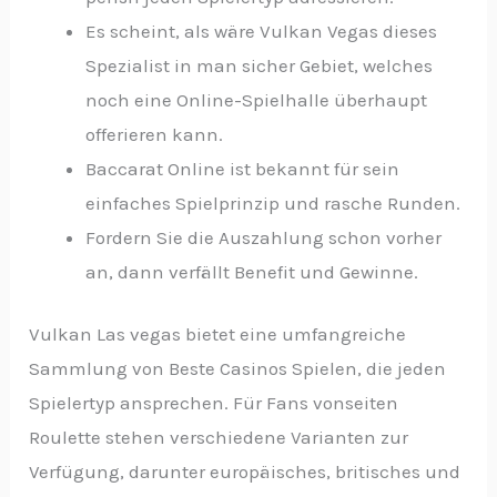
Es scheint, als wäre Vulkan Vegas dieses
Spezialist in man sicher Gebiet, welches
noch eine Online-Spielhalle überhaupt
offerieren kann.
Baccarat Online ist bekannt für sein
einfaches Spielprinzip und rasche Runden.
Fordern Sie die Auszahlung schon vorher
an, dann verfällt Benefit und Gewinne.
Vulkan Las vegas bietet eine umfangreiche
Sammlung von Beste Casinos Spielen, die jeden
Spielertyp ansprechen. Für Fans vonseiten
Roulette stehen verschiedene Varianten zur
Verfügung, darunter europäisches, britisches und