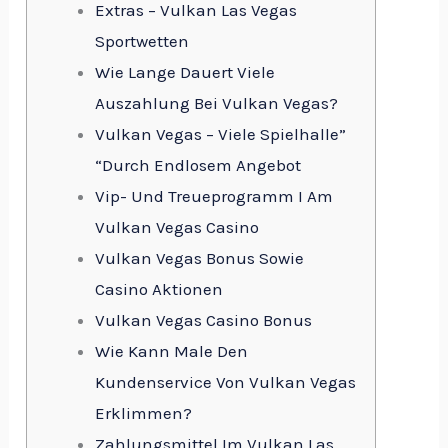
Extras – Vulkan Las Vegas
Sportwetten
Wie Lange Dauert Viele
Auszahlung Bei Vulkan Vegas?
Vulkan Vegas – Viele Spielhalle”
“Durch Endlosem Angebot
Vip- Und Treueprogramm I Am
Vulkan Vegas Casino
Vulkan Vegas Bonus Sowie
Casino Aktionen
Vulkan Vegas Casino Bonus
Wie Kann Male Den
Kundenservice Von Vulkan Vegas
Erklimmen?
Zahlungsmittel Im Vulkan Las