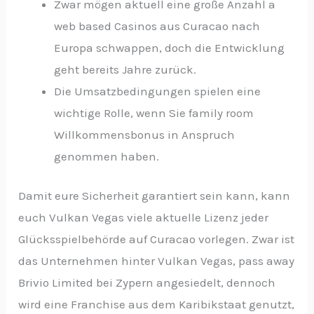
Zwar mögen aktuell eine große Anzahl a
web based Casinos aus Curacao nach
Europa schwappen, doch die Entwicklung
geht bereits Jahre zurück.
Die Umsatzbedingungen spielen eine
wichtige Rolle, wenn Sie family room
Willkommensbonus in Anspruch
genommen haben.
Damit eure Sicherheit garantiert sein kann, kann
euch Vulkan Vegas viele aktuelle Lizenz jeder
Glücksspielbehörde auf Curacao vorlegen. Zwar ist
das Unternehmen hinter Vulkan Vegas, pass away
Brivio Limited bei Zypern angesiedelt, dennoch
wird eine Franchise aus dem Karibikstaat genutzt,