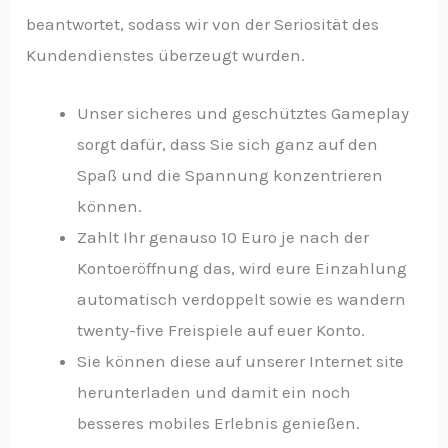
beantwortet, sodass wir von der Seriosität des
Kundendienstes überzeugt wurden.
Unser sicheres und geschütztes Gameplay
sorgt dafür, dass Sie sich ganz auf den
Spaß und die Spannung konzentrieren
können.
Zahlt Ihr genauso 10 Euro je nach der
Kontoeröffnung das, wird eure Einzahlung
automatisch verdoppelt sowie es wandern
twenty-five Freispiele auf euer Konto.
Sie können diese auf unserer Internet site
herunterladen und damit ein noch
besseres mobiles Erlebnis genießen.