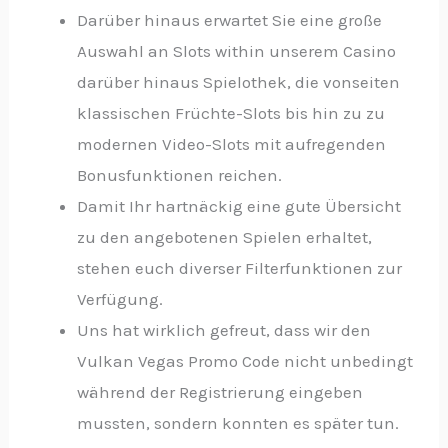
Darüber hinaus erwartet Sie eine große
Auswahl an Slots within unserem Casino
darüber hinaus Spielothek, die vonseiten
klassischen Früchte-Slots bis hin zu zu
modernen Video-Slots mit aufregenden
Bonusfunktionen reichen.
Damit Ihr hartnäckig eine gute Übersicht
zu den angebotenen Spielen erhaltet,
stehen euch diverser Filterfunktionen zur
Verfügung.
Uns hat wirklich gefreut, dass wir den
Vulkan Vegas Promo Code nicht unbedingt
während der Registrierung eingeben
mussten, sondern konnten es später tun.