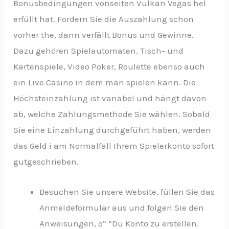
Bonusbedingungen vonseiten Vulkan Vegas hel
erfüllt hat. Fordern Sie die Auszahlung schon
vorher the, dann verfällt Bonus und Gewinne.
Dazu gehören Spielautomaten, Tisch- und
Kartenspiele, Video Poker, Roulette ebenso auch
ein Live Casino in dem man spielen kann. Die
Höchsteinzahlung ist variabel und hängt davon
ab, welche Zahlungsmethode Sie wählen. Sobald
Sie eine Einzahlung durchgeführt haben, werden
das Geld i am Normalfall Ihrem Spielerkonto sofort
gutgeschrieben.
Besuchen Sie unsere Website, füllen Sie das
Anmeldeformular aus und folgen Sie den
Anweisungen, o” “Du Konto zu erstellen.