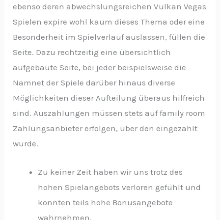
ebenso deren abwechslungsreichen Vulkan Vegas
Spielen expire wohl kaum dieses Thema oder eine
Besonderheit im Spielverlauf auslassen, füllen die
Seite. Dazu rechtzeitig eine übersichtlich
aufgebaute Seite, bei jeder beispielsweise die
Namnet der Spiele darüber hinaus diverse
Möglichkeiten dieser Aufteilung überaus hilfreich
sind. Auszahlungen müssen stets auf family room
Zahlungsanbieter erfolgen, über den eingezahlt
wurde.
Zu keiner Zeit haben wir uns trotz des
hohen Spielangebots verloren gefühlt und
konnten teils hohe Bonusangebote
wahrnehmen.