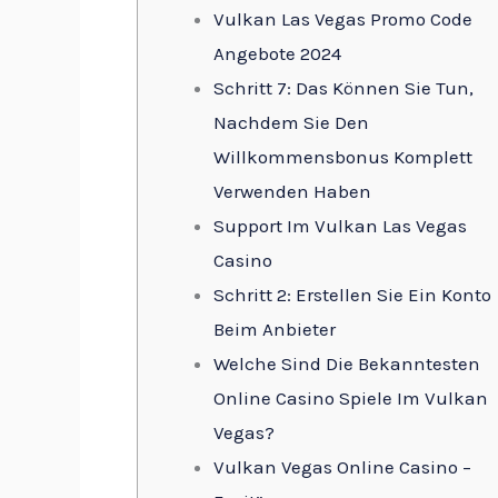
Vulkan Las Vegas Promo Code
Angebote 2024
Schritt 7: Das Können Sie Tun,
Nachdem Sie Den
Willkommensbonus Komplett
Verwenden Haben
Support Im Vulkan Las Vegas
Casino
Schritt 2: Erstellen Sie Ein Konto
Beim Anbieter
Welche Sind Die Bekanntesten
Online Casino Spiele Im Vulkan
Vegas?
Vulkan Vegas Online Casino –