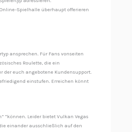
pielertyp adressieren.
 Online-Spielhalle überhaupt offerieren
rtyp ansprechen. Für Fans vonseiten
ösisches Roulette, die ein
mer der euch angebotene Kundensupport.
friedigend einstufen. Erreichen könnt
” “können. Leider bietet Vulkan Vegas
 die einander ausschließlich auf den