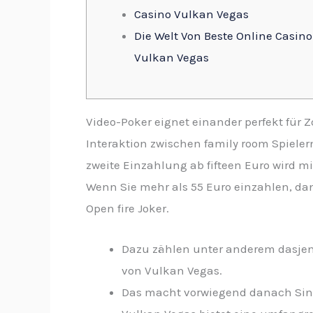
Casino Vulkan Vegas
Die Welt Von Beste Online Casino
Vulkan Vegas
Video-Poker eignet einander perfekt für 
Interaktion zwischen family room Spieler
zweite Einzahlung ab fifteen Euro wird m
Wenn Sie mehr als 55 Euro einzahlen, dan
Open fire Joker.
Dazu zählen unter anderem dasje
von Vulkan Vegas.
Das macht vorwiegend danach Sinn,