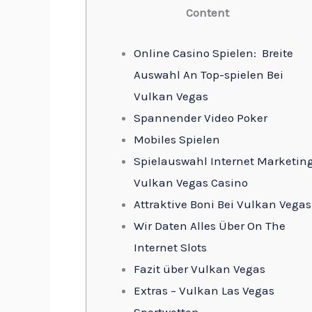
Content
Online Casino Spielen: Breite
Auswahl An Top-spielen Bei
Vulkan Vegas
Spannender Video Poker
Mobiles Spielen
Spielauswahl Internet Marketin
Vulkan Vegas Casino
Attraktive Boni Bei Vulkan Vegas
Wir Daten Alles Über On The
Internet Slots
Fazit über Vulkan Vegas
Extras – Vulkan Las Vegas