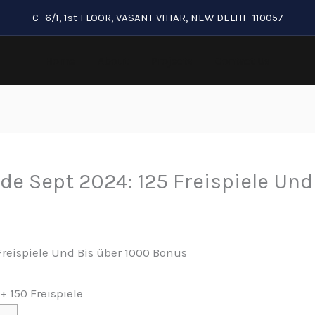
C -6/1, 1st FLOOR, VASANT VIHAR, NEW DELHI -110057
Home
About
Projects
Contact Us
e Sept 2024: 125 Freispiele Und
reispiele Und Bis über 1000 Bonus
+ 150 Freispiele