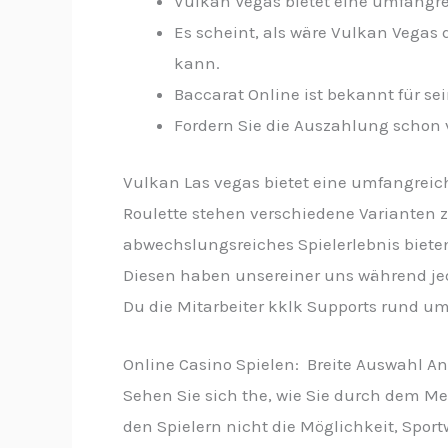
Vulkan Vegas bietet eine umfangre
Es scheint, als wäre Vulkan Vegas 
kann.
Baccarat Online ist bekannt für se
Fordern Sie die Auszahlung schon v
Vulkan Las vegas bietet eine umfangreic
Roulette stehen verschiedene Varianten z
abwechslungsreiches Spielerlebnis biete
Diesen haben unsereiner uns während jed
Du die Mitarbeiter kklk Supports rund um 
Online Casino Spielen: Breite Auswahl An
Sehen Sie sich the, wie Sie durch dem M
den Spielern nicht die Möglichkeit, Sport