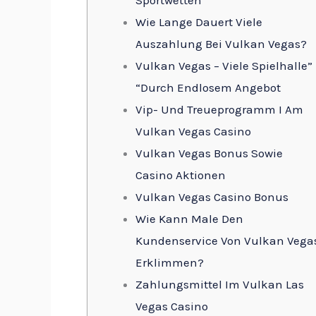
Sportwetten
Wie Lange Dauert Viele
Auszahlung Bei Vulkan Vegas?
Vulkan Vegas – Viele Spielhalle”
“Durch Endlosem Angebot
Vip- Und Treueprogramm I Am
Vulkan Vegas Casino
Vulkan Vegas Bonus Sowie
Casino Aktionen
Vulkan Vegas Casino Bonus
Wie Kann Male Den
Kundenservice Von Vulkan Vega
Erklimmen?
Zahlungsmittel Im Vulkan Las
Vegas Casino