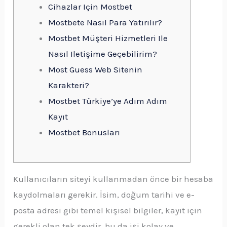
Cihazlar Için Mostbet
Mostbete Nasıl Para Yatırılır?
Mostbet Müşteri Hizmetleri Ile
Nasıl Iletişime Geçebilirim?
Most Guess Web Sitenin
Karakteri?
Mostbet Türkiye’ye Adım Adım
Kayıt
Mostbet Bonusları
Kullanıcıların siteyi kullanmadan önce bir hesaba
kaydolmaları gerekir. İsim, doğum tarihi ve e-
posta adresi gibi temel kişisel bilgiler, kayıt için
gerekli olan tek şeydir, bu da işi kolay ve