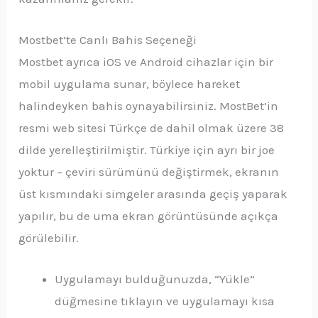
Mostbet’te Canlı Bahis Seçeneği
Mostbet ayrıca iOS ve Android cihazlar için bir
mobil uygulama sunar, böylece hareket
halindeyken bahis oynayabilirsiniz. MostBet’in
resmi web sitesi Türkçe de dahil olmak üzere 38
dilde yerelleştirilmiştir. Türkiye için ayrı bir joe
yoktur – çeviri sürümünü değiştirmek, ekranın
üst kısmındaki simgeler arasında geçiş yaparak
yapılır, bu de uma ekran görüntüsünde açıkça
görülebilir.
Uygulamayı bulduğunuzda, “Yükle”
düğmesine tıklayın ve uygulamayı kısa