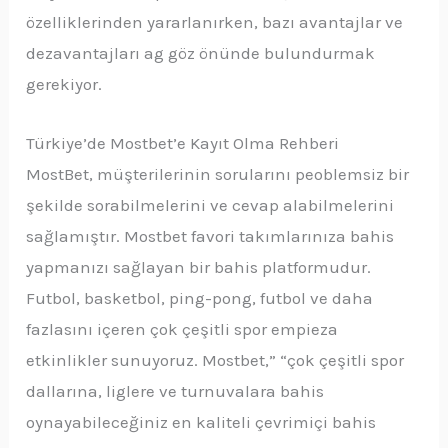
özelliklerinden yararlanırken, bazı avantajlar ve
dezavantajları ag göz önünde bulundurmak
gerekiyor.
Türkiye’de Mostbet’e Kayıt Olma Rehberi
MostBet, müşterilerinin sorularını peoblemsiz bir
şekilde sorabilmelerini ve cevap alabilmelerini
sağlamıştır. Mostbet favori takımlarınıza bahis
yapmanızı sağlayan bir bahis platformudur.
Futbol, basketbol, ping-pong, futbol ve daha
fazlasını içeren çok çeşitli spor empieza
etkinlikler sunuyoruz. Mostbet,” “çok çeşitli spor
dallarına, liglere ve turnuvalara bahis
oynayabileceğiniz en kaliteli çevrimiçi bahis