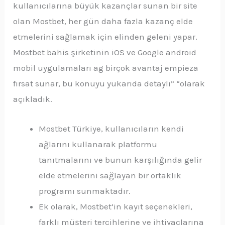
kullanıcılarına büyük kazançlar sunan bir site
olan Mostbet, her gün daha fazla kazanç elde
etmelerini sağlamak için elinden geleni yapar.
Mostbet bahis şirketinin iOS ve Google android
mobil uygulamaları ag birçok avantaj empieza
fırsat sunar, bu konuyu yukarıda detaylı” “olarak
açıkladık.
Mostbet Türkiye, kullanıcıların kendi
ağlarını kullanarak platformu
tanıtmalarını ve bunun karşılığında gelir
elde etmelerini sağlayan bir ortaklık
programı sunmaktadır.
Ek olarak, Mostbet’in kayıt seçenekleri,
farklı müşteri tercihlerine ve ihtiyaçlarına