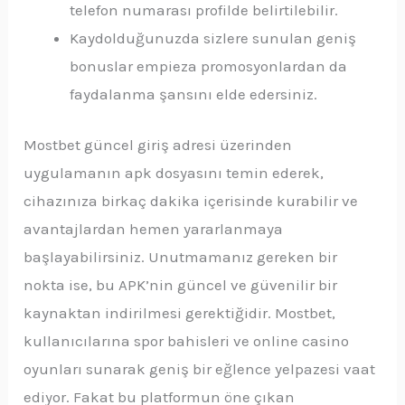
telefon numarası profilde belirtilebilir.
Kaydolduğunuzda sizlere sunulan geniş
bonuslar empieza promosyonlardan da
faydalanma şansını elde edersiniz.
Mostbet güncel giriş adresi üzerinden
uygulamanın apk dosyasını temin ederek,
cihazınıza birkaç dakika içerisinde kurabilir ve
avantajlardan hemen yararlanmaya
başlayabilirsiniz. Unutmamanız gereken bir
nokta ise, bu APK’nin güncel ve güvenilir bir
kaynaktan indirilmesi gerektiğidir. Mostbet,
kullanıcılarına spor bahisleri ve online casino
oyunları sunarak geniş bir eğlence yelpazesi vaat
ediyor. Fakat bu platformun öne çıkan