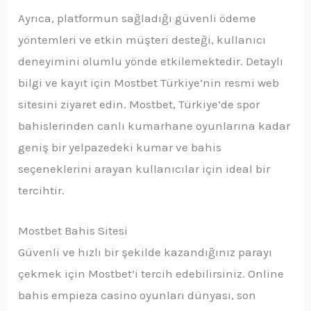
Ayrıca, platformun sağladığı güvenli ödeme
yöntemleri ve etkin müşteri desteği, kullanıcı
deneyimini olumlu yönde etkilemektedir. Detaylı
bilgi ve kayıt için Mostbet Türkiye’nin resmi web
sitesini ziyaret edin. Mostbet, Türkiye’de spor
bahislerinden canlı kumarhane oyunlarına kadar
geniş bir yelpazedeki kumar ve bahis
seçeneklerini arayan kullanıcılar için ideal bir
tercihtir.
Mostbet Bahis Sitesi
Güvenli ve hızlı bir şekilde kazandığınız parayı
çekmek için Mostbet’i tercih edebilirsiniz. Online
bahis empieza casino oyunları dünyası, son