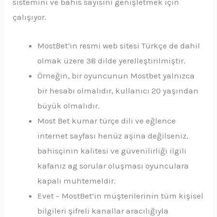
sistemini ve bahis sayısını genişletmek için
çalışıyor.
MostBet’in resmi web sitesi Türkçe de dahil
olmak üzere 38 dilde yerelleştirilmiştir.
Örneğin, bir oyuncunun Mostbet yalnızca
bir hesabı olmalıdır, kullanıcı 20 yaşından
büyük olmalıdır.
Most Bet kumar türçe dili ve eğlence
internet sayfası henüz aşina değilseniz,
bahisçinin kalitesi ve güvenilirliği ilgili
kafanız ag sorular oluşması oyunculara
kapalı muhtemeldir.
Evet – MostBet’in müşterilerinin tüm kişisel
bilgileri şifreli kanallar aracılığıyla