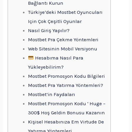
Bağlantı Kurun
Türkiye’deki Mostbet Oyuncuları
Için Çok Çeşitli Oyunlar
Nasıl Giriş Yapılır?
Mostbet Pra Çekme Yöntemleri
Web Sitesinin Mobil Versiyonu
Hesabıma Nasıl Para
Yükleyebilirim?
Mostbet Promosyon Kodu Bilgileri
Mostbet Pra Yatırma Yöntemleri?
Mostbet’in Faydaları
Mostbet Promosyon Kodu ‘ Huge –
300$ Hoş Geldin Bonusu Kazanın
Kişisel Hesabınıza Em Virtude De
Yatırma Yöntemleri