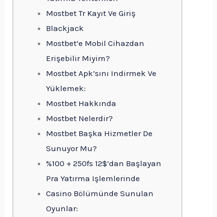
Mostbet Tr Kayıt Ve Giriş
Blackjack
Mostbet’e Mobil Cihazdan
Erişebilir Miyim?
Mostbet Apk’sını Indirmek Ve
Yüklemek:
Mostbet Hakkında
Mostbet Nelerdir?
Mostbet Başka Hizmetler De
Sunuyor Mu?
%100 + 250fs 12$’dan Başlayan
Pra Yatırma Işlemlerinde
Casino Bölümünde Sunulan
Oyunlar: