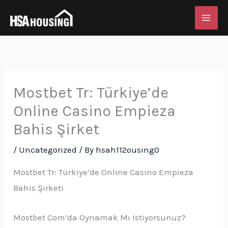
Skip
to
content
Mostbet Tr: Türkiye’de
Online Casino Empieza
Bahis Şirket
/
Uncategorized
/ By
hsah112ousing0
Mostbet Tr: Türkiye’de Online Casino Empieza
Bahis Şirketi
Mostbet Com’da Oynamak Mı Istiyorsunuz?