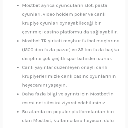
Mostbet ayrıca oyuncuların slot, pasta
oyunları, video holdem poker ve canlı
krupiye oyunları oynayabileceği bir
çevrimiçi casino platformu da sağlayabilir.
Mostbet TR şirketi meşhur futbol maçlarına
(1500’den fazla pazar) ve 35’ten fazla başka
disipline çok çeşitli spor bahisleri sunar.
Canlı yayınlar düzenleyen onaylı canlı
krupiyerlerimizle canlı casino oyunlarının
heyecanını yaşayın.
Daha fazla bilgi ve ayrıntı için Mostbet’in
resmi net sitesini ziyaret edebilirsiniz.
Bu alanda en popüler platformlardan biri
olan Mostbet, kullanıcılara heyecan dolu