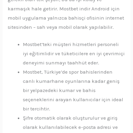
karmaşık hale getirir. Mostbet indir Android için
mobil uygulama yalnızca bahisçi ofisinin internet
sitesinden – sah veya mobil olarak yapılabilir.
Mostbet’teki müşteri hizmetleri personeli
iyi eğitimlidir ve tüketicilere en iyi çevrimiçi
deneyimi sunmayı taahhüt eder.
Mostbet, Türkiye’de spor bahislerinden
canlı kumarhane oyunlarına kadar geniş
bir yelpazedeki kumar ve bahis
seçeneklerini arayan kullanıcılar için ideal
bir tercihtir.
Şifre otomatik olarak oluşturulur ve giriş
olarak kullanılabilecek e-posta adresi ve