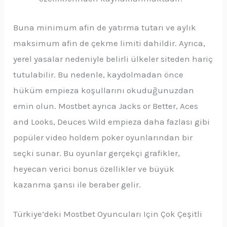
Buna minimum afin de yatırma tutarı ve aylık
maksimum afin de çekme limiti dahildir. Ayrıca,
yerel yasalar nedeniyle belirli ülkeler siteden hariç
tutulabilir. Bu nedenle, kaydolmadan önce
hüküm empieza koşullarını okuduğunuzdan
emin olun. Mostbet ayrıca Jacks or Better, Aces
and Looks, Deuces Wild empieza daha fazlası gibi
popüler video holdem poker oyunlarından bir
seçki sunar. Bu oyunlar gerçekçi grafikler,
heyecan verici bonus özellikler ve büyük
kazanma şansı ile beraber gelir.
Türkiye’deki Mostbet Oyuncuları Için Çok Çeşitli