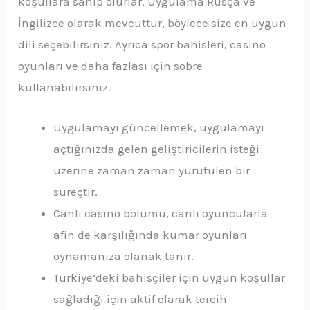
koşullara sahip olurlar. Uygulama Rusça ve
İngilizce olarak mevcuttur, böylece size en uygun
dili seçebilirsiniz. Ayrıca spor bahisleri, casino
oyunları ve daha fazlası için sobre
kullanabilirsiniz.
Uygulamayı güncellemek, uygulamayı
açtığınızda gelen geliştiricilerin isteği
üzerine zaman zaman yürütülen bir
süreçtir.
Canlı casino bölümü, canlı oyuncularla
afin de karşılığında kumar oyunları
oynamanıza olanak tanır.
Türkiye’deki bahisçiler için uygun koşullar
sağladığı için aktif olarak tercih