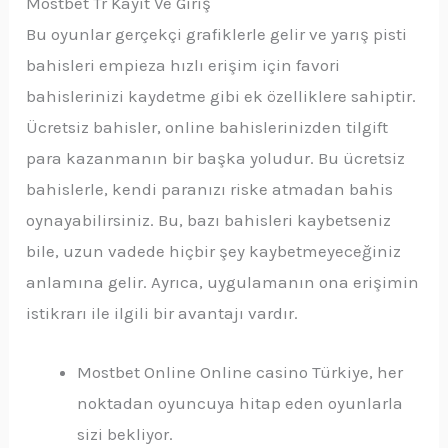
Mostbet Tr Kayıt Ve Giriş
Bu oyunlar gerçekçi grafiklerle gelir ve yarış pisti
bahisleri empieza hızlı erişim için favori
bahislerinizi kaydetme gibi ek özelliklere sahiptir.
Ücretsiz bahisler, online bahislerinizden tilgift
para kazanmanın bir başka yoludur. Bu ücretsiz
bahislerle, kendi paranızı riske atmadan bahis
oynayabilirsiniz. Bu, bazı bahisleri kaybetseniz
bile, uzun vadede hiçbir şey kaybetmeyeceğiniz
anlamına gelir. Ayrıca, uygulamanın ona erişimin
istikrarı ile ilgili bir avantajı vardır.
Mostbet Online Online casino Türkiye, her
noktadan oyuncuya hitap eden oyunlarla
sizi bekliyor.