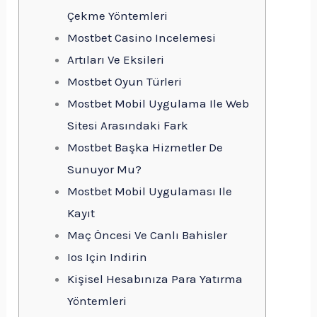
Çekme Yöntemleri
Mostbet Casino Incelemesi
Artıları Ve Eksileri
Mostbet Oyun Türleri
Mostbet Mobil Uygulama Ile Web
Sitesi Arasındaki Fark
Mostbet Başka Hizmetler De
Sunuyor Mu?
Mostbet Mobil Uygulaması Ile
Kayıt
Maç Öncesi Ve Canlı Bahisler
Ios Için Indirin
Kişisel Hesabınıza Para Yatırma
Yöntemleri