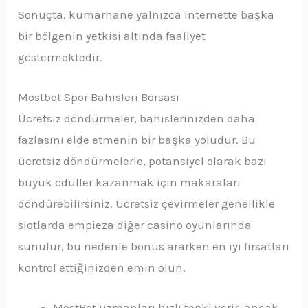
Sonuçta, kumarhane yalnızca internette başka
bir bölgenin yetkisi altında faaliyet
göstermektedir.
Mostbet Spor Bahisleri Borsası
Ücretsiz döndürmeler, bahislerinizden daha
fazlasını elde etmenin bir başka yoludur. Bu
ücretsiz döndürmelerle, potansiyel olarak bazı
büyük ödüller kazanmak için makaraları
döndürebilirsiniz. Ücretsiz çevirmeler genellikle
slotlarda empieza diğer casino oyunlarında
sunulur, bu nedenle bonus ararken en iyi fırsatları
kontrol ettiğinizden emin olun.
MostBet uzmanları hızlı tepki verir, ancak