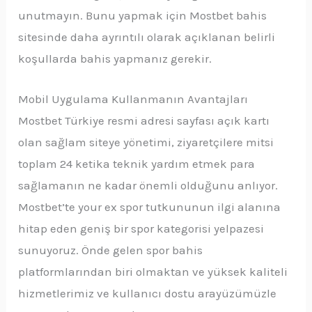
unutmayın. Bunu yapmak için Mostbet bahis
sitesinde daha ayrıntılı olarak açıklanan belirli
koşullarda bahis yapmanız gerekir.
Mobil Uygulama Kullanmanın Avantajları
Mostbet Türkiye resmi adresi sayfası açık kartı
olan sağlam siteye yönetimi, ziyaretçilere mitsi
toplam 24 ketika teknik yardım etmek para
sağlamanın ne kadar önemli olduğunu anlıyor.
Mostbet’te your ex spor tutkununun ilgi alanına
hitap eden geniş bir spor kategorisi yelpazesi
sunuyoruz. Önde gelen spor bahis
platformlarından biri olmaktan ve yüksek kaliteli
hizmetlerimiz ve kullanıcı dostu arayüzümüzle