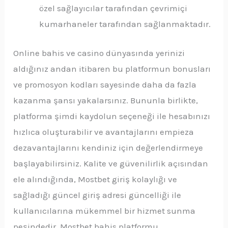
özel sağlayıcılar tarafından çevrimiçi
kumarhaneler tarafından sağlanmaktadır.
Online bahis ve casino dünyasında yerinizi
aldığınız andan itibaren bu platformun bonusları
ve promosyon kodları sayesinde daha da fazla
kazanma şansı yakalarsınız. Bununla birlikte,
platforma şimdi kaydolun seçeneği ile hesabınızı
hızlıca oluşturabilir ve avantajlarını empieza
dezavantajlarını kendiniz için değerlendirmeye
başlayabilirsiniz. Kalite ve güvenilirlik açısından
ele alındığında, Mostbet giriş kolaylığı ve
sağladığı güncel giriş adresi güncelliği ile
kullanıcılarına mükemmel bir hizmet sunma
peşindedir. Mostbet bahis platformu,