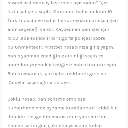
reward sistemini iyileştirmek açısından” “çok
fazla çalışma yaptı. Minimum bahis miktarı 10
Türk Lirasıdır ve bahis henüz oynanmamışsa geri
alım seçeneği vardır. Kaybedilen bahisler için
%100 iade edilebilir bir sigorta poliçesi sobre
bulunmaktadır. Mostbet hesabınıza giriş yapın,
bahis yapmak istediğiniz etkinliği seçin ve
ardından yapmak istediğiniz bahis türünü seçin.
Bahis oynamak için bahis miktarını girin ve
‘Onayla’ seçeneğine tıklayın.
Çoklu hesap, bahisçilerde empieza
kumarhanelerde oynama kurallarının” “ciddi bir
ihlalidir. Hoşgeldin bonusunun yatırıldıktan
hemen sonra geri çekilemeyeceğini lütfen