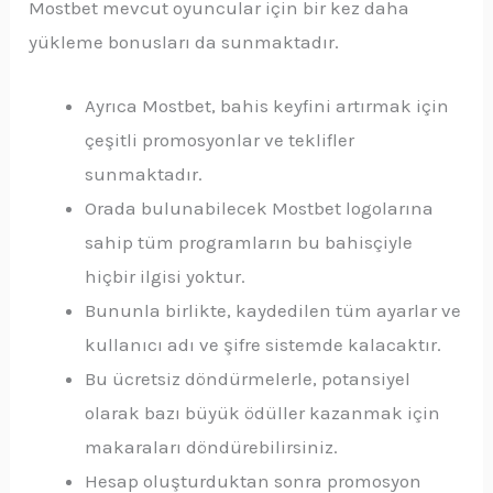
Mostbet mevcut oyuncular için bir kez daha
yükleme bonusları da sunmaktadır.
Ayrıca Mostbet, bahis keyfini artırmak için
çeşitli promosyonlar ve teklifler
sunmaktadır.
Orada bulunabilecek Mostbet logolarına
sahip tüm programların bu bahisçiyle
hiçbir ilgisi yoktur.
Bununla birlikte, kaydedilen tüm ayarlar ve
kullanıcı adı ve şifre sistemde kalacaktır.
Bu ücretsiz döndürmelerle, potansiyel
olarak bazı büyük ödüller kazanmak için
makaraları döndürebilirsiniz.
Hesap oluşturduktan sonra promosyon