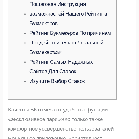
Пошаговая Инструкция
возможностей Нашего Рейтинга
Букмекеров
Рейтинг Букмекеров По причинам
Что действительно Легальный
Букмекер%3F
Рейтинг Самых Надежных
Сайтов Для Ставок
Изучите Выбор Ставок
Клиенты БК отмечают удобство функции
«эксклюзивное пари»%2C только также
комфортное усовершенство пользователей
мобильное приложение. Вариативность