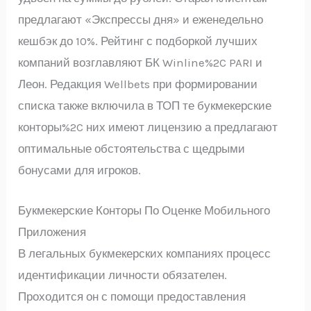
предлагают «Экспрессы дня» и еженедельно
кешбэк до 10%. Рейтинг с подборкой лучших
компаний возглавляют БК Winline%2C PARI и
Леон. Редакция Wellbets при формировании
списка также включила в ТОП те букмекерские
конторы%2C них имеют лицензию а предлагают
оптимальные обстоятельства с щедрыми
бонусами для игроков.
Букмекерские Конторы По Оценке Мобильного
Приложения
В легальных букмекерских компаниях процесс
идентификации личности обязателен.
Проходится он с помощи предоставления