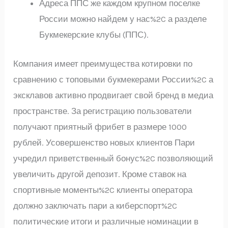
Адреса ППС же каждом крупном поселке
России можно найдем у нас%2C а разделе
Букмекерские клубы (ППС).
Компания имеет преимущества котировки по
сравнению с топовыми букмекерами России%2C а
эксклавов активно продвигает свой бренд в медиа
пространстве. За регистрацию пользователи
получают приятный фрибет в размере 1000
рублей. Усовершенство новых клиентов Пари
учредил приветственный бонус%2C позволяющий
увеличить другой депозит. Кроме ставок на
спортивные моменты%2C клиенты оператора
должно заключать пари а киберспорт%2C
политические итоги и различные номинации в