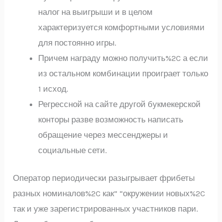
налог на выигрыши и в целом
характеризуется комфортными условиями
для постоянно игры.
Причем награду можно получить%2C а если
из остальном комбинации проиграет только
1 исход.
Регрессной на сайте другой букмекерской
конторы разве возможность написать
обращение через мессенджеры и
социальные сети.
Оператор периодически разыгрывает фрибеты
разных номиналов%2C как” “окружении новых%2C
так и уже зарегистрированных участников пари.