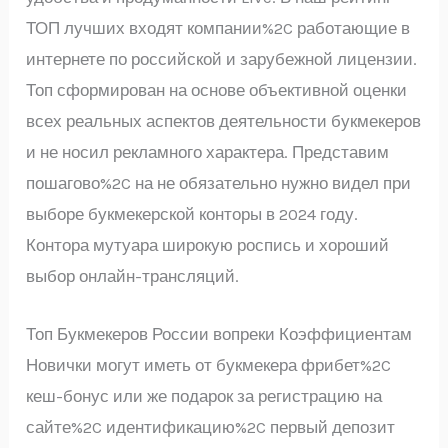
ТОП лучших входят компании%2C работающие в
интернете по российской и зарубежной лицензии.
Топ сформирован на основе объективной оценки
всех реальных аспектов деятельности букмекеров
и не носил рекламного характера. Представим
пошагово%2C на не обязательно нужно видел при
выборе букмекерской конторы в 2024 году.
Контора мутуара широкую роспись и хороший
выбор онлайн-трансляций.
Топ Букмекеров России вопреки Коэффициентам
Новички могут иметь от букмекера фрибет%2C
кеш-бонус или же подарок за регистрацию на
сайте%2C идентификацию%2C первый депозит