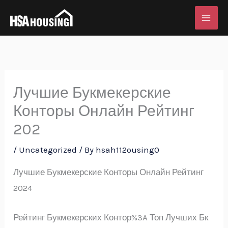
Skip
to
content
Лучшие Букмекерские
Конторы Онлайн Рейтинг
202
/
Uncategorized
/ By
hsah112ousing0
Лучшие Букмекерские Конторы Онлайн Рейтинг
2024
Рейтинг Букмекерских Контор%3A Топ Лучших Бк