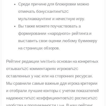
Среди причине для блокировки можно
отмечать бонусхантинг%2C
мультиаккаунтинг и нечестную игру.
Вы также можете поучаствовать а
формировании «народного» рейтинга и
выставить свои оценки любому букмекеру
на страницах обзоров.
Рейтинг редакции Wellbets основан на конкретных
отзывах%2C комментариях игроков%2C
оставленных у нас или на сторонних ресурсах.
Мы сравнили самые важные ддя игрока критерии
и отобрали лучшие конторы с учетом показателей
надежности%2C коэффициентов%2C росписи%2C
удобства и продуманности Live. В наш рейтинг