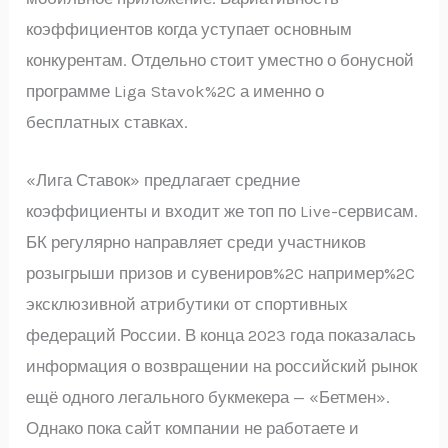
коэффициентов когда уступает основным
конкурентам. Отдельно стоит уместно о бонусной
программе Liga Stavok%2C а именно о
бесплатных ставках.
«Лига Ставок» предлагает средние
коэффициенты и входит же топ по Live-сервисам.
БК регулярно направляет среди участников
розыгрыши призов и сувениров%2C например%2C
эксклюзивной атрибутики от спортивных
федераций России. В конца 2023 года показалась
информация о возвращении на российский рынок
ещё одного легального букмекера — «Бетмен».
Однако пока сайт компании не работаете и