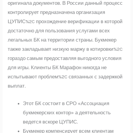
оригинала документов. В России данный процесс
контролирует предназначена организация
ЦУПИС%2C прохождение верификации в которой
достаточно для пользования услугами всех
легальных БК на территории страны. Букмекер
также закладывает низкую маржу в котировки%2C
гораздо самым предоставляя выгодного условия
для игры. Клиенты БК Марафон никогда не
испытывают проблем%2C связанных с задержкой
выплат.
Этот БК состоит в СРО «Ассоциация
букмекерских контор» а деятельность
ведется вскоре ЦУПИС.
Букмекер компенсирует всем клиентам