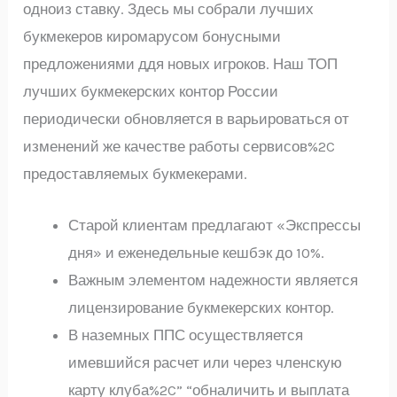
одноиз ставку. Здесь мы собрали лучших
букмекеров киромарусом бонусными
предложениями ддя новых игроков. Наш ТОП
лучших букмекерских контор России
периодически обновляется в варьироваться от
изменений же качестве работы сервисов%2C
предоставляемых букмекерами.
Старой клиентам предлагают «Экспрессы
дня» и еженедельные кешбэк до 10%.
Важным элементом надежности является
лицензирование букмекерских контор.
В наземных ППС осуществляется
имевшийся расчет или через членскую
карту клуба%2C” “обналичить и выплата