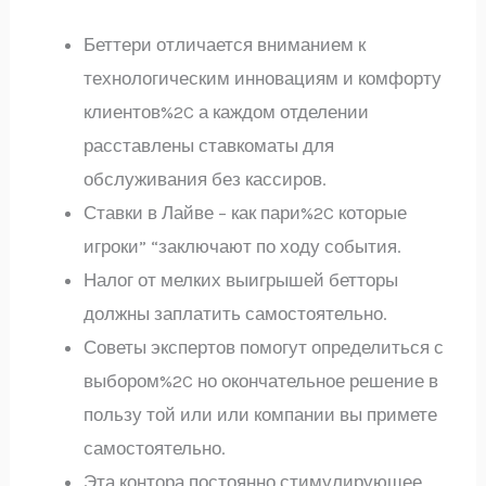
Беттери отличается вниманием к
технологическим инновациям и комфорту
клиентов%2C а каждом отделении
расставлены ставкоматы для
обслуживания без кассиров.
Ставки в Лайве – как пари%2C которые
игроки” “заключают по ходу события.
Налог от мелких выигрышей бетторы
должны заплатить самостоятельно.
Советы экспертов помогут определиться с
выбором%2C но окончательное решение в
пользу той или или компании вы примете
самостоятельно.
Эта контора постоянно стимулирующее