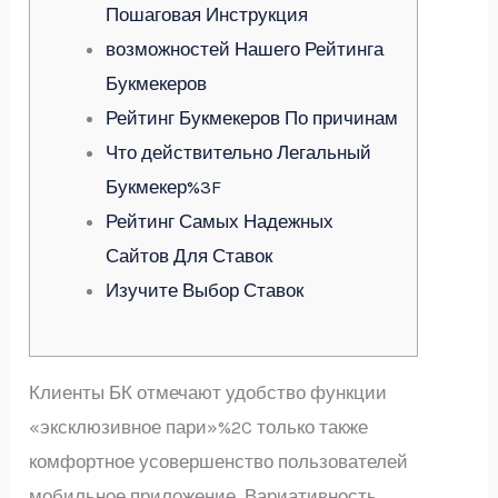
Пошаговая Инструкция
возможностей Нашего Рейтинга
Букмекеров
Рейтинг Букмекеров По причинам
Что действительно Легальный
Букмекер%3F
Рейтинг Самых Надежных
Сайтов Для Ставок
Изучите Выбор Ставок
Клиенты БК отмечают удобство функции
«эксклюзивное пари»%2C только также
комфортное усовершенство пользователей
мобильное приложение. Вариативность