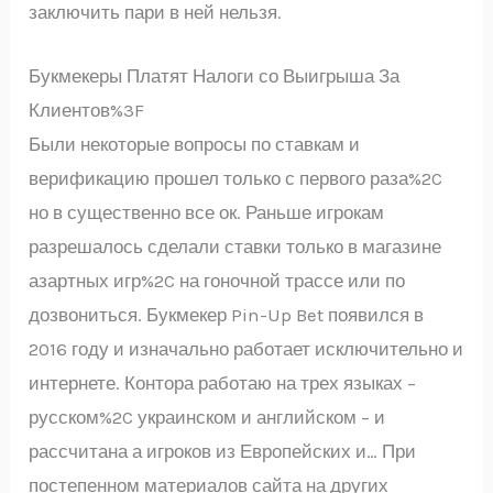
заключить пари в ней нельзя.
Букмекеры Платят Налоги со Выигрыша За
Клиентов%3F
Были некоторые вопросы по ставкам и
верификацию прошел только с первого раза%2C
но в существенно все ок. Раньше игрокам
разрешалось сделали ставки только в магазине
азартных игр%2C на гоночной трассе или по
дозвониться. Букмекер Pin-Up Bet появился в
2016 году и изначально работает исключительно и
интернете. Контора работаю на трех языках –
русском%2C украинском и английском – и
рассчитана а игроков из Европейских и… При
постепенном материалов сайта на других