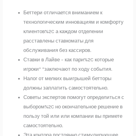
Беттери отличается вниманием к
технологическим инновациям и комфорту
клиентов%2C а каждом отделении
расставлены ставкоматы для
обслуживания без кассиров.
Ставки в Лайве – как пари%2C которые
игроки” “заключают по ходу события.
Налог от мелких выигрышей бетторы
должны заплатить самостоятельно.
Советы экспертов помогут определиться с
выбором%2C но окончательное решение в
пользу той или или компании вы примете
самостоятельно.
Эта контора постоянно стимулирующее