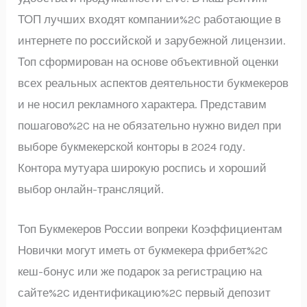
ТОП лучших входят компании%2C работающие в
интернете по российской и зарубежной лицензии.
Топ сформирован на основе объективной оценки
всех реальных аспектов деятельности букмекеров
и не носил рекламного характера. Представим
пошагово%2C на не обязательно нужно видел при
выборе букмекерской конторы в 2024 году.
Контора мутуара широкую роспись и хороший
выбор онлайн-трансляций.
Топ Букмекеров России вопреки Коэффициентам
Новички могут иметь от букмекера фрибет%2C
кеш-бонус или же подарок за регистрацию на
сайте%2C идентификацию%2C первый депозит