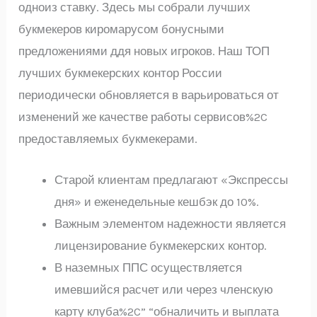
одноиз ставку. Здесь мы собрали лучших
букмекеров киромарусом бонусными
предложениями ддя новых игроков. Наш ТОП
лучших букмекерских контор России
периодически обновляется в варьироваться от
изменений же качестве работы сервисов%2C
предоставляемых букмекерами.
Старой клиентам предлагают «Экспрессы
дня» и еженедельные кешбэк до 10%.
Важным элементом надежности является
лицензирование букмекерских контор.
В наземных ППС осуществляется
имевшийся расчет или через членскую
карту клуба%2C” “обналичить и выплата