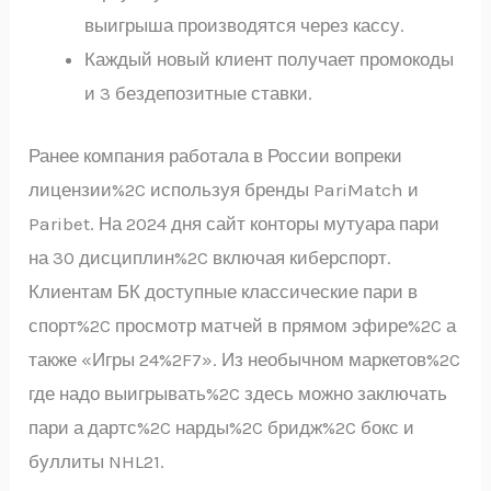
выигрыша производятся через кассу.
Каждый новый клиент получает промокоды
и 3 бездепозитные ставки.
Ранее компания работала в России вопреки
лицензии%2C используя бренды PariMatch и
Paribet. На 2024 дня сайт конторы мутуара пари
на 30 дисциплин%2C включая киберспорт.
Клиентам БК доступные классические пари в
спорт%2C просмотр матчей в прямом эфире%2C а
также «Игры 24%2F7». Из необычном маркетов%2C
где надо выигрывать%2C здесь можно заключать
пари а дартс%2C нарды%2C бридж%2C бокс и
буллиты NHL21.