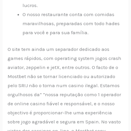
lucros.
O nosso restaurante conta com comidas
maravilhosas, preparadas com todo hades
para você e para sua família.
O site tem ainda um separador dedicado aos
games rápidos, com operating system jogos crash
aviator, zeppelin e jetX, entre outros. O facto de o
Mostbet não se tornar licenciado ou autorizado
pelo SRIJ não o torna num casino ilegal. Estamos
orgulhosos da” “nossa reputação como 1 operador
de online casino fiável e responsável, e o nosso
objectivo é proporcionar-lhe uma experiência
sobre jogo agradável e segura em Spain. No vasto
vistas dos cassinos on-line, a Mostbet sony