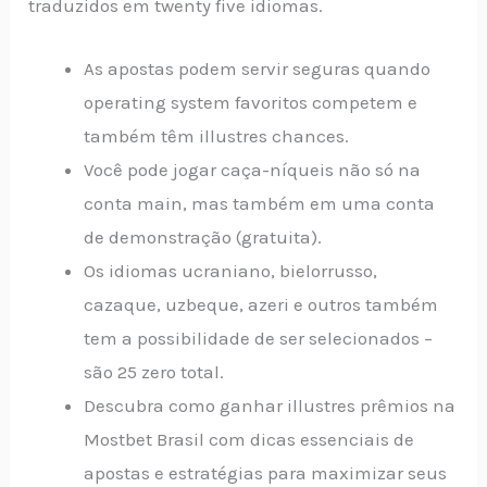
traduzidos em twenty five idiomas.
As apostas podem servir seguras quando
operating system favoritos competem e
também têm illustres chances.
Você pode jogar caça-níqueis não só na
conta main, mas também em uma conta
de demonstração (gratuita).
Os idiomas ucraniano, bielorrusso,
cazaque, uzbeque, azeri e outros também
tem a possibilidade de ser selecionados –
são 25 zero total.
Descubra como ganhar illustres prêmios na
Mostbet Brasil com dicas essenciais de
apostas e estratégias para maximizar seus