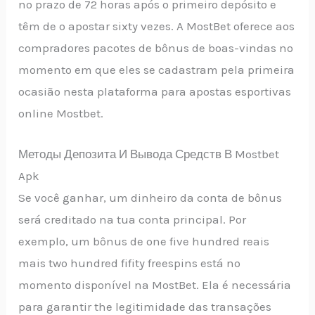
no prazo de 72 horas após o primeiro depósito e
têm de o apostar sixty vezes. A MostBet oferece aos
compradores pacotes de bônus de boas-vindas no
momento em que eles se cadastram pela primeira
ocasião nesta plataforma para apostas esportivas
online Mostbet.
Методы Депозита И Вывода Средств В Mostbet
Apk
Se você ganhar, um dinheiro da conta de bônus
será creditado na tua conta principal. Por
exemplo, um bônus de one five hundred reais
mais two hundred fifity freespins está no
momento disponível na MostBet. Ela é necessária
para garantir the legitimidade das transações