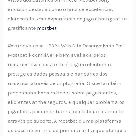
ericsson destaca como o farol de excelência,
oferecendo uma experiência de jogo abrangente e
gratificante
mostbet
.
©carnavalesco – 2024 Web Site Desenvolvido Por
Mostbet é confiável e bem avaliada pelos
usuários, isso pois o site é seguro electronic
protege os dados pessoais e bancários dos
usuários, através de criptografia. O site também
proporciona bons métodos sobre pagamentos,
eficientes at the seguros, e qualquer problema os
jogadores podem entrar na contato rapidamente
através do suporte. A Mostbet é uma plataforma
de cassino on-line de primeira linha que atende a