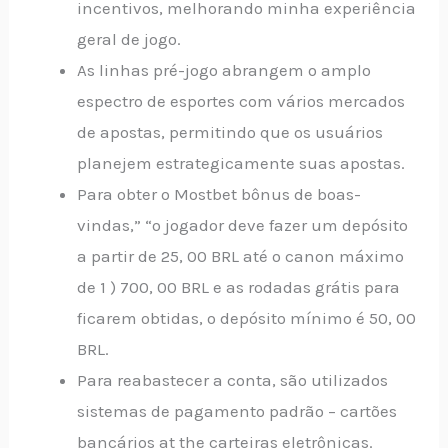
incentivos, melhorando minha experiência
geral de jogo.
As linhas pré-jogo abrangem o amplo
espectro de esportes com vários mercados
de apostas, permitindo que os usuários
planejem estrategicamente suas apostas.
Para obter o Mostbet bônus de boas-
vindas,” “o jogador deve fazer um depósito
a partir de 25, 00 BRL até o canon máximo
de 1 ) 700, 00 BRL e as rodadas grátis para
ficarem obtidas, o depósito mínimo é 50, 00
BRL.
Para reabastecer a conta, são utilizados
sistemas de pagamento padrão – cartões
bancários at the carteiras eletrônicas.