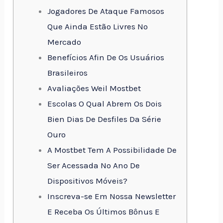
Jogadores De Ataque Famosos
Que Ainda Estão Livres No
Mercado
Benefícios Afin De Os Usuários
Brasileiros
Avaliações Weil Mostbet
Escolas O Qual Abrem Os Dois
Bien Dias De Desfiles Da Série
Ouro
A Mostbet Tem A Possibilidade De
Ser Acessada No Ano De
Dispositivos Móveis?
Inscreva-se Em Nossa Newsletter
E Receba Os Últimos Bônus E