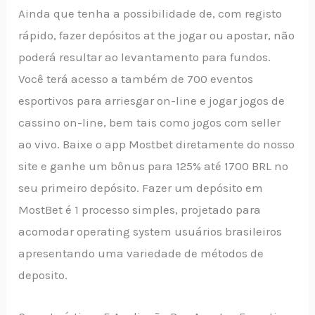
Ainda que tenha a possibilidade de, com registo
rápido, fazer depósitos at the jogar ou apostar, não
poderá resultar ao levantamento para fundos.
Você terá acesso a também de 700 eventos
esportivos para arriesgar on-line e jogar jogos de
cassino on-line, bem tais como jogos com seller
ao vivo. Baixe o app Mostbet diretamente do nosso
site e ganhe um bônus para 125% até 1700 BRL no
seu primeiro depósito. Fazer um depósito em
MostBet é 1 processo simples, projetado para
acomodar operating system usuários brasileiros
apresentando uma variedade de métodos de
deposito.