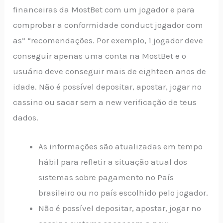
financeiras da MostBet com um jogador e para
comprobar a conformidade conduct jogador com
as” “recomendações. Por exemplo, 1 jogador deve
conseguir apenas uma conta na MostBet e o
usuário deve conseguir mais de eighteen anos de
idade. Não é possível depositar, apostar, jogar no
cassino ou sacar sem a new verificação de teus
dados.
As informações são atualizadas em tempo
hábil para refletir a situação atual dos
sistemas sobre pagamento no País
brasileiro ou no país escolhido pelo jogador.
Não é possível depositar, apostar, jogar no