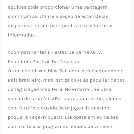
equipes pode proporcionar uma vantagem
significativa. Utilize a seção de estatísticas
disponível no site para produzir apostas mais
informadas.
Acompanhantes E Festas De Carnaval: A
Realidade Por Trás Da Diversão
O site oficial weil MostBet. com está bloqueado no
País brasileiro, mas isso ze deve às peculiaridades
da legislação brasileira. No entanto, há uma
versão de uma MostBet para usuários brasileiros
com fun??o reduzida (sem jogos de cassino,
pôquer e caça-níqueis). Ela opera em 93 países,
com o site e os programas oficiais para móvil