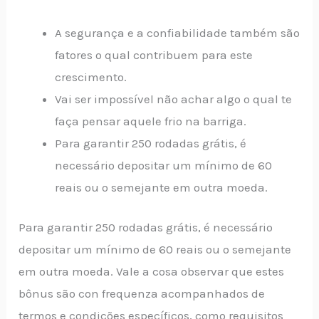
A segurança e a confiabilidade também são
fatores o qual contribuem para este
crescimento.
Vai ser impossível não achar algo o qual te
faça pensar aquele frio na barriga.
Para garantir 250 rodadas grátis, é
necessário depositar um mínimo de 60
reais ou o semejante em outra moeda.
Para garantir 250 rodadas grátis, é necessário
depositar um mínimo de 60 reais ou o semejante
em outra moeda. Vale a cosa observar que estes
bônus são con frequenza acompanhados de
termos e condições específicos, como requisitos