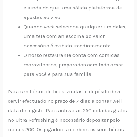
e ainda do que uma sólida plataforma de
apostas ao vivo.
Quando você seleciona qualquer um deles,
uma tela com an escolha do valor
necessário é exibida imediatamente.
O nosso restaurante conta com comidas
maravilhosas, preparadas com todo amor
para você e para sua família.
Para um bónus de boas-vindas, o depósito deve
servir efectuado no prazo de 7 dias a contar weil
data de registo. Para activar as 250 rodadas grátis
no Ultra Refreshing é necessário depositar pelo
menos 20€. Os jogadores recebem os seus bónus