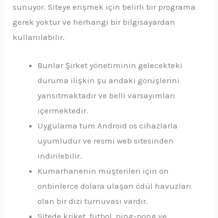
sunuyor. Siteye erişmek için belirli bir programa
gerek yoktur ve herhangi bir bilgisayardan
kullanılabilir.
Bunlar Şirket yönetiminin gelecekteki
duruma ilişkin şu andaki görüşlerini
yansıtmaktadır ve belli varsayımları
içermektedir.
Uygulama tüm Android os cihazlarla
uyumludur ve resmi web sitesinden
indirilebilir.
Kumarhanenin müşterileri için on
onbinlerce dolara ulaşan ödül havuzları
olan bir dizi turnuvası vardır.
Sitede kriket, futbol, ping-pong ve