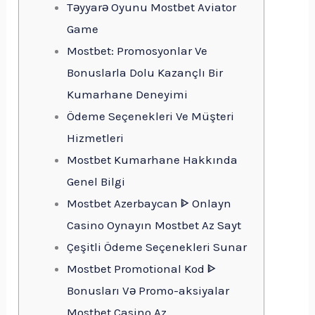
Təyyarə Oyunu Mostbet Aviator
Game
Mostbet: Promosyonlar Ve
Bonuslarla Dolu Kazançlı Bir
Kumarhane Deneyimi
Ödeme Seçenekleri Ve Müşteri
Hizmetleri
Mostbet Kumarhane Hakkında
Genel Bilgi
Mostbet Azerbaycan ᐈ Onlayn
Casino Oynayın Mostbet Az Sayt
Çeşitli Ödeme Seçenekleri Sunar
Mostbet Promotional Kod ᐈ
Bonusları Və Promo-aksiyalar
Mostbet Casino Az