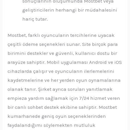
sonuçlarının oluşumunda Mostbet veya
geliştiricilerin herhangi bir müdahalesini
hariç tutar.
Mostbet, farklı oyuncuların tercihlerine uyacak
çeşitli ödeme seçenekleri sunar. Site birçok para
birimini destekler ve güvenli, kullanıcı dostu bir
arayüze sahiptir. Mobil uygulaması Android ve iOS
cihazlarda çalışır ve oyuncuların ilerlemelerini
kaydetmelerine ve her yerden oyun oynamalarına
olanak tanır. Şirket ayrıca soruları yanıtlamak
empieza yardım sağlamak için 7/24 hizmet veren
bir canlı sohbet destek ekibine sahiptir. Mostbet
kumarhanede geniş oyun seçeneklerinden
faydalandığımı söylemekten mutluluk