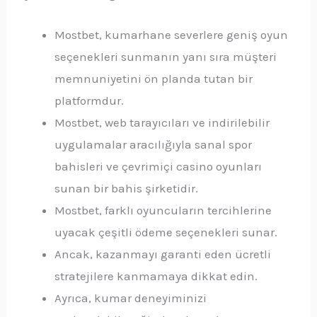
Mostbet, kumarhane severlere geniş oyun
seçenekleri sunmanın yanı sıra müşteri
memnuniyetini ön planda tutan bir
platformdur.
Mostbet, web tarayıcıları ve indirilebilir
uygulamalar aracılığıyla sanal spor
bahisleri ve çevrimiçi casino oyunları
sunan bir bahis şirketidir.
Mostbet, farklı oyuncuların tercihlerine
uyacak çeşitli ödeme seçenekleri sunar.
Ancak, kazanmayı garanti eden ücretli
stratejilere kanmamaya dikkat edin.
Ayrıca, kumar deneyiminizi