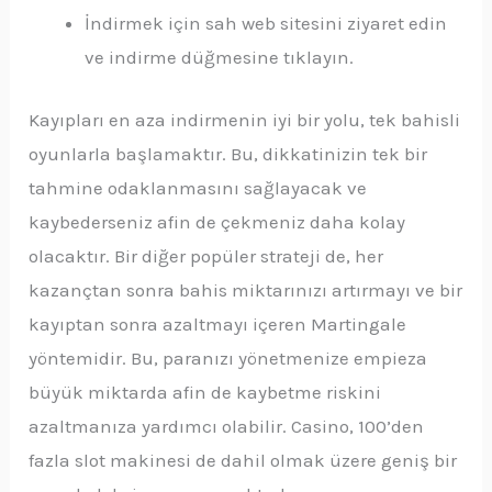
İndirmek için sah web sitesini ziyaret edin
ve indirme düğmesine tıklayın.
Kayıpları en aza indirmenin iyi bir yolu, tek bahisli
oyunlarla başlamaktır. Bu, dikkatinizin tek bir
tahmine odaklanmasını sağlayacak ve
kaybederseniz afin de çekmeniz daha kolay
olacaktır. Bir diğer popüler strateji de, her
kazançtan sonra bahis miktarınızı artırmayı ve bir
kayıptan sonra azaltmayı içeren Martingale
yöntemidir. Bu, paranızı yönetmenize empieza
büyük miktarda afin de kaybetme riskini
azaltmanıza yardımcı olabilir. Casino, 100’den
fazla slot makinesi de dahil olmak üzere geniş bir