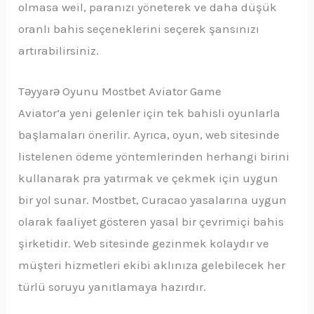
olmasa weil, paranızı yöneterek ve daha düşük
oranlı bahis seçeneklerini seçerek şansınızı
artırabilirsiniz.
Təyyarə Oyunu Mostbet Aviator Game
Aviator’a yeni gelenler için tek bahisli oyunlarla
başlamaları önerilir. Ayrıca, oyun, web sitesinde
listelenen ödeme yöntemlerinden herhangi birini
kullanarak pra yatırmak ve çekmek için uygun
bir yol sunar. Mostbet, Curacao yasalarına uygun
olarak faaliyet gösteren yasal bir çevrimiçi bahis
şirketidir. Web sitesinde gezinmek kolaydır ve
müşteri hizmetleri ekibi aklınıza gelebilecek her
türlü soruyu yanıtlamaya hazırdır.