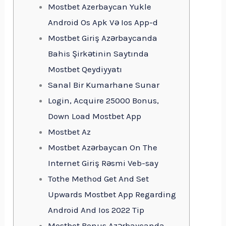
Mostbet Azerbaycan Yukle
Android Os Apk Və Ios App-d
Mostbet Giriş Azərbaycanda
Bahis Şirkətinin Saytında
Mostbet Qeydiyyatı
Sanal Bir Kumarhane Sunar
Login, Acquire 25000 Bonus,
Down Load Mostbet App
Mostbet Az
Mostbet Azərbaycan On The
Internet Giriş Rəsmi Veb-say
Tothe Method Get And Set
Upwards Mostbet App Regarding
Android And Ios 2022 Tip
Mostbet Bonus Azərbaycanda