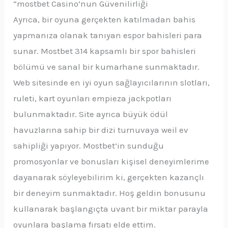
“mostbet Casino’nun Güvenilirliği
Ayrıca, bir oyuna gerçekten katılmadan bahis
yapmanıza olanak tanıyan espor bahisleri para
sunar. Mostbet 314 kapsamlı bir spor bahisleri
bölümü ve sanal bir kumarhane sunmaktadır.
Web sitesinde en iyi oyun sağlayıcılarının slotları,
ruleti, kart oyunları empieza jackpotları
bulunmaktadır. Site ayrıca büyük ödül
havuzlarına sahip bir dizi turnuvaya weil ev
sahipliği yapıyor. Mostbet’in sunduğu
promosyonlar ve bonusları kişisel deneyimlerime
dayanarak söyleyebilirim ki, gerçekten kazançlı
bir deneyim sunmaktadır. Hoş geldin bonusunu
kullanarak başlangıçta uvant bir miktar parayla
oyunlara başlama fırsatı elde ettim.