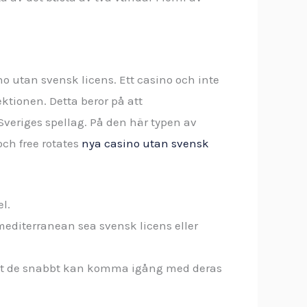
no utan svensk licens. Ett casino och inte
ktionen. Detta beror på att
Sveriges spellag. På den här typen av
ch free rotates
nya casino utan svensk
l.
 mediterranean sea svensk licens eller
r att de snabbt kan komma igång med deras