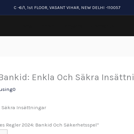
C -6/1, 1st FLOOR, VASANT VIHAR, NEW DELHI -110057
Home
About
Projects
Contact Us
ankid: Enkla Och Säkra Insättn
using0
 Säkra Insättningar
es Regler 2024: Bankid Och Säkerhetsspel”