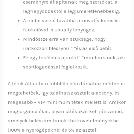
eseményre állapítanak meg szorzókat, a
legnagyobbaktól a legismeretlenebbekig.
A mobil verzió továbbá innovatív keresési
funkcióval is usually lenyűgöz.
Mindössze arra van szüksége, hogy
iratkozzon blessyrer,” “és az első betét.
Ez egy tökéletes ajánlat” “mindenkinek, aki
sportfogadással foglalkozik.
A tétek általában többféle pénztárcához mérten is
megtehetőek, így találhatsz asztalt alacsony, és
magasabb – VIP minimum tétek mellett is. Amikor
megforgatod őket, olyan játékokat kell játszanod,
amelyek beleszámítanak the követelményekbe
(100% a nyerőgépeknél és 5% az asztali