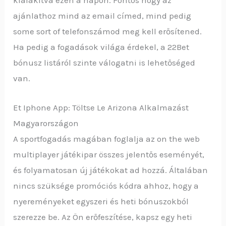
kialakítva ezen a napon. Fontos hogy az
ajánlathoz mind az email címed, mind pedig
some sort of telefonszámod meg kell erősítened.
Ha pedig a fogadások világa érdekel, a 22Bet
bónusz listáról szinte válogatni is lehetőséged
van.
Et Iphone App: Töltse Le Arizona Alkalmazást
Magyarországon
A sportfogadás magában foglalja az on the web
multiplayer játékipar összes jelentős eseményét,
és folyamatosan új játékokat ad hozzá. Általában
nincs szüksége promóciós kódra ahhoz, hogy a
nyereményeket egyszeri és heti bónuszokból
szerezze be. Az Ön erőfeszítése, kapsz egy heti