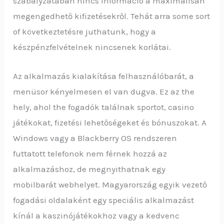
szabályzatában nincs információ a maximálisan
megengedhető kifizetésekről. Tehát arra some sort
of következtetésre juthatunk, hogy a
készpénzfelvételnek nincsenek korlátai.
Az alkalmazás kialakítása felhasználóbarát, a
menüsor kényelmesen el van dugva. Ez az the
hely, ahol the fogadók találnak sportot, casino
játékokat, fizetési lehetőségeket és bónuszokat. A
Windows vagy a Blackberry OS rendszeren
futtatott telefonok nem férnek hozzá az
alkalmazáshoz, de megnyithatnak egy
mobilbarát webhelyet. Magyarország egyik vezető
fogadási oldalaként egy speciális alkalmazást
kínál a kaszinójátékokhoz vagy a kedvenc