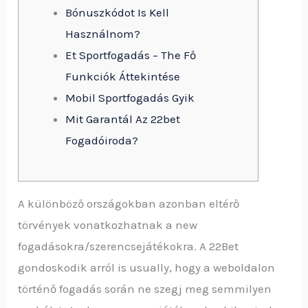
Bónuszkódot Is Kell
Használnom?
Et Sportfogadás – The Fő
Funkciók Áttekintése
Mobil Sportfogadás Gyik
Mit Garantál Az 22bet
Fogadóiroda?
A különböző országokban azonban eltérő
törvények vonatkozhatnak a new
fogadásokra/szerencsejátékokra. A 22Bet
gondoskodik arról is usually, hogy a weboldalon
történő fogadás során ne szegj meg semmilyen