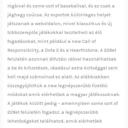
rögbivel és some sort of baseballsal, és ez csak a
jéghegy csúcsa. Az esportok különleges helyet
játszanak a weboldalon, mivel klasszikus és új
többszereplős játékokkal tesztelheti az élő
fogadásokat, mint például a new Call of
Responsibility, a Dota 2 és a Hearthstone. A 22Bet
felületén azonnali átfutási idővel használhatóak
a be és kifizetések, ráadásul extra költséggel sem
kell majd számolnod ez alatt. Az alábbiakban
összegyűjtöttük a new legnépszerűbb fizetési
módokat amik elérhetőek a magyar játékosoknak.
A játékok között pedig – amennyiben some sort of
22Bet felületén fogadsz, a legnépszerűbb
lehetőségeket találhatod, amik elérhetőek