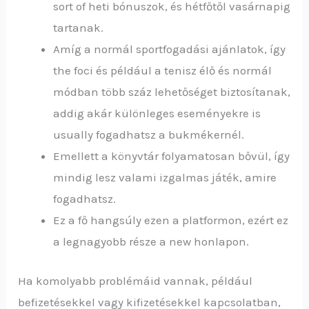
sort of heti bónuszok, és hétfőtől vasárnapig
tartanak.
Amíg a normál sportfogadási ajánlatok, így
the foci és például a tenisz élő és normál
módban több száz lehetőséget biztosítanak,
addig akár különleges eseményekre is
usually fogadhatsz a bukmékernél.
Emellett a könyvtár folyamatosan bővül, így
mindig lesz valami izgalmas játék, amire
fogadhatsz.
Ez a fő hangsúly ezen a platformon, ezért ez
a legnagyobb része a new honlapon.
Ha komolyabb problémáid vannak, például
befizetésekkel vagy kifizetésekkel kapcsolatban,