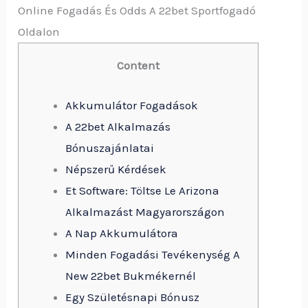
Online Fogadás És Odds A 22bet Sportfogadó
Oldalon
Content
Akkumulátor Fogadások
A 22bet Alkalmazás
Bónuszajánlatai
Népszerű Kérdések
Et Software: Töltse Le Arizona
Alkalmazást Magyarországon
A Nap Akkumulátora
Minden Fogadási Tevékenység A
New 22bet Bukmékernél
Egy Születésnapi Bónusz