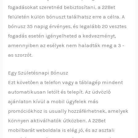
fogadásokat szeretnéd bebiztosítani, a 22Bet
felületén külön bónuszt találhatsz erre a célra. A
bónusz 35 napig érvényes, és legalább 20 vesztes
fogadás esetén igényelheted a kedvezményt,
amennyiben az esélyek nem haladták meg a 3 -
as szorzót.
Egy Születésnapi Bónusz
Ezt követően a telefon vagy a táblagép mindent
automatikusan letölt és telepít. Az üdvözlő
ajánlaton kívül a mobil ügyfelek más
promóciókhoz is usually hozzáférhetnek, amelyek
könnyen aktiválhatók útközben. A 22Bet
mobilbarát weboldala is elég jó, és az asztali