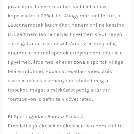
javasoljuk, hogy e-mailben vedd fel a new
kapcsolatot a 22Bet-tel. Ahogy már említettük, a
22Bet nemcsak bukméker, hanem online kaszinó
is. Ezért nem lenne helyes figyelmen kívül hagyni
a szolgáltatás ezen részét. Arra az esetre pedig,
anordna a normál sportok annyira nem kötik le a
figyelmed, érdemes lehet arizona e sportok világa
felé elindulnod. Ebben az esetben videojáték
összecsapások eseményeire teheted meg a
tippeket, magát a mérkőzést pedig akár the
Youtube -on is definitely követheted.
Et Sportfogadási Bónusz Szekció
Emellett a játékosok értékeléseikben nem említik