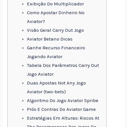
Exibição Do Multiplicador
Como Apostar Dinheiro No
Aviator?
Visão Geral Carry Out Jogo
Aviator Betano Dicas
Ganhe Recurso Financeiro
Jogando Aviator
Tabela Dos Parâmetros Carry Out
Jogo Aviator
Duas Apostas Not Any Jogo
Aviator (two-bets)
Algoritmo Do Jogo Aviator Spribe
Prós E Contras Do Aviator Game
Estratégias Em Alturas: Riscos At
The Recompensas Dos Jogos De