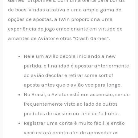
Games” disponíveis. Com uma oferta para bônus
de boas-vindas atrativa e uma ampla gama de
opções de apostas, a 1Win proporciona uma
experiência de jogo emocionante em virtude de
amantes de Aviator e otros “Crash Games”.
Nele um avião decola iniciando a new
partida, o finalidad é apostar anteriormente
do avião decolar e retirar some sort of
aposta antes que o avião voe para longe.
No Brasil, o Aviator está em ascensão, sendo
frequentemente visto ao lado de outros
produtos de cassino on-line de 1ª linha.
Registrar uma conta é muito fácil, e então
você estará pronto afin de aproveitar as