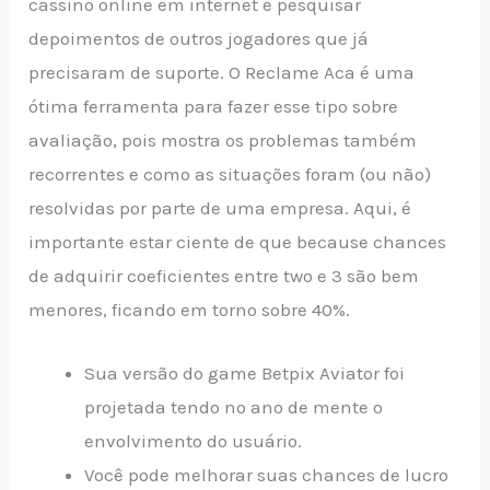
cassino online em internet e pesquisar
depoimentos de outros jogadores que já
precisaram de suporte. O Reclame Aca é uma
ótima ferramenta para fazer esse tipo sobre
avaliação, pois mostra os problemas também
recorrentes e como as situações foram (ou não)
resolvidas por parte de uma empresa. Aqui, é
importante estar ciente de que because chances
de adquirir coeficientes entre two e 3 são bem
menores, ficando em torno sobre 40%.
Sua versão do game Betpix Aviator foi
projetada tendo no ano de mente o
envolvimento do usuário.
Você pode melhorar suas chances de lucro