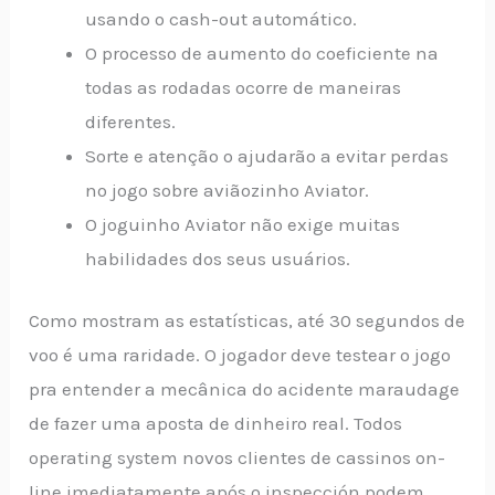
usando o cash-out automático.
O processo de aumento do coeficiente na
todas as rodadas ocorre de maneiras
diferentes.
Sorte e atenção o ajudarão a evitar perdas
no jogo sobre aviãozinho Aviator.
O joguinho Aviator não exige muitas
habilidades dos seus usuários.
Como mostram as estatísticas, até 30 segundos de
voo é uma raridade. O jogador deve testear o jogo
pra entender a mecânica do acidente maraudage
de fazer uma aposta de dinheiro real. Todos
operating system novos clientes de cassinos on-
line imediatamente após o inspección podem