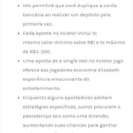
Isto permitirá que você duplique a conta
bancária ao realizar um depósito pela
primeira vez.
Cada aposta no Aviator inclui to
mesmo valor mínimo sobre R$1 e to máximo
de R$3. 000.
Uma aposta de a single real no Aviator jogo
oferece aos jogadores economia elizabeth
experiência emocionante do
entretenimento.
Enquanto alguns apostadores adotam
estratégias específicas, outros procuram o
passatempo tais como uma diversão,
aumentando suas chances para ganhar