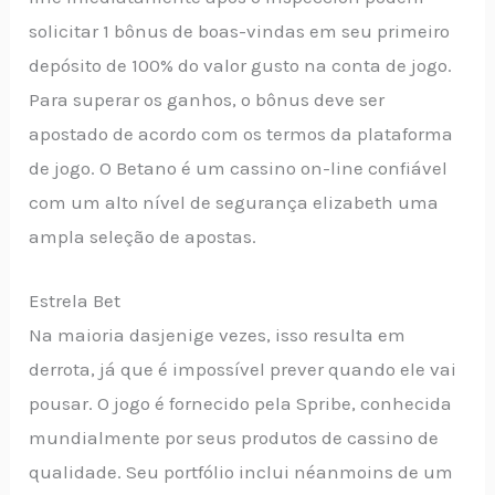
solicitar 1 bônus de boas-vindas em seu primeiro
depósito de 100% do valor gusto na conta de jogo.
Para superar os ganhos, o bônus deve ser
apostado de acordo com os termos da plataforma
de jogo. O Betano é um cassino on-line confiável
com um alto nível de segurança elizabeth uma
ampla seleção de apostas.
Estrela Bet
Na maioria dasjenige vezes, isso resulta em
derrota, já que é impossível prever quando ele vai
pousar. O jogo é fornecido pela Spribe, conhecida
mundialmente por seus produtos de cassino de
qualidade. Seu portfólio inclui néanmoins de um