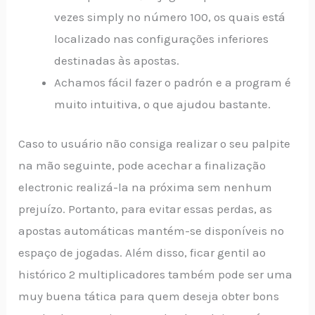
vezes simply no número 100, os quais está
localizado nas configurações inferiores
destinadas às apostas.
Achamos fácil fazer o padrón e a program é
muito intuitiva, o que ajudou bastante.
Caso to usuário não consiga realizar o seu palpite
na mão seguinte, pode acechar a finalização
electronic realizá-la na próxima sem nenhum
prejuízo. Portanto, para evitar essas perdas, as
apostas automáticas mantém-se disponíveis no
espaço de jogadas. Além disso, ficar gentil ao
histórico 2 multiplicadores também pode ser uma
muy buena tática para quem deseja obter bons