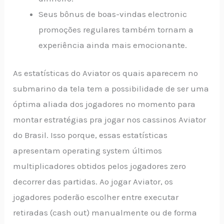
Seus bônus de boas-vindas electronic
promoções regulares também tornam a
experiência ainda mais emocionante.
As estatísticas do Aviator os quais aparecem no
submarino da tela tem a possibilidade de ser uma
óptima aliada dos jogadores no momento para
montar estratégias pra jogar nos cassinos Aviator
do Brasil. Isso porque, essas estatísticas
apresentam operating system últimos
multiplicadores obtidos pelos jogadores zero
decorrer das partidas. Ao jogar Aviator, os
jogadores poderão escolher entre executar
retiradas (cash out) manualmente ou de forma