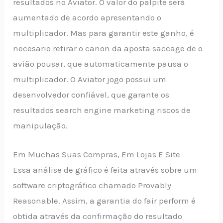
resultados no Aviator. O valor do palpite será
aumentado de acordo apresentando o
multiplicador. Mas para garantir este ganho, é
necesario retirar o canon da aposta saccage de o
avião pousar, que automaticamente pausa o
multiplicador. O Aviator jogo possui um
desenvolvedor confiável, que garante os
resultados search engine marketing riscos de
manipulação.
Em Muchas Suas Compras, Em Lojas E Site
Essa análise de gráfico é feita através sobre um
software criptográfico chamado Provably
Reasonable. Assim, a garantia do fair perform é
obtida através da confirmação do resultado