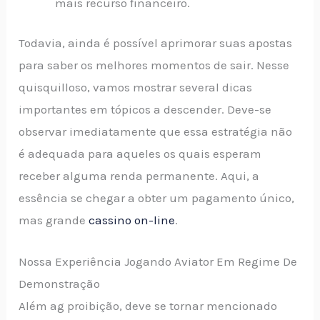
mais recurso financeiro.
Todavia, ainda é possível aprimorar suas apostas
para saber os melhores momentos de sair. Nesse
quisquilloso, vamos mostrar several dicas
importantes em tópicos a descender. Deve-se
observar imediatamente que essa estratégia não
é adequada para aqueles os quais esperam
receber alguma renda permanente. Aqui, a
essência se chegar a obter um pagamento único,
mas grande
cassino on-line
.
Nossa Experiência Jogando Aviator Em Regime De
Demonstração
Além ag proibição, deve se tornar mencionado