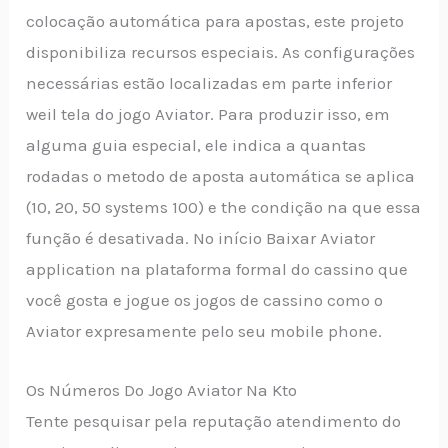
colocação automática para apostas, este projeto
disponibiliza recursos especiais. As configurações
necessárias estão localizadas em parte inferior
weil tela do jogo Aviator. Para produzir isso, em
alguma guia especial, ele indica a quantas
rodadas o metodo de aposta automática se aplica
(10, 20, 50 systems 100) e the condição na que essa
função é desativada. No início Baixar Aviator
application na plataforma formal do cassino que
você gosta e jogue os jogos de cassino como o
Aviator expresamente pelo seu mobile phone.
Os Números Do Jogo Aviator Na Kto
Tente pesquisar pela reputação atendimento do