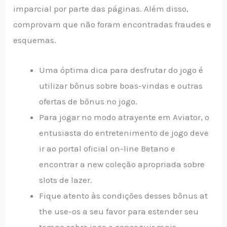
imparcial por parte das páginas. Além disso,
comprovam que não foram encontradas fraudes e
esquemas.
Uma óptima dica para desfrutar do jogo é
utilizar bônus sobre boas-vindas e outras
ofertas de bônus no jogo.
Para jogar no modo atrayente em Aviator, o
entusiasta do entretenimento de jogo deve
ir ao portal oficial on-line Betano e
encontrar a new coleção apropriada sobre
slots de lazer.
Fique atento às condições desses bônus at
the use-os a seu favor para estender seu
tempo sobre jogo e conseguir mais