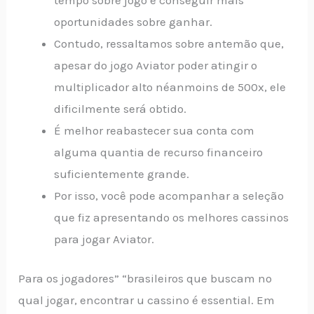
oportunidades sobre ganhar.
Contudo, ressaltamos sobre antemão que,
apesar do jogo Aviator poder atingir o
multiplicador alto néanmoins de 500x, ele
dificilmente será obtido.
É melhor reabastecer sua conta com
alguma quantia de recurso financeiro
suficientemente grande.
Por isso, você pode acompanhar a seleção
que fiz apresentando os melhores cassinos
para jogar Aviator.
Para os jogadores” “brasileiros que buscam no
qual jogar, encontrar u cassino é essential. Em