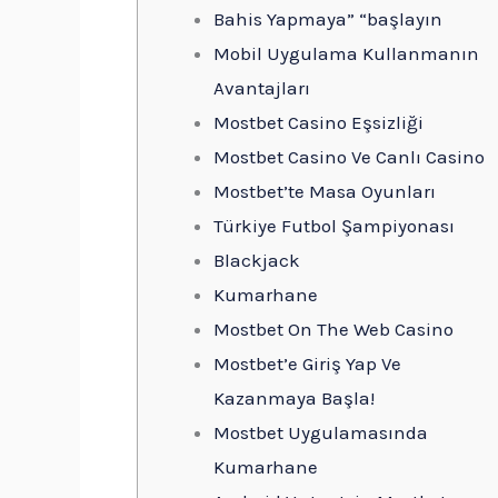
Bahis Yapmaya” “başlayın
Mobil Uygulama Kullanmanın
Avantajları
Mostbet Casino Eşsizliği
Mostbet Casino Ve Canlı Casino
Mostbet’te Masa Oyunları
Türkiye Futbol Şampiyonası
Blackjack
Kumarhane
Mostbet On The Web Casino
Mostbet’e Giriş Yap Ve
Kazanmaya Başla!
Mostbet Uygulamasında
Kumarhane