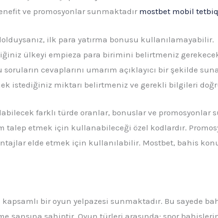
i benefit ve promosyonlar sunmaktadır
mostbet mobil tetbiq
ydolduysanız, ilk para yatırma bonusu kullanılamayabilir.
iğiniz ülkeyi empieza para birimini belirtmeniz gerekecek
soruların cevaplarını umarım açıklayıcı bir şekilde sun
mek istediğiniz miktarı belirtmeniz ve gerekli bilgileri do
abilecek farklı türde oranlar, bonuslar ve promosyonlar s
m talep etmek için kullanabileceği özel kodlardır. Promo
tajlar elde etmek için kullanılabilir. Mostbet, bahis kon
 kapsamlı bir oyun yelpazesi sunmaktadır. Bu sayede bahis
me şansına sahiptir. Oyun türleri arasında; spor bahisle