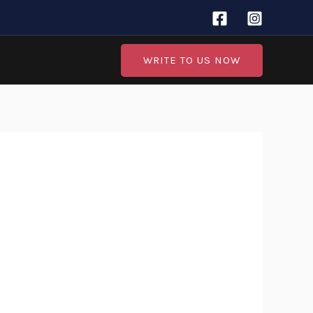
WRITE TO US NOW