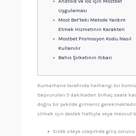
Android Ve Ios Için Mostbet
Uygulaması
Most Bet’teki Metode Yardım
Etmek Hizmetinin Karakteri
Mostbet Promosyon Kodu Nasıl
Kullanılır
Bahis Şirketinin Itibarı
Kumarhane tarafında herhangi bir komisyo
başvuruları 5 dakikadan birkaç saate kadar
doğru bir şekilde girmeniz gerekmektedir.
silmek için destek hattıyla veya mevcut b
Sizde siteye ulaşımda giriş sorunu 