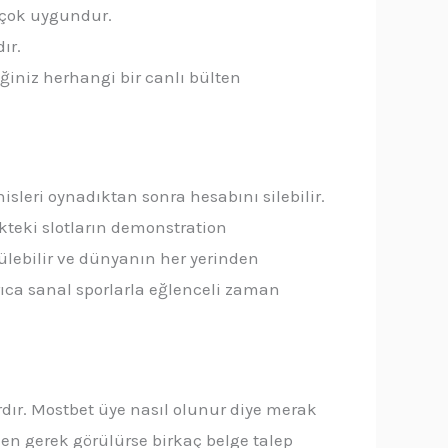
i çok uygundur.
ır.
iniz herhangi bir canlı bülten
isleri oynadıktan sonra hesabını silebilir.
kteki slotların demonstration
lebilir ve dünyanın her yerinden
rıca sanal sporlarla eğlenceli zaman
rdır. Mostbet üye nasıl olunur diye merak
en gerek görülürse birkaç belge talep