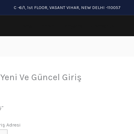
C -6/1, 1st FLOOR, VASANT VIHAR, NEW DELHI -110057
Home
About
Projects
Contact Us
Yeni Ve Güncel Giriş
ş”
iş Adresi