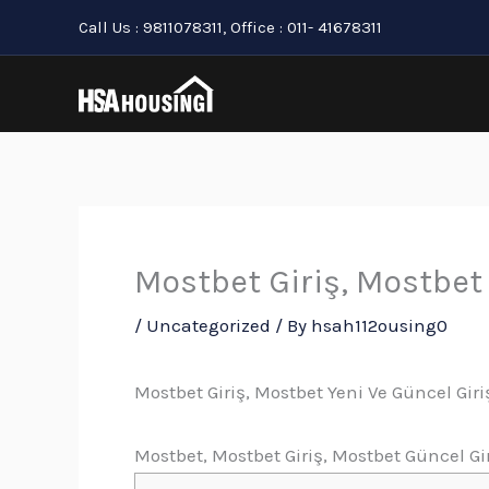
Skip
Call Us :
9811078311,
Office : 011- 41678311
to
content
Mostbet Giriş, Mostbet 
/
Uncategorized
/ By
hsah112ousing0
Mostbet Giriş, Mostbet Yeni Ve Güncel Giri
Mostbet, Mostbet Giriş, Mostbet Güncel Gir