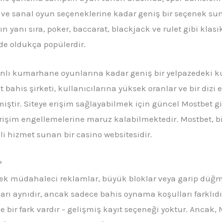
ve sanal oyun seçeneklerine kadar geniş bir seçenek sun
ın yanı sıra, poker, baccarat, blackjack ve rulet gibi klas
de oldukça popülerdir.
canlı kumarhane oyunlarına kadar geniş bir yelpazedeki 
bet bahis şirketi, kullanıcılarına yüksek oranlar ve bir diz
ştir. Siteye erişim sağlayabilmek için güncel Mostbet gir
 erişim engellemelerine maruz kalabilmektedir. Mostbet, bil
i hizmet sunan bir casino websitesidir.
?
lecek müdahaleci reklamlar, büyük bloklar veya garip düğme
ı aynıdır, ancak sadece bahis oynama koşulları farklıdı
 bir fark vardır – gelişmiş kayıt seçeneği yoktur. Ancak,