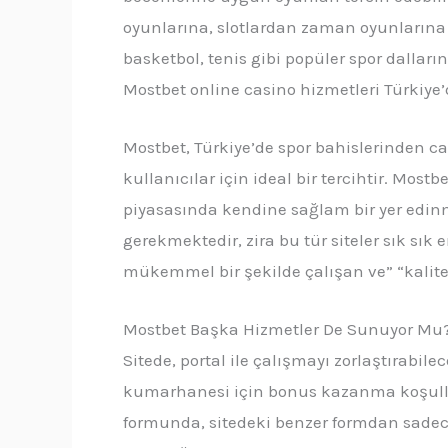
oyunlarına, slotlardan zaman oyunlarına 
basketbol, tenis gibi popüler spor dalların
Mostbet online casino hizmetleri Türkiye’
Mostbet, Türkiye’de spor bahislerinden 
kullanıcılar için ideal bir tercihtir. Most
piyasasında kendine sağlam bir yer edinmi
gerekmektedir, zira bu tür siteler sık sık
mükemmel bir şekilde çalışan ve” “kalitel
Mostbet Başka Hizmetler De Sunuyor Mu
Sitede, portal ile çalışmayı zorlaştırabi
kumarhanesi için bonus kazanma koşullar
formunda, sitedeki benzer formdan sadece